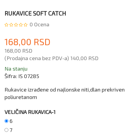
RUKAVICE SOFT CATCH
0
Ocena
168,00 RSD
168,00 RSD
(Prodajna cena bez PDV-a)
140,00 RSD
Na stanju
Šifra:
IS 07285
Rukavice izrađene od najlonske niti,dlan prekriven
poliuretanom
VELIČINA RUKAVICA-1
6
7