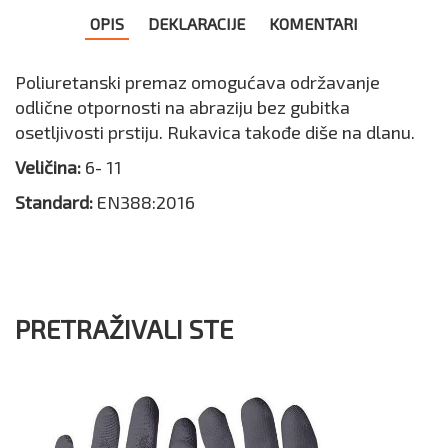
OPIS
DEKLARACIJE
KOMENTARI
Poliuretanski premaz omogućava održavanje
odlične otpornosti na abraziju bez gubitka
osetljivosti prstiju. Rukavica takođe diše na dlanu.
Veličina:
6- 11
Standard:
EN388:2016
PRETRAŽIVALI STE