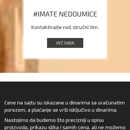
#IMATE NEDOUMICE
Kontaktirajte naš stručni tim.
VEĆ SADA
Cene na sajtu su iskazane u dinarima sa uračunatim
porezom, a plaćanje se vrši isključivo u dinarima.
Nastojimo da budemo što precizniji u opisu
proizvoda, prikazu slika i samih cena, ali ne možemo