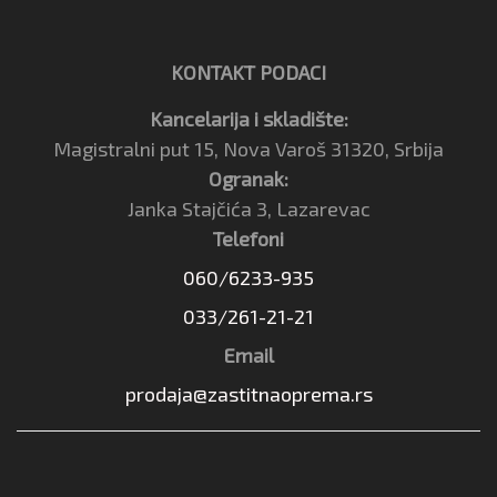
KONTAKT PODACI
Kancelarija i skladište:
Magistralni put 15, Nova Varoš 31320, Srbija
Ogranak:
Janka Stajčića 3, Lazarevac
Telefoni
060/6233-935
033/261-21-21
Email
prodaja@zastitnaoprema.rs