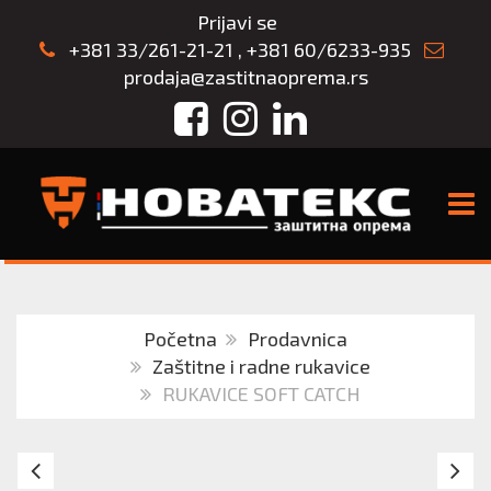
Prijavi se
+381 33/261-21-21
,
+381 60/6233-935
prodaja@zastitnaoprema.rs
Facebook
Instagram
LinkedIn
TOGG
Početna
Prodavnica
Zaštitne i radne rukavice
RUKAVICE SOFT CATCH
ZAŠTITNE
K