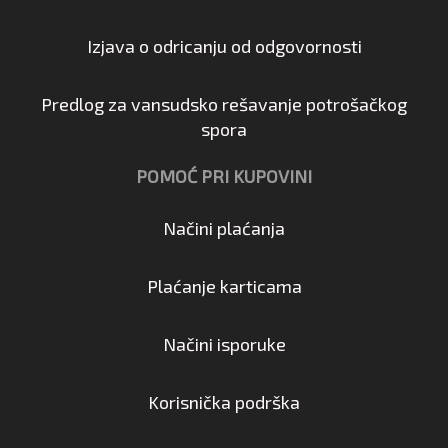
Izjava o odricanju od odgovornosti
Predlog za vansudsko rešavanje potrošačkog
spora
POMOĆ PRI KUPOVINI
Načini plaćanja
Plaćanje karticama
Načini isporuke
Korisnička podrška