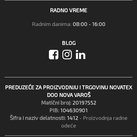
RADNO VREME
Radnim danima:
08:00 - 16:00
BLOG
PREDUZEĆE ZA PROIZVODNJU I TRGOVINU NOVATEX
DOO NOVA VAROŠ
Matični broj:
20197552
PIB:
104630901
Šifra i naziv delatnosti:
1412
- Proizvodnja radne
odeće