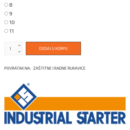
8
9
10
11
POVRATAK NA:
ZAŠTITNE I RADNE RUKAVICE