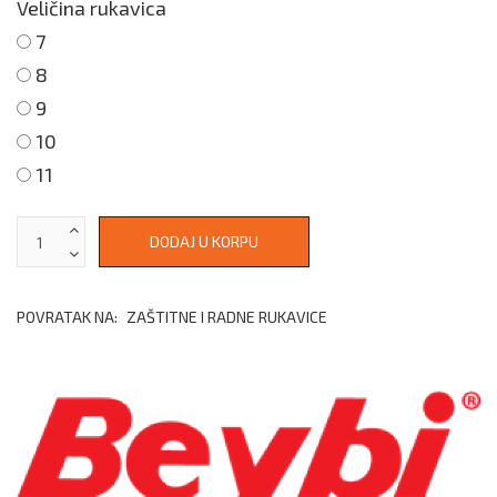
Veličina rukavica
7
8
9
10
11
POVRATAK NA:
ZAŠTITNE I RADNE RUKAVICE