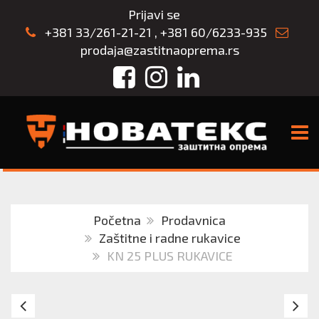
Prijavi se
+381 33/261-21-21
,
+381 60/6233-935
prodaja@zastitnaoprema.rs
Facebook
Instagram
LinkedIn
TOGG
Početna
Prodavnica
Zaštitne i radne rukavice
KN 25 PLUS RUKAVICE
ZAŠTITNE
RU