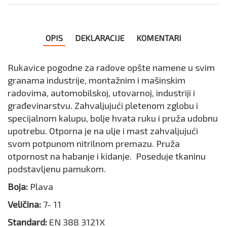
OPIS
DEKLARACIJE
KOMENTARI
Rukavice pogodne za radove opšte namene u svim
granama industrije, montažnim i mašinskim
radovima, automobilskoj, utovarnoj, industriji i
građevinarstvu. Zahvaljujući pletenom zglobu i
specijalnom kalupu, bolje hvata ruku i pruža udobnu
upotrebu. Otporna je na ulje i mast zahvaljujući
svom potpunom nitrilnom premazu. Pruža
otpornost na habanje i kidanje. Poseduje tkaninu
podstavljenu pamukom.
Boja:
Plava
Veličina:
7- 11
Standard:
EN 388 3121X