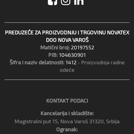
PREDUZEĆE ZA PROIZVODNJU I TRGOVINU NOVATEX
DOO NOVA VAROŠ
Matični broj:
20197552
PIB:
104630901
Šifra i naziv delatnosti:
1412
- Proizvodnja radne
odeće
KONTAKT PODACI
Kancelarija i skladište:
Magistralni put 15, Nova Varoš 31320, Srbija
Ogranak: