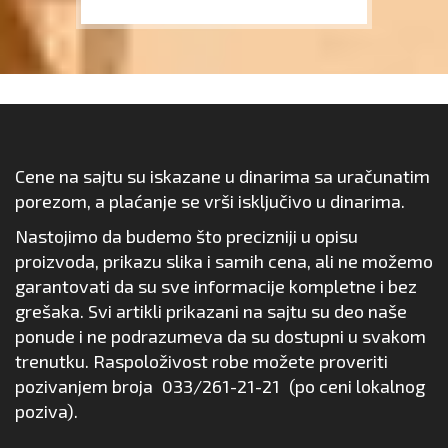
Cene na sajtu su iskazane u dinarima sa uračunatim
porezom, a plaćanje se vrši isključivo u dinarima.
Nastojimo da budemo što precizniji u opisu
proizvoda, prikazu slika i samih cena, ali ne možemo
garantovati da su sve informacije kompletne i bez
grešaka. Svi artikli prikazani na sajtu su deo naše
ponude i ne podrazumeva da su dostupni u svakom
trenutku. Raspoloživost robe možete proveriti
pozivanjem broja
033/261-21-21
(po ceni lokalnog
poziva).