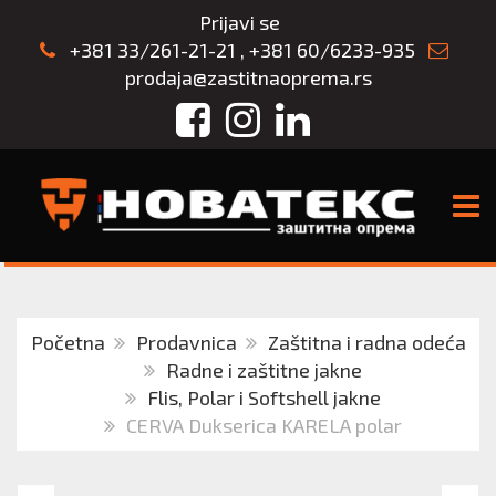
Prijavi se
+381 33/261-21-21
,
+381 60/6233-935
prodaja@zastitnaoprema.rs
Facebook
Instagram
LinkedIn
TOGG
Početna
Prodavnica
Zaštitna i radna odeća
Radne i zaštitne jakne
Flis, Polar i Softshell jakne
CERVA Dukserica KARELA polar