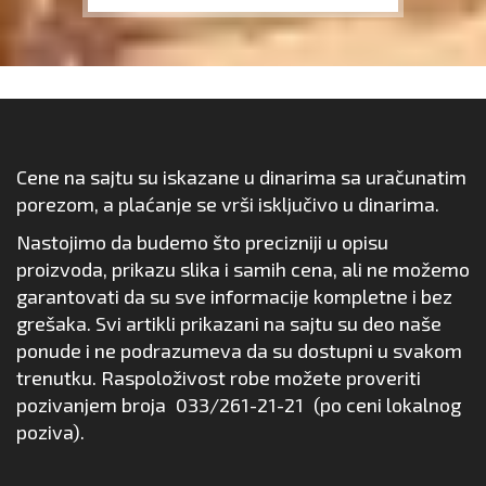
Cene na sajtu su iskazane u dinarima sa uračunatim
porezom, a plaćanje se vrši isključivo u dinarima.
Nastojimo da budemo što precizniji u opisu
proizvoda, prikazu slika i samih cena, ali ne možemo
garantovati da su sve informacije kompletne i bez
grešaka. Svi artikli prikazani na sajtu su deo naše
ponude i ne podrazumeva da su dostupni u svakom
trenutku. Raspoloživost robe možete proveriti
pozivanjem broja
033/261-21-21
(po ceni lokalnog
poziva).