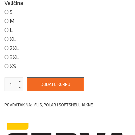
Veličina
S
M
L
XL
2XL
3XL
XS
POVRATAK NA:
FLIS, POLAR I SOFTSHELL JAKNE