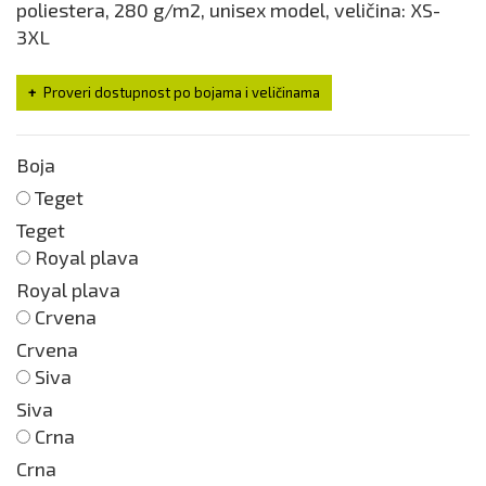
poliestera, 280 g/m2, unisex model, veličina: XS-
3XL
Proveri dostupnost po bojama i veličinama
Boja
Teget
Teget
Royal plava
Royal plava
Crvena
Crvena
Siva
Siva
Crna
Crna