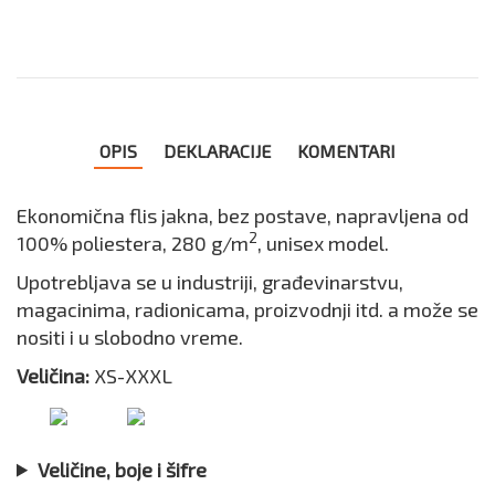
OPIS
DEKLARACIJE
KOMENTARI
Ekonomična flis jakna, bez postave, napravljena od
2
100% poliestera, 280 g/m
, unisex model.
Upotrebljava se u industriji, građevinarstvu,
magacinima, radionicama, proizvodnji itd. a može se
nositi i u slobodno vreme.
Veličina:
XS-XXXL
Veličine, boje i šifre