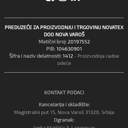
PREDUZEĆE ZA PROIZVODNJU I TRGOVINU NOVATEX
DOO NOVA VAROŠ
Matični broj:
20197552
PIB:
104630901
Šifra i naziv delatnosti:
1412
- Proizvodnja radne
odeće
KONTAKT PODACI
Kancelarija i skladište:
Magistralni put 15, Nova Varoš 31320, Srbija
Ogranak:
Janka Stajčića 3, Lazarevac