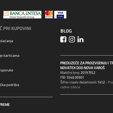
 PRI KUPOVINI
BLOG
 plaćanja
je karticama
PREDUZEĆE ZA PROIZVODNJU I T
NOVATEX DOO NOVA VAROŠ
 isporuke
Matični broj:
20197552
PIB:
104630901
Šifra i naziv delatnosti:
1412
- Pr
ička podrška
radne odeće
VREME