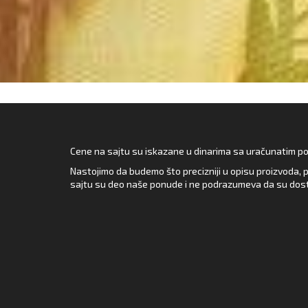
Cene na sajtu su iskazane u dinarima sa uračunatim pore
Nastojimo da budemo što precizniji u opisu proizvoda, p
sajtu su deo naše ponude i ne podrazumeva da su dost