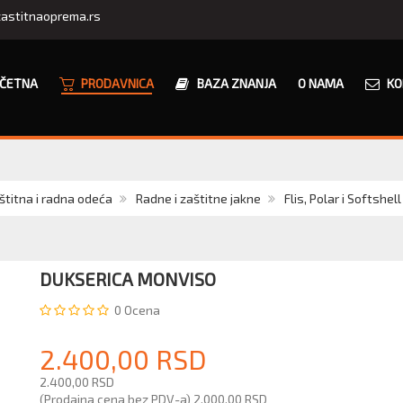
astitnaoprema.rs
ČETNA
PRODAVNICA
BAZA ZNANJA
O NAMA
KO
štitna i radna odeća
Radne i zaštitne jakne
Flis, Polar i Softshel
DUKSERICA MONVISO
0
Ocena
2.400,00 RSD
2.400,00 RSD
(Prodajna cena bez PDV-a)
2.000,00 RSD