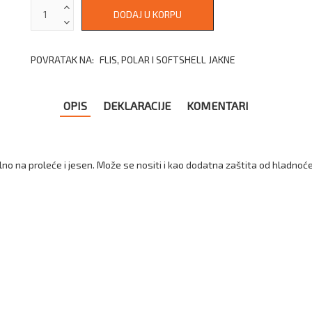
POVRATAK NA:
FLIS, POLAR I SOFTSHELL JAKNE
OPIS
DEKLARACIJE
KOMENTARI
lno na proleće i jesen. Može se nositi i kao dodatna zaštita od hladno