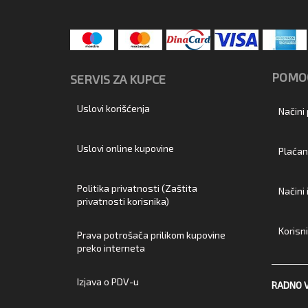
POMOĆ
SERVIS ZA KUPCE
Uslovi korišćenja
Načini
Uslovi online kupovine
Plaćan
Politika privatnosti (Zaštita
Načini
privatnosti korisnika)
Korisn
Prava potrošača prilikom kupovine
preko interneta
Izjava o PDV-u
RADNO 