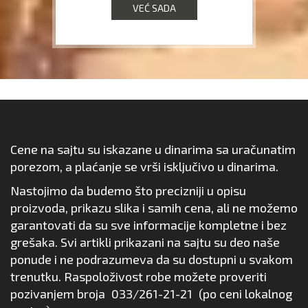
VEĆ SADA
Cene na sajtu su iskazane u dinarima sa uračunatim
porezom, a plaćanje se vrši isključivo u dinarima.
Nastojimo da budemo što precizniji u opisu
proizvoda, prikazu slika i samih cena, ali ne možemo
garantovati da su sve informacije kompletne i bez
grešaka. Svi artikli prikazani na sajtu su deo naše
ponude i ne podrazumeva da su dostupni u svakom
trenutku. Raspoloživost robe možete proveriti
pozivanjem broja
033/261-21-21
(po ceni lokalnog