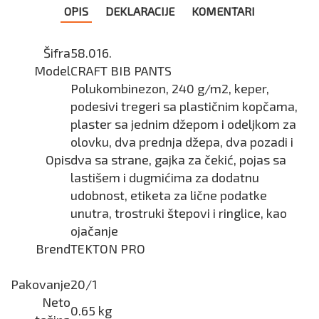
OPIS
DEKLARACIJE
KOMENTARI
Šifra
58.016.
Model
CRAFT BIB PANTS
Polukombinezon, 240 g/m2, keper,
podesivi tregeri sa plastičnim kopčama,
plaster sa jednim džepom i odeljkom za
olovku, dva prednja džepa, dva pozadi i
Opis
dva sa strane, gajka za čekić, pojas sa
lastišem i dugmićima za dodatnu
udobnost, etiketa za lične podatke
unutra, trostruki štepovi i ringlice, kao
ojačanje
Brend
TEKTON PRO
Pakovanje
20/1
Neto
0.65 kg