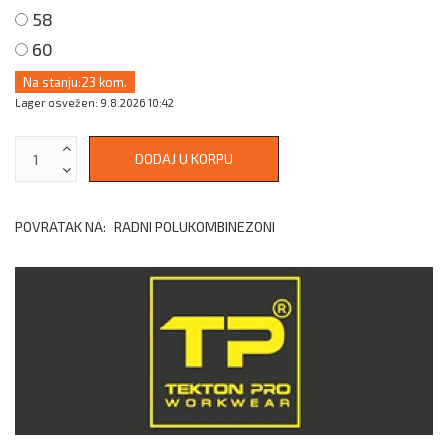
58
60
Na stanju:
23 kom.
Lager osvežen: 9.8.2026 10:42
POVRATAK NA:
RADNI POLUKOMBINEZONI