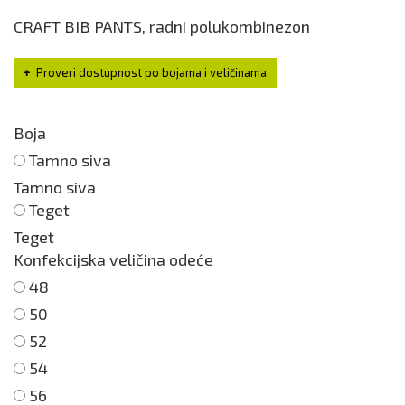
CRAFT BIB PANTS, radni polukombinezon
Proveri dostupnost po bojama i veličinama
Boja
Tamno siva
Tamno siva
Teget
Teget
Konfekcijska veličina odeće
48
50
52
54
56