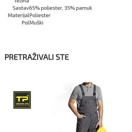
težina
Sastav
65% poliester, 35% pamuk
Materijal
Poliester
Pol
Muški
PRETRAŽIVALI STE