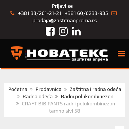
Prijavi se
+381 33/261-21-21
,
+381 60/6233-935
prodaja@zastitnaoprema.rs
Facebook
Instagram
LinkedIn
TOGG
Početna
Prodavnica
Zaštitna i radna odeća
Radna odeća
Radni polukombinezoni
CRAFT BIB PANTS radni polukombinezon
tamno sivi 58