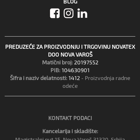
BLOG
PREDUZEĆE ZA PROIZVODNJU I TRGOVINU NOVATEX
DOO NOVA VAROŠ
Matični broj:
20197552
PIB:
104630901
Šifra i naziv delatnosti:
1412
- Proizvodnja radne
odeće
KONTAKT PODACI
Kancelarija i skladište:
Magistralni put 15, Nova Varoš 31320, Srbija