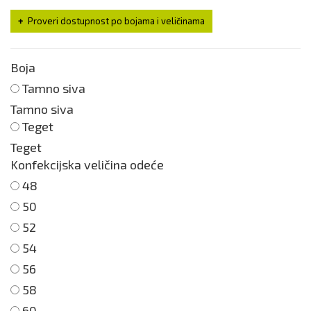
Proveri dostupnost po bojama i veličinama
Boja
Tamno siva
Tamno siva
Teget
Teget
Konfekcijska veličina odeće
48
50
52
54
56
58
60