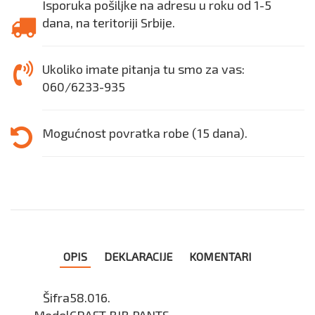
Isporuka pošiljke na adresu u roku od 1-5
dana, na teritoriji Srbije.
Ukoliko imate pitanja tu smo za vas:
060/6233-935
Mogućnost povratka robe (15 dana).
OPIS
DEKLARACIJE
KOMENTARI
Šifra
58.016.
Model
CRAFT BIB PANTS