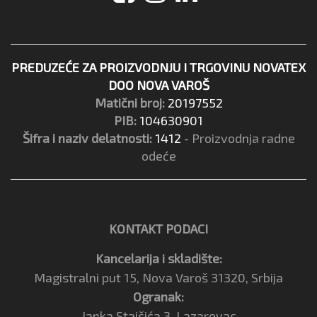
PREDUZEĆE ZA PROIZVODNJU I TRGOVINU NOVATEX
DOO NOVA VAROŠ
Matični broj:
20197552
PIB:
104630901
Šifra i naziv delatnosti:
1412
- Proizvodnja radne
odeće
KONTAKT PODACI
Kancelarija i skladište:
Magistralni put 15, Nova Varoš 31320, Srbija
Ogranak:
Janka Stajčića 3, Lazarevac