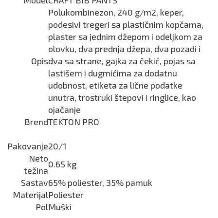
Polukombinezon, 240 g/m2, keper,
podesivi tregeri sa plastičnim kopčama,
plaster sa jednim džepom i odeljkom za
olovku, dva prednja džepa, dva pozadi i
Opis
dva sa strane, gajka za čekić, pojas sa
lastišem i dugmićima za dodatnu
udobnost, etiketa za lične podatke
unutra, trostruki štepovi i ringlice, kao
ojačanje
Brend
TEKTON PRO
Pakovanje
20/1
Neto
0.65 kg
težina
Sastav
65% poliester, 35% pamuk
Materijal
Poliester
Pol
Muški