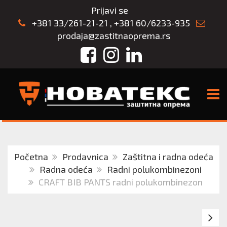
Prijavi se
+381 33/261-21-21
,
+381 60/6233-935
prodaja@zastitnaoprema.rs
Facebook
Instagram
LinkedIn
TOGG
Početna
Prodavnica
Zaštitna i radna odeća
Radna odeća
Radni polukombinezoni
CRAFT BIB PANTS radni polukombinezon
Ra