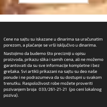
Cene na sajtu su iskazane u dinarima sa uračunatim
porezom, a plaćanje se vrši isključivo u dinarima.
Nastojimo da budemo što precizniji u opisu
proizvoda, prikazu slika i samih cena, ali ne možemo
garantovati da su sve informacije kompletne i bez
grešaka. Svi artikli prikazani na sajtu su deo naše
ponude i ne podrazumeva da su dostupni u svakom
trenutku. Raspoloživost robe možete proveriti
pozivanjem broja
033/261-21-21
(po ceni lokalnog
poziva).