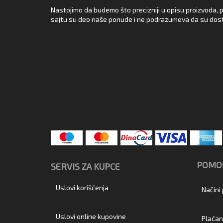
Nastojimo da budemo što precizniji u opisu proizvoda, p
sajtu su deo naše ponude i ne podrazumeva da su dost
POMOĆ
SERVIS ZA KUPCE
Uslovi korišćenja
Načini
Uslovi online kupovine
Plaćan