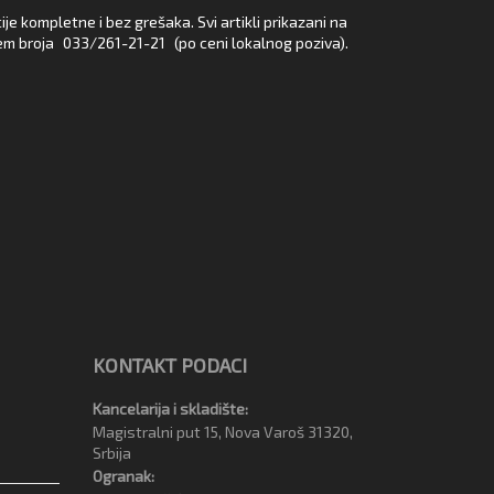
e kompletne i bez grešaka. Svi artikli prikazani na
em broja
033/261-21-21
(po ceni lokalnog poziva).
KONTAKT PODACI
Kancelarija i skladište:
Magistralni put 15, Nova Varoš 31320,
Srbija
Ogranak: