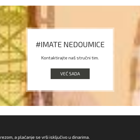
#IMATE NEDOUMICE
Kontaktirajte naš stručni tim.
VEĆ SADA
zom, a plaćanje se vrši isključivo u dinarima.