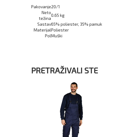
Pakovanje
20/1
Neto
0.65 kg
težina
Sastav
65% poliester, 35% pamuk
Materijal
Poliester
Pol
Muški
PRETRAŽIVALI STE