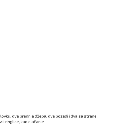
ovku, dva prednja džepa, dva pozadi i dva sa strane,
 i ringlice, kao ojačanje