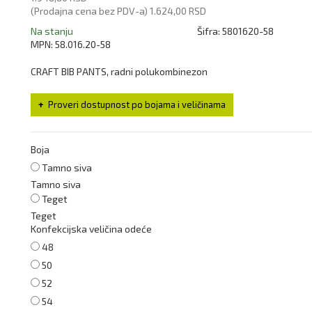
(Prodajna cena bez PDV-a)
1.624,00 RSD
Na stanju
Šifra:
5801620-58
MPN:
58.016.20-58
CRAFT BIB PANTS, radni polukombinezon
Proveri dostupnost po bojama i veličinama
Boja
Tamno siva
Tamno siva
Teget
Teget
Konfekcijska veličina odeće
48
50
52
54