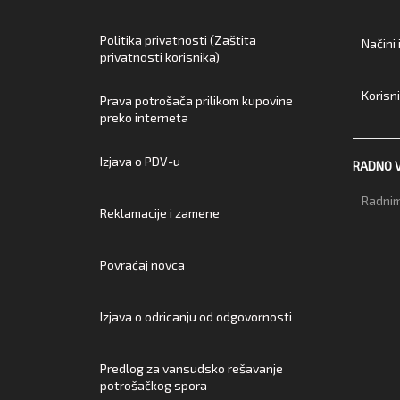
Politika privatnosti (Zaštita
Načini
privatnosti korisnika)
Korisn
Prava potrošača prilikom kupovine
preko interneta
Izjava o PDV-u
RADNO 
Radnim
Reklamacije i zamene
Povraćaj novca
Izjava o odricanju od odgovornosti
Predlog za vansudsko rešavanje
potrošačkog spora