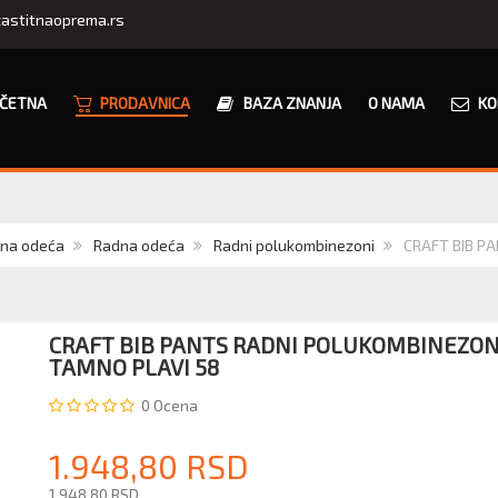
astitnaoprema.rs
ČETNA
PRODAVNICA
BAZA ZNANJA
O NAMA
KO
dna odeća
Radna odeća
Radni polukombinezoni
CRAFT BIB PA
CRAFT BIB PANTS RADNI POLUKOMBINEZO
TAMNO PLAVI 58
0
Ocena
1.948,80 RSD
1.948,80 RSD