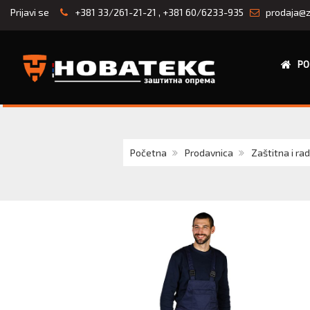
Prijavi se
+381 33/261-21-21
,
+381 60/6233-935
prodaja@z
PO
Početna
Prodavnica
Zaštitna i ra