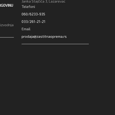
Janka Stajčića 3, Lazarevac
RGOVINU
Telefoni
060/6233-935
033/261-21-21
oizvodnja
Email
prodaja@zastitnaoprema.rs