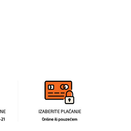
INE
IZABERITE PLAĆANJE
-21
Online ili pouzećem