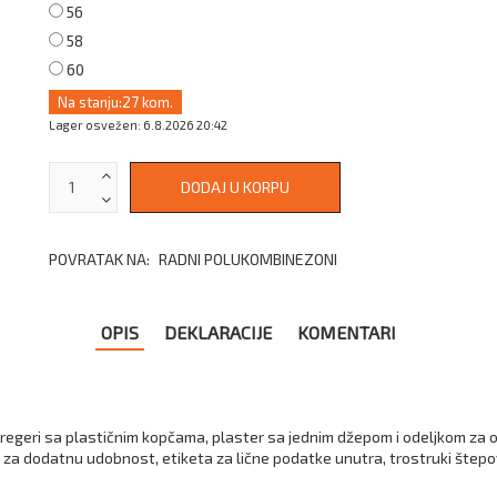
56
58
60
Na stanju:
27 kom.
Lager osvežen: 6.8.2026 20:42
POVRATAK NA:
RADNI POLUKOMBINEZONI
OPIS
DEKLARACIJE
KOMENTARI
egeri sa plastičnim kopčama, plaster sa jednim džepom i odeljkom za ol
 za dodatnu udobnost, etiketa za lične podatke unutra, trostruki štepovi