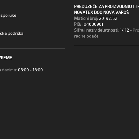
PREDUZEĆE ZA PROIZVODNJU I T
NOVATEX DOO NOVA VAROŠ
 isporuke
Matični broj:
20197552
PIB:
104630901
Šifra i naziv delatnosti:
1412
- Pr
ička podrška
radne odeće
VREME
 danima:
08:00 - 16:00