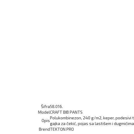
Šifra
58.016.
Model
CRAFT BIB PANTS
Polukombinezon, 240 g/m2, keper, podesivi tr
Opis
gajka za čekić, pojas sa lastišem i dugmićima
Brend
TEKTON PRO