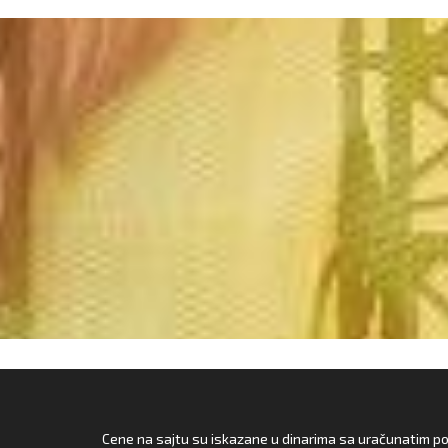
Cene na sajtu su iskazane u dinarima sa uračunatim pore