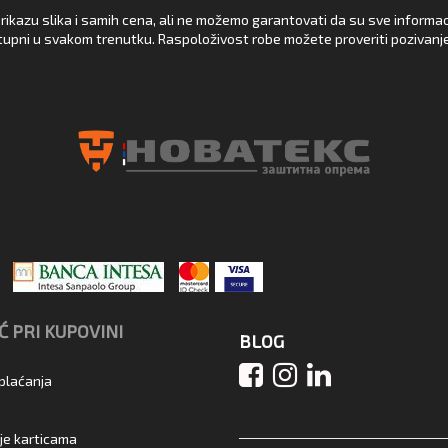
rikazu slika i samih cena, ali ne možemo garantovati da su sve informacij
upni u svakom trenutku. Raspoloživost robe možete proveriti pozivanj
 PRI KUPOVINI
BLOG
 plaćanja
je karticama