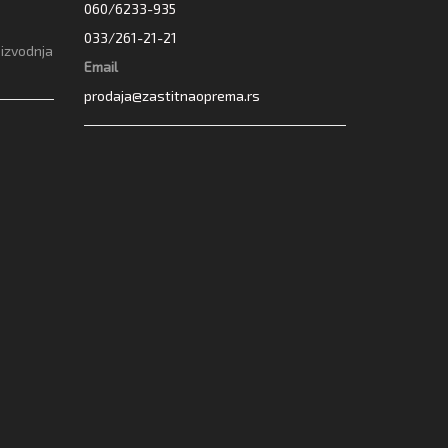
060/6233-935
033/261-21-21
oizvodnja
Email
prodaja@zastitnaoprema.rs