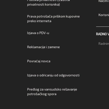
Načini
privatnosti korisnika)
Korisn
Prava potrošača prilikom kupovine
preko interneta
Izjava o PDV-u
RADNO 
Radnim
Reklamacije i zamene
Povraćaj novca
Izjava o odricanju od odgovornosti
Predlog za vansudsko rešavanje
potrošačkog spora