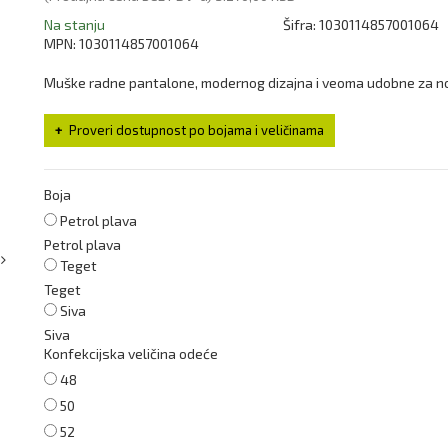
Na stanju
Šifra:
1030114857001064
MPN:
1030114857001064
Muške radne pantalone, modernog dizajna i veoma udobne za n
Proveri dostupnost po bojama i veličinama
Boja
Petrol plava
Petrol plava
Teget
Teget
Siva
Siva
Konfekcijska veličina odeće
48
50
52