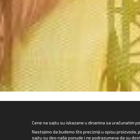
Cene na sajtu su iskazane u dinarima sa uračunatim pore
Nastojimo da budemo što precizniji u opisu proizvoda, p
sajtu su deo naše ponude i ne podrazumeva da su dost