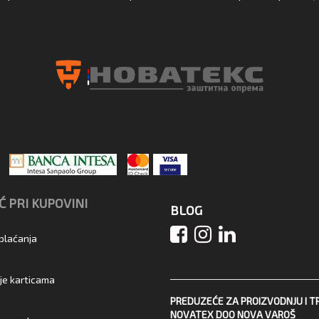
 PRI KUPOVINI
BLOG
 plaćanja
je karticama
PREDUZEĆE ZA PROIZVODNJU I T
NOVATEX DOO NOVA VAROŠ