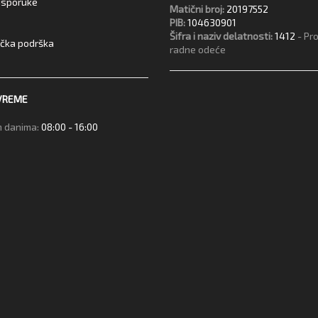
 isporuke
Matični broj:
20197552
PIB:
104630901
Šifra i naziv delatnosti:
1412
- Pr
ička podrška
radne odeće
VREME
 danima:
08:00 - 16:00