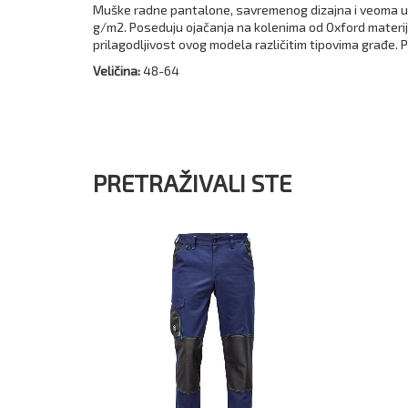
Muške radne pantalone, savremenog dizajna i veoma udo
g/m2. Poseduju ojačanja na kolenima od Oxford materij
prilagodljivost ovog modela različitim tipovima građe. P
Veličina:
48-64
PRETRAŽIVALI STE