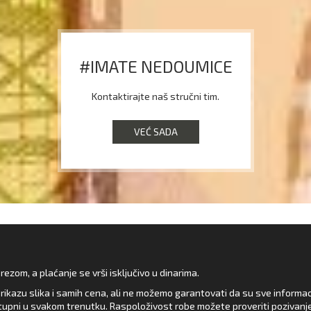
#IMATE NEDOUMICE
Kontaktirajte naš stručni tim.
VEĆ SADA
zom, a plaćanje se vrši isključivo u dinarima.
rikazu slika i samih cena, ali ne možemo garantovati da su sve informacij
upni u svakom trenutku. Raspoloživost robe možete proveriti pozivanj