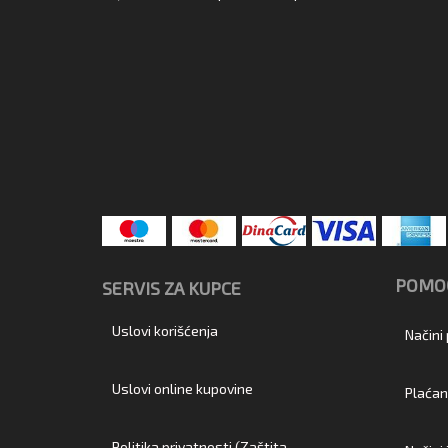
POMOĆ
SERVIS ZA KUPCE
Uslovi korišćenja
Načini
Uslovi online kupovine
Plaćan
Politika privatnosti (Zaštita