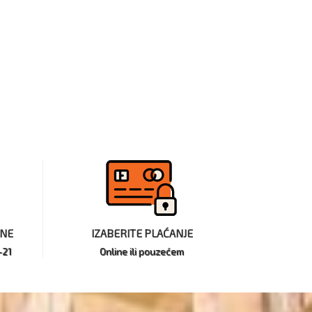
INE
IZABERITE PLAĆANJE
-21
Online ili pouzećem