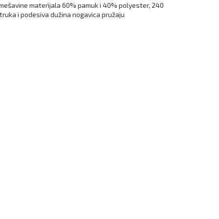
d mešavine materijala 60% pamuk i 40% polyester, 240
truka i podesiva dužina nogavica pružaju