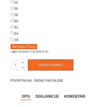
54
56
58
60
62
64
46
Na stanju:
7 kom.
Lager osvežen: 7.8.2026 10:03
POVRATAK NA:
RADNE PANTALONE
OPIS
DEKLARACIJE
KOMENTARI