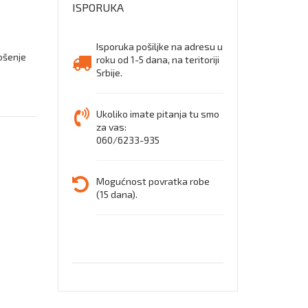
ISPORUKA
Isporuka pošiljke na adresu u
ošenje
roku od 1-5 dana, na teritoriji
Srbije.
Ukoliko imate pitanja tu smo
za vas:
060/6233-935
Mogućnost povratka robe
(15 dana).