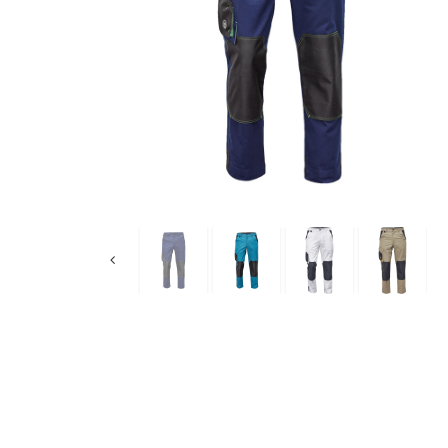
radne
pantalone