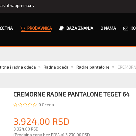
astitnaoprema.rs
ČETNA
PRODAVNICA
BAZA ZNANJA
O NAMA
KO
titna i radna odeća
Radna odeća
Radne pantalone
CREMORN
CREMORNE RADNE PANTALONE TEGET 64
0
Ocena
3.924,00 RSD
3.924,00 RSD
(Prodajna cena bez PDV-a)
3.270,00 RSD