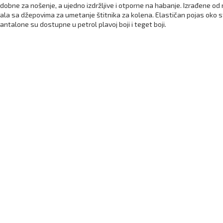
bne za nošenje, a ujedno izdržljive i otporne na habanje. Izrađene o
ala sa džepovima za umetanje štitnika za kolena. Elastičan pojas oko s
antalone su dostupne u petrol plavoj boji i teget boji.