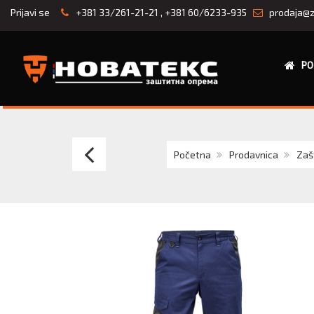
Prijavi se
+381 33/261-21-21
,
+381 60/6233-935
prodaja@z
PO
TEKTON
Početna
Prodavnica
Zaš
PRO
PANTHER
PANTS
S
Elastične