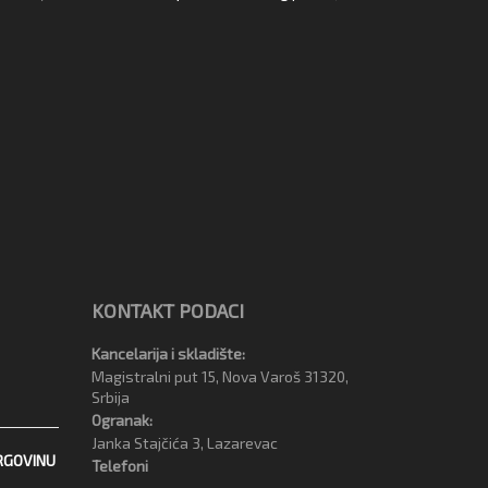
KONTAKT PODACI
Kancelarija i skladište:
Magistralni put 15, Nova Varoš 31320,
Srbija
Ogranak:
Janka Stajčića 3, Lazarevac
RGOVINU
Telefoni