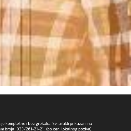
e kompletne i bez grešaka. Svi artikli prikazani na
em broja
033/261-21-21
(po ceni lokalnog poziva).