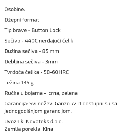
Osobine:
Džepni format
Tip brave - Button Lock
Sečivo - 440C nerđajući čelik
Dužina sečiva - 85 mm
Debljina sečiva - 3mm
Tvrdoća čelika - 58-60HRC
Težina 135 g
Ručke u bojama - crna, zelena
Garancija: Svi noževi Ganzo 7211 dostupni su sa
jednogodišnjom garancijom.
Uvoznik: Novateks d.o.o.
Zemlja porekla: Kina