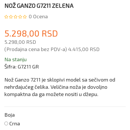
NOŽ GANZO G7211 ZELENA
0
Ocena
5.298,00 RSD
5.298,00 RSD
(Prodajna cena bez PDV-a)
4.415,00 RSD
Na stanju
Šifra:
G7211 GR
Nož Ganzo 7211 je sklopivi model sa sečivom od
nehrđajućeg čelika. Veličina noža je dovoljno
kompaktna da ga možete nositi u džepu.
Boja
Crna