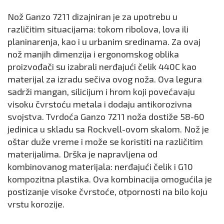
Nož Ganzo 7211 dizajniran je za upotrebu u
različitim situacijama: tokom ribolova, lova ili
planinarenja, kao i u urbanim sredinama. Za ovaj
nož manjih dimenzija i ergonomskog oblika
proizvođači su izabrali nerđajući čelik 440C kao
materijal za izradu sečiva ovog noža. Ova legura
sadrži mangan, silicijum i hrom koji povećavaju
visoku čvrstoću metala i dodaju antikorozivna
svojstva. Tvrdoća Ganzo 7211 noža dostiže 58-60
jedinica u skladu sa Rockvell-ovom skalom. Nož je
oštar duže vreme i može se koristiti na različitim
materijalima. Drška je napravljena od
kombinovanog materijala: nerđajući čelik i G10
kompozitna plastika. Ova kombinacija omogućila je
postizanje visoke čvrstoće, otpornosti na bilo koju
vrstu korozije.