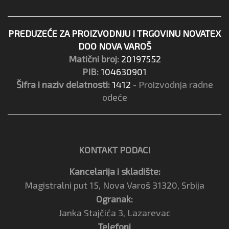
PREDUZEĆE ZA PROIZVODNJU I TRGOVINU NOVATEX
DOO NOVA VAROŠ
Matični broj:
20197552
PIB:
104630901
Šifra i naziv delatnosti:
1412
- Proizvodnja radne
odeće
KONTAKT PODACI
Kancelarija i skladište:
Magistralni put 15, Nova Varoš 31320, Srbija
Ogranak:
Janka Stajčića 3, Lazarevac
Telefoni