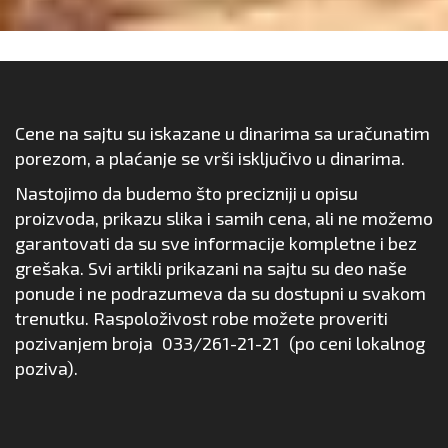
Cene na sajtu su iskazane u dinarima sa uračunatim
porezom, a plaćanje se vrši isključivo u dinarima.
Nastojimo da budemo što precizniji u opisu
proizvoda, prikazu slika i samih cena, ali ne možemo
garantovati da su sve informacije kompletne i bez
grešaka. Svi artikli prikazani na sajtu su deo naše
ponude i ne podrazumeva da su dostupni u svakom
trenutku. Raspoloživost robe možete proveriti
pozivanjem broja
033/261-21-21
(po ceni lokalnog
poziva).