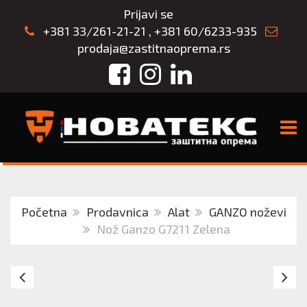
Prijavi se
+381 33/261-21-21
,
+381 60/6233-935
prodaja@zastitnaoprema.rs
Facebook
Instagram
LinkedIn
TOGG
Početna
Prodavnica
Alat
GANZO noževi
Nož Ganzo G7211 Zelena
GANZO
N
NOŽ
Ga