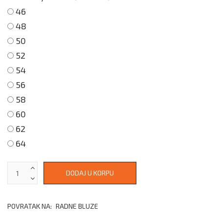
46
48
50
52
54
56
58
60
62
64
POVRATAK NA:
RADNE BLUZE