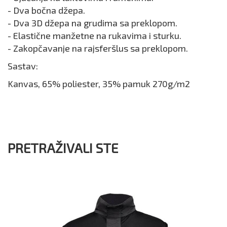
- Dva bočna džepa.
- Dva 3D džepa na grudima sa preklopom.
- Elastične manžetne na rukavima i sturku.
- Zakopčavanje na rajsferšlus sa preklopom.
Sastav:
Kanvas, 65% poliester, 35% pamuk 270g/m2
PRETRAŽIVALI STE