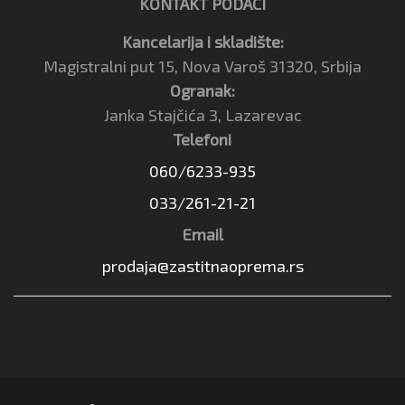
KONTAKT PODACI
Kancelarija i skladište:
Magistralni put 15, Nova Varoš 31320, Srbija
Ogranak:
Janka Stajčića 3, Lazarevac
Telefoni
060/6233-935
033/261-21-21
Email
prodaja@zastitnaoprema.rs