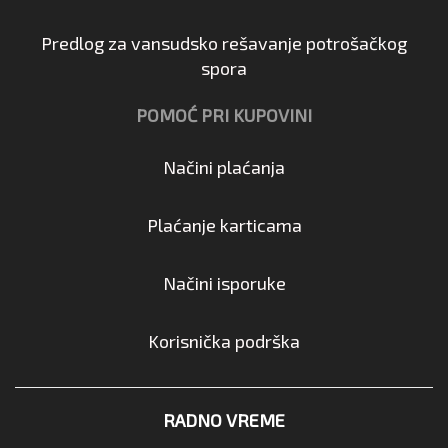
Predlog za vansudsko rešavanje potrošačkog
spora
POMOĆ PRI KUPOVINI
Načini plaćanja
Plaćanje karticama
Načini isporuke
Korisnička podrška
RADNO VREME