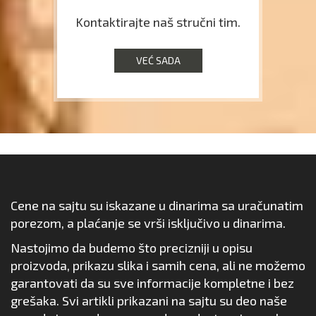
Kontaktirajte naš stručni tim.
VEĆ SADA
Cene na sajtu su iskazane u dinarima sa uračunatim
porezom, a plaćanje se vrši isključivo u dinarima.
Nastojimo da budemo što precizniji u opisu
proizvoda, prikazu slika i samih cena, ali ne možemo
garantovati da su sve informacije kompletne i bez
grešaka. Svi artikli prikazani na sajtu su deo naše