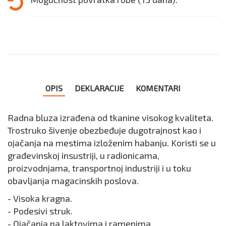
OPIS
DEKLARACIJE
KOMENTARI
Radna bluza izrađena od tkanine visokog kvaliteta.
Trostruko šivenje obezbeđuje dugotrajnost kao i
ojačanja na mestima izloženim habanju. Koristi se u
građevinskoj insustriji, u radionicama,
proizvodnjama, transportnoj industriji i u toku
obavljanja magacinskih poslova.
- Visoka kragna.
- Podesivi struk.
- Ojačanja na laktovima i ramenima.