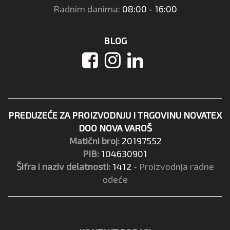
Radnim danima:
08:00 - 16:00
BLOG
PREDUZEĆE ZA PROIZVODNJU I TRGOVINU NOVATEX
DOO NOVA VAROŠ
Matični broj:
20197552
PIB:
104630901
Šifra i naziv delatnosti:
1412
- Proizvodnja radne
odeće