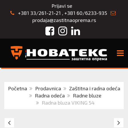
Prijavi se
+381 33/261-21-21
,
+381 60/6233-935
prodaja@zastitnaoprema.rs
Facebook
Instagram
LinkedIn
TOGG
Početna
Prodavnica
Zaštitna i radna odeća
Radna odeća
Radne bluze
Radna bluza VIKING 54
Radna
Ra