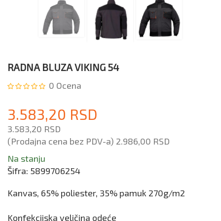
RADNA BLUZA VIKING 54
0
Ocena
3.583,20 RSD
3.583,20 RSD
(Prodajna cena bez PDV-a)
2.986,00 RSD
Na stanju
Šifra:
5899706254
Kanvas, 65% poliester, 35% pamuk 270g/m2
Konfekcijska veličina odeće