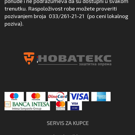
ponude i ne podrazumeva da su dostupni u svakom
trenutku. Raspoloživost robe možete proveriti
pozivanjem broja
033/261-21-21
(po ceni lokalnog
poziva).
SERVIS ZA KUPCE