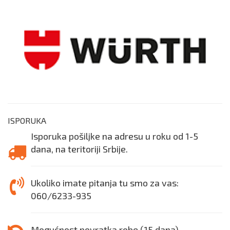
ISPORUKA
Isporuka pošiljke na adresu u roku od 1-5
dana, na teritoriji Srbije.
Ukoliko imate pitanja tu smo za vas:
060/6233-935
Mogućnost povratka robe (15 dana).