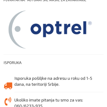
ISPORUKA
Isporuka pošiljke na adresu u roku od 1-5
dana, na teritoriji Srbije.
Ukoliko imate pitanja tu smo za vas:
060/6233-935