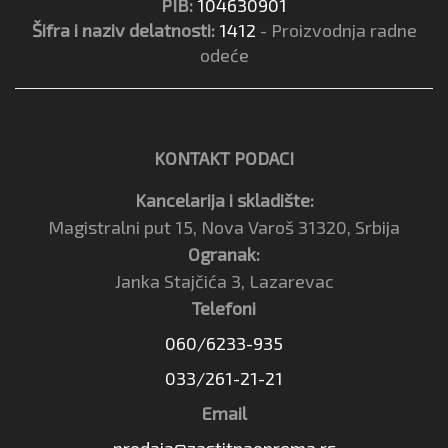
PIB:
104630901
Šifra i naziv delatnosti:
1412
- Proizvodnja radne
odeće
KONTAKT PODACI
Kancelarija i skladište:
Magistralni put 15, Nova Varoš 31320, Srbija
Ogranak:
Janka Stajčića 3, Lazarevac
Telefoni
060/6233-935
033/261-21-21
Email
prodaja@zastitnaoprema.rs