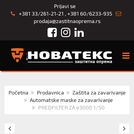
Prijavi se
+381 33/261-21-21
,
+381 60/6233-935
prodaja@zastitnaoprema.rs
Facebook
Instagram
LinkedIn
TOGG
Početna
Prodavnica
Zaštita za zavarivanje
Automatske maske za zavarivanje
PREDFILTER ZA e3000 1/50
SPOLJAŠNJE
V