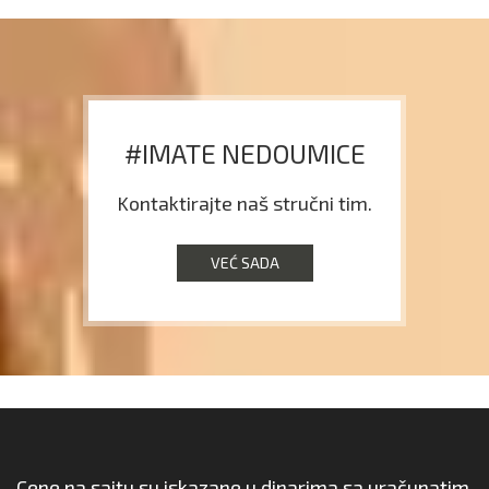
#IMATE NEDOUMICE
Kontaktirajte naš stručni tim.
VEĆ SADA
Cene na sajtu su iskazane u dinarima sa uračunatim