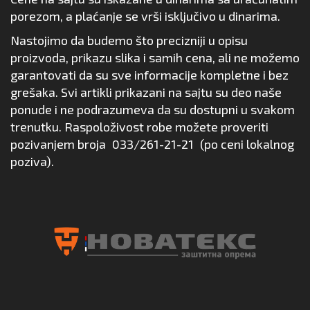
porezom, a plaćanje se vrši isključivo u dinarima.
Nastojimo da budemo što precizniji u opisu
proizvoda, prikazu slika i samih cena, ali ne možemo
garantovati da su sve informacije kompletne i bez
grešaka. Svi artikli prikazani na sajtu su deo naše
ponude i ne podrazumeva da su dostupni u svakom
trenutku. Raspoloživost robe možete proveriti
pozivanjem broja
033/261-21-21
(po ceni lokalnog
poziva).