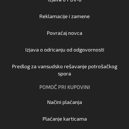
Reklamacije i zamene
Povraćaj novca
Izjava o odricanju od odgovornosti
Predlog za vansudsko rešavanje potrošačkog
spora
POMOĆ PRI KUPOVINI
Načini plaćanja
Plaćanje karticama