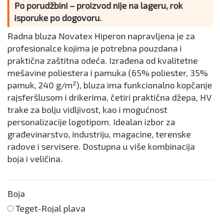
Po porudžbini – proizvod nije na lageru, rok
isporuke po dogovoru.
Radna bluza Novatex Hiperon napravljena je za
profesionalce kojima je potrebna pouzdana i
praktična zaštitna odeća. Izrađena od kvalitetne
mešavine poliestera i pamuka (65% poliester, 35%
pamuk, 240 g/m²), bluza ima funkcionalno kopčanje
rajsferšlusom i drikerima, četiri praktična džepa, HV
trake za bolju vidljivost, kao i mogućnost
personalizacije logotipom. Idealan izbor za
građevinarstvo, industriju, magacine, terenske
radove i servisere. Dostupna u više kombinacija
boja i veličina.
Boja
Teget-Rojal plava