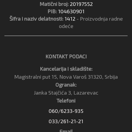
Matični broj:
20197552
PIB:
104630901
Šifra i naziv delatnosti:
1412
- Proizvodnja radne
odeće
KONTAKT PODACI
Kancelarija i skladište:
Magistralni put 15, Nova Varoš 31320, Srbija
Ogranak:
Janka Stajčića 3, Lazarevac
Telefoni
060/6233-935
033/261-21-21
Email