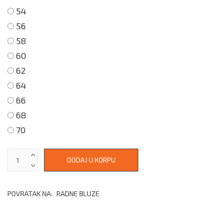
54
56
58
60
62
64
66
68
70
POVRATAK NA:
RADNE BLUZE