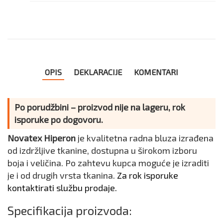
OPIS
DEKLARACIJE
KOMENTARI
Po porudžbini – proizvod nije na lageru, rok
isporuke po dogovoru.
Novatex Hiperon
je kvalitetna radna bluza izrađena
od izdržljive tkanine, dostupna u širokom izboru
boja i veličina. Po zahtevu kupca moguće je izraditi
je i od drugih vrsta tkanina.
Za rok isporuke
kontaktirati službu prodaje.
Specifikacija proizvoda: