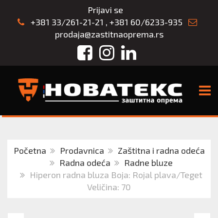
Prijavi se
+381 33/261-21-21
,
+381 60/6233-935
prodaja@zastitnaoprema.rs
Facebook
Instagram
LinkedIn
TOGG
Početna
Prodavnica
Zaštitna i radna odeća
Radna odeća
Radne bluze
Hiperon radna bluza Boja: Rojal plava/Teget
Veličina: 70