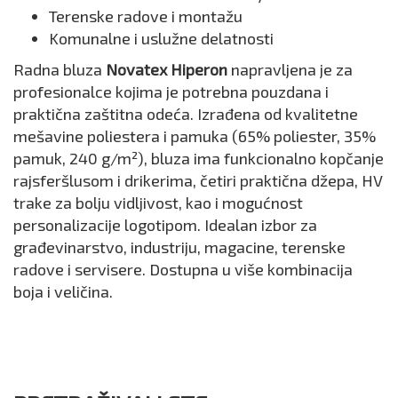
Terenske radove i montažu
Komunalne i uslužne delatnosti
Radna bluza
Novatex Hiperon
napravljena je za
profesionalce kojima je potrebna pouzdana i
praktična zaštitna odeća. Izrađena od kvalitetne
mešavine poliestera i pamuka (65% poliester, 35%
pamuk, 240 g/m²), bluza ima funkcionalno kopčanje
rajsferšlusom i drikerima, četiri praktična džepa, HV
trake za bolju vidljivost, kao i mogućnost
personalizacije logotipom. Idealan izbor za
građevinarstvo, industriju, magacine, terenske
radove i servisere. Dostupna u više kombinacija
boja i veličina.