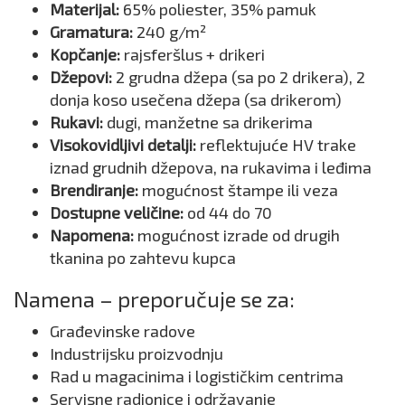
Materijal:
65% poliester, 35% pamuk
Gramatura:
240 g/m²
Kopčanje:
rajsferšlus + drikeri
Džepovi:
2 grudna džepa (sa po 2 drikera), 2
donja koso usečena džepa (sa drikerom)
Rukavi:
dugi, manžetne sa drikerima
Visokovidljivi detalji:
reflektujuće HV trake
iznad grudnih džepova, na rukavima i leđima
Brendiranje:
mogućnost štampe ili veza
Dostupne veličine:
od 44 do 70
Napomena:
mogućnost izrade od drugih
tkanina po zahtevu kupca
Namena – preporučuje se za:
Građevinske radove
Industrijsku proizvodnju
Rad u magacinima i logističkim centrima
Servisne radionice i održavanje