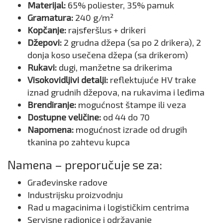
Materijal:
65% poliester, 35% pamuk
Gramatura:
240 g/m²
Kopčanje:
rajsferšlus + drikeri
Džepovi:
2 grudna džepa (sa po 2 drikera), 2
donja koso usečena džepa (sa drikerom)
Rukavi:
dugi, manžetne sa drikerima
Visokovidljivi detalji:
reflektujuće HV trake
iznad grudnih džepova, na rukavima i leđima
Brendiranje:
mogućnost štampe ili veza
Dostupne veličine:
od 44 do 70
Napomena:
mogućnost izrade od drugih
tkanina po zahtevu kupca
Namena – preporučuje se za:
Građevinske radove
Industrijsku proizvodnju
Rad u magacinima i logističkim centrima
Servisne radionice i održavanje