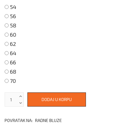
54
56
58
60
62
64
66
68
70
POVRATAK NA:
RADNE BLUZE