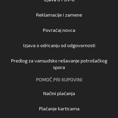
Reklamacije i zamene
Povraćaj novca
Izjava o odricanju od odgovornosti
Predlog za vansudsko rešavanje potrošačkog
spora
POMOĆ PRI KUPOVINI
Načini plaćanja
Plaćanje karticama