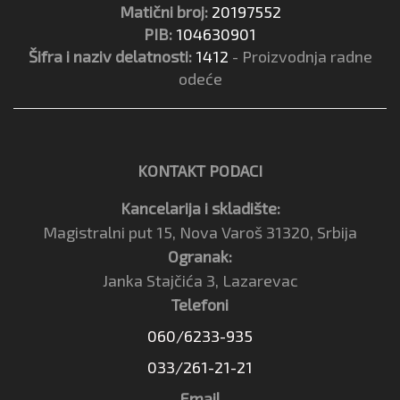
Matični broj:
20197552
PIB:
104630901
Šifra i naziv delatnosti:
1412
- Proizvodnja radne
odeće
KONTAKT PODACI
Kancelarija i skladište:
Magistralni put 15, Nova Varoš 31320, Srbija
Ogranak:
Janka Stajčića 3, Lazarevac
Telefoni
060/6233-935
033/261-21-21
Email