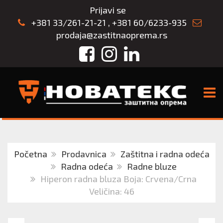
Prijavi se
+381 33/261-21-21
,
+381 60/6233-935
prodaja@zastitnaoprema.rs
Facebook
Instagram
LinkedIn
TOGG
Početna
Prodavnica
Zaštitna i radna odeća
Radna odeća
Radne bluze
Hiperon radna bluza Boja: Crvena/Crna
Veličina: 46