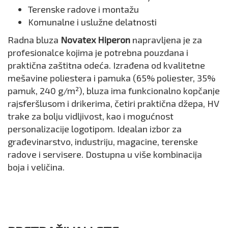
Terenske radove i montažu
Komunalne i uslužne delatnosti
Radna bluza
Novatex Hiperon
napravljena je za
profesionalce kojima je potrebna pouzdana i
praktična zaštitna odeća. Izrađena od kvalitetne
mešavine poliestera i pamuka (65% poliester, 35%
pamuk, 240 g/m²), bluza ima funkcionalno kopčanje
rajsferšlusom i drikerima, četiri praktična džepa, HV
trake za bolju vidljivost, kao i mogućnost
personalizacije logotipom. Idealan izbor za
građevinarstvo, industriju, magacine, terenske
radove i servisere. Dostupna u više kombinacija
boja i veličina.