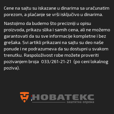
Cene na sajtu su iskazane u dinarima sa uračunatim
porezom, a plaćanje se vrši isključivo u dinarima.
Nastojimo da budemo što precizniji u opisu
proizvoda, prikazu slika i samih cena, ali ne možemo
garantovati da su sve informacije kompletne i bez
grešaka. Svi artikli prikazani na sajtu su deo naše
ponude i ne podrazumeva da su dostupni u svakom
trenutku. Raspoloživost robe možete proveriti
pozivanjem broja
033/261-21-21
(po ceni lokalnog
poziva).