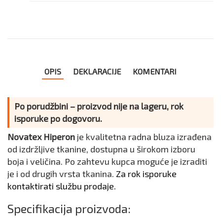
OPIS
DEKLARACIJE
KOMENTARI
Po porudžbini – proizvod nije na lageru, rok
isporuke po dogovoru.
Novatex Hiperon
je kvalitetna radna bluza izrađena
od izdržljive tkanine, dostupna u širokom izboru
boja i veličina. Po zahtevu kupca moguće je izraditi
je i od drugih vrsta tkanina.
Za rok isporuke
kontaktirati službu prodaje.
Specifikacija proizvoda: