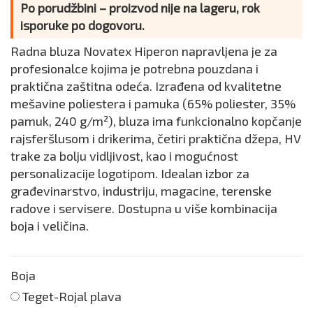
Po porudžbini – proizvod nije na lageru, rok
isporuke po dogovoru.
Radna bluza Novatex Hiperon napravljena je za
profesionalce kojima je potrebna pouzdana i
praktična zaštitna odeća. Izrađena od kvalitetne
mešavine poliestera i pamuka (65% poliester, 35%
pamuk, 240 g/m²), bluza ima funkcionalno kopčanje
rajsferšlusom i drikerima, četiri praktična džepa, HV
trake za bolju vidljivost, kao i mogućnost
personalizacije logotipom. Idealan izbor za
građevinarstvo, industriju, magacine, terenske
radove i servisere. Dostupna u više kombinacija
boja i veličina.
Boja
Teget-Rojal plava