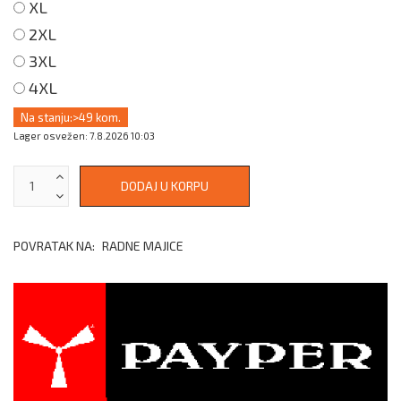
XL
2XL
3XL
4XL
Na stanju:
>49 kom.
Lager osvežen: 7.8.2026 10:03
POVRATAK NA:
RADNE MAJICE