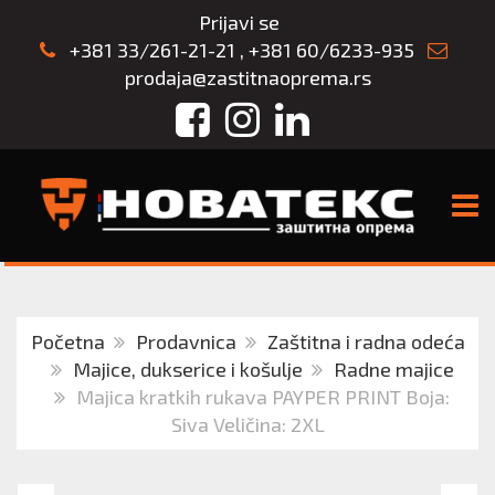
Prijavi se
+381 33/261-21-21
,
+381 60/6233-935
prodaja@zastitnaoprema.rs
Facebook
Instagram
LinkedIn
TOGG
Početna
Prodavnica
Zaštitna i radna odeća
Majice, dukserice i košulje
Radne majice
Majica kratkih rukava PAYPER PRINT Boja:
Siva Veličina: 2XL