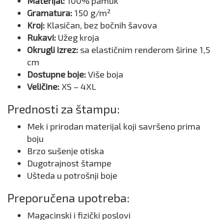
Materijal:
100% pamuk
Gramatura:
150 g/m²
Kroj:
Klasičan, bez bočnih šavova
Rukavi:
Užeg kroja
Okrugli izrez:
sa elastičnim renderom širine 1,5
cm
Dostupne boje:
Više boja
Veličine:
XS – 4XL
Prednosti za štampu:
Mek i prirodan materijal koji savršeno prima
boju
Brzo sušenje otiska
Dugotrajnost štampe
Ušteda u potrošnji boje
Preporučena upotreba:
Magacinski i fizički poslovi