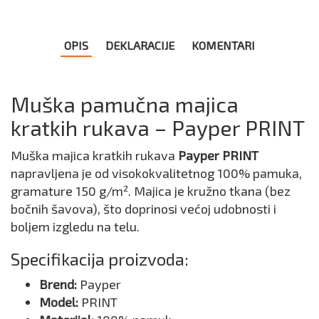
OPIS
DEKLARACIJE
KOMENTARI
Muška pamučna majica
kratkih rukava – Payper PRINT
Muška majica kratkih rukava
Payper PRINT
napravljena je od visokokvalitetnog 100% pamuka,
gramature 150 g/m². Majica je kružno tkana (bez
bočnih šavova), što doprinosi većoj udobnosti i
boljem izgledu na telu.
Specifikacija proizvoda:
Brend:
Payper
Model:
PRINT