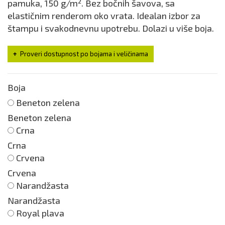
pamuka, 150 g/m². Bez bočnih šavova, sa
elastičnim renderom oko vrata. Idealan izbor za
štampu i svakodnevnu upotrebu. Dolazi u više boja.
Proveri dostupnost po bojama i veličinama
Boja
Beneton zelena
Beneton zelena
Crna
Crna
Crvena
Crvena
Narandžasta
Narandžasta
Royal plava