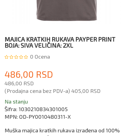
MAJICA KRATKIH RUKAVA PAYPER PRINT
BOJA: SIVA VELIČINA: 2XL
0
Ocena
486,00 RSD
486,00 RSD
(Prodajna cena bez PDV-a)
405,00 RSD
Na stanju
Šifra:
1030210834301005
MPN:
OD-PY0010480311-X
Muška majica kratkih rukava izrađena od 100%