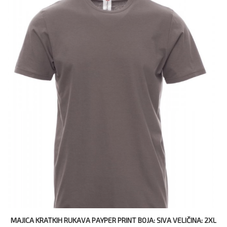
MAJICA KRATKIH RUKAVA PAYPER PRINT BOJA: SIVA VELIČINA: 2XL