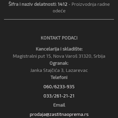
Šifra i naziv delatnosti:
1412
- Proizvodnja radne
odeće
KONTAKT PODACI
Kancelarija i skladište:
Magistralni put 15, Nova Varoš 31320, Srbija
Ogranak:
Janka Stajčića 3, Lazarevac
Telefoni
060/6233-935
033/261-21-21
Email
prodaja@zastitnaoprema.rs