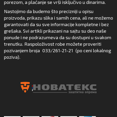
porezom, a plaćanje se vrši isključivo u dinarima.
Nastojimo da budemo što precizniji u opisu
proizvoda, prikazu slika i samih cena, ali ne možemo
garantovati da su sve informacije kompletne i bez
grešaka. Svi artikli prikazani na sajtu su deo naše
ponude i ne podrazumeva da su dostupni u svakom
trenutku. Raspoloživost robe možete proveriti
pozivanjem broja
033/261-21-21
(po ceni lokalnog
poziva).