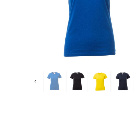
Boja:
bela