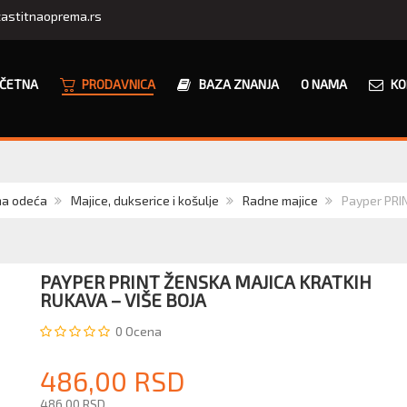
astitnaoprema.rs
ČETNA
PRODAVNICA
BAZA ZNANJA
O NAMA
KO
na odeća
Majice, dukserice i košulje
Radne majice
Payper PRIN
PAYPER PRINT ŽENSKA MAJICA KRATKIH
RUKAVA – VIŠE BOJA
0
Ocena
486,00 RSD
486,00 RSD