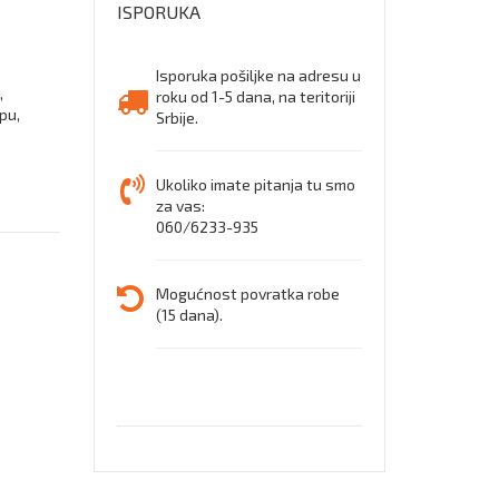
ISPORUKA
bela
Isporuka pošiljke na adresu u
,
roku od 1-5 dana, na teritoriji
pu,
Srbije.
Ukoliko imate pitanja tu smo
za vas:
060/6233-935
Mogućnost povratka robe
(15 dana).