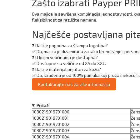
Zašto izabrati Payper PR
Ova majica je savršena kombinacija jednostavnosti, kv
fleksibilnost za različite namene.
Najčešće postavljana pit
❓ Da li je pogodna za štampu logotipa?
✅ Da, majica je dizajnirana za lako brendiranje i persona
❓ U kojim veličinama je dostupna?
✅ Dostupne su veličine od XS do XXL.
❓ Da li je materijal prijatan za kožu?
✅ Da, izrađena je od 100% pamuka koji pruža mekoću i
Kontaktirajte nas za više informacija
Prikaži
1030219019701000
Žens
1030219019701001
Žens
1030219019701002
Žens
1030219019701003
Žens
1030219019701004
Žens