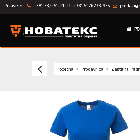
Prijavi se
+381 33/261-21-21
,
+381 60/6233-935
prodaja@z
PO
Payper
Početna
Prodavnica
Zaštitna i rad
PRINT
ženska
majica
kratkih
rukava