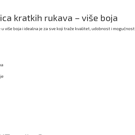
ca kratkih rukava – više boja
u više boja i idealna je za sve koji traže kvalitet, udobnost i mogućno
na
je