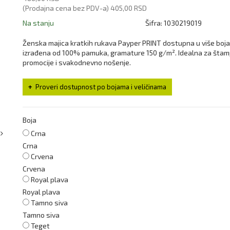
(Prodajna cena bez PDV-a)
405,00 RSD
Na stanju
Šifra:
1030219019
Ženska majica kratkih rukava Payper PRINT dostupna u više boja
izrađena od 100% pamuka, gramature 150 g/m². Idealna za štam
promocije i svakodnevno nošenje.
Proveri dostupnost po bojama i veličinama
Boja
Crna
Crna
Crvena
Crvena
Royal plava
Royal plava
Tamno siva
Tamno siva
Teget