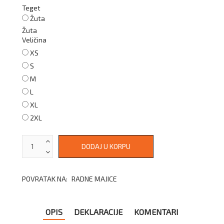
Teget
Žuta
Žuta
Veličina
XS
S
M
L
XL
2XL
POVRATAK NA:
RADNE MAJICE
OPIS
DEKLARACIJE
KOMENTARI