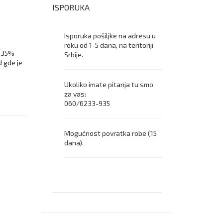
košulj
ISPORUKA
dugih
rukav
Isporuka pošiljke na adresu u
roku od 1-5 dana, na teritoriji
i 35%
Srbije.
d gde je
Ukoliko imate pitanja tu smo
za vas:
060/6233-935
Mogućnost povratka robe (15
dana).