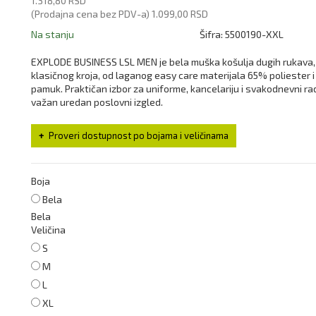
1.318,80 RSD
(Prodajna cena bez PDV-a)
1.099,00 RSD
Na stanju
Šifra:
5500190-XXL
EXPLODE BUSINESS LSL MEN je bela muška košulja dugih rukava,
klasičnog kroja, od laganog easy care materijala 65% poliester 
pamuk. Praktičan izbor za uniforme, kancelariju i svakodnevni ra
važan uredan poslovni izgled.
Proveri dostupnost po bojama i veličinama
Boja
Bela
Bela
Veličina
S
M
L
XL