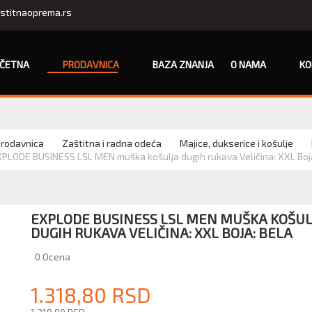
stitnaoprema.rs
ČETNA
PRODAVNICA
BAZA ZNANJA
O NAMA
KO
rodavnica
Zaštitna i radna odeća
Majice, dukserice i košulje
PLODE BUSINESS LSL MEN muška košulja dugih rukava Veličina: XXL Boj
EXPLODE BUSINESS LSL MEN MUŠKA KOŠUL
DUGIH RUKAVA VELIČINA: XXL BOJA: BELA
0
Ocena
1.318,80 RSD