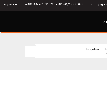
Prijavi se
+381 33/261-21-21
,
+381 60/6233-935
prodaja@za
PO
EXPLODE
Početna
P
EX
BUSINESS
LSL
MEN
-