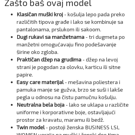
Zašto baš ovaj model
Klasičan muški kroj
- košulja lepo pada preko
različitih tipova građe i lako se kombinuje sa
pantalonama, prslukom ili sakoom.
Dugi rukavi sa manžetnama
- tri dugmeta po
manžetni omogućavaju fino podešavanje
širine oko zgloba.
Praktičan džep na grudima
- džep na levoj
strani je pogodan za olovku, karticu ili sitne
papire.
Easy care materijal
- mešavina poliestera i
pamuka manje se gužva, brzo se suši i lakše
pegla u odnosu na čistu pamučnu košulju.
Neutralna bela boja
- lako se uklapa u različite
uniforme i korporativne boje, ostavljajući
prostor za kravatu, maramu ili bedž.
Twin model
- postoji ženska BUSINESS LSL
WOMEN verzija pa muški i ženski deo tima