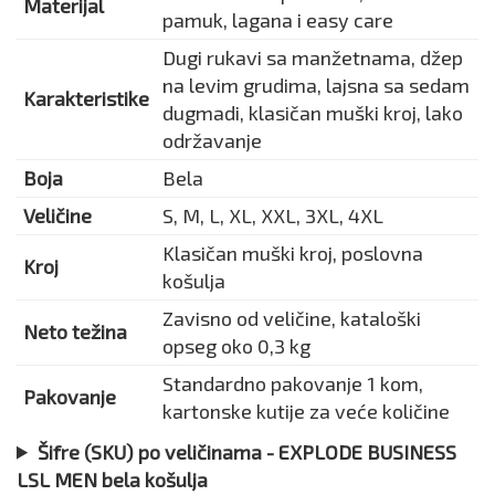
Materijal
pamuk, lagana i easy care
Dugi rukavi sa manžetnama, džep
na levim grudima, lajsna sa sedam
Karakteristike
dugmadi, klasičan muški kroj, lako
održavanje
Boja
Bela
Veličine
S, M, L, XL, XXL, 3XL, 4XL
Klasičan muški kroj, poslovna
Kroj
košulja
Zavisno od veličine, kataloški
Neto težina
opseg oko 0,3 kg
Standardno pakovanje 1 kom,
Pakovanje
kartonske kutije za veće količine
Šifre (SKU) po veličinama - EXPLODE BUSINESS
LSL MEN bela košulja