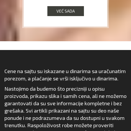
VEĆ SADA
Cene na sajtu su iskazane u dinarima sa uračunatim
porezom, a plaćanje se vrši isključivo u dinarima.
Nastojimo da budemo što precizniji u opisu
proizvoda, prikazu slika i samih cena, ali ne možemo
garantovati da su sve informacije kompletne i bez
grešaka. Svi artikli prikazani na sajtu su deo naše
ponude i ne podrazumeva da su dostupni u svakom
trenutku. Raspoloživost robe možete proveriti