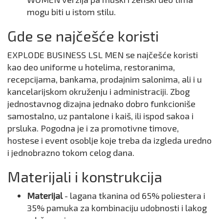
mogu biti u istom stilu.
Gde se najčešće koristi
EXPLODE BUSINESS LSL MEN se najčešće koristi
kao deo uniforme u hotelima, restoranima,
recepcijama, bankama, prodajnim salonima, ali i u
kancelarijskom okruženju i administraciji. Zbog
jednostavnog dizajna jednako dobro funkcioniše
samostalno, uz pantalone i kaiš, ili ispod sakoa i
prsluka. Pogodna je i za promotivne timove,
hostese i event osoblje koje treba da izgleda uredno
i jednobrazno tokom celog dana.
Materijali i konstrukcija
Materijal
- lagana tkanina od 65% poliestera i
35% pamuka za kombinaciju udobnosti i lakog