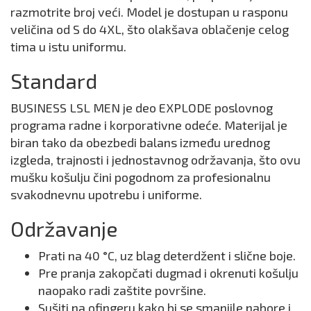
razmotrite broj veći. Model je dostupan u rasponu
veličina od S do 4XL, što olakšava oblačenje celog
tima u istu uniformu.
Standard
BUSINESS LSL MEN je deo EXPLODE poslovnog
programa radne i korporativne odeće. Materijal je
biran tako da obezbedi balans između urednog
izgleda, trajnosti i jednostavnog održavanja, što ovu
mušku košulju čini pogodnom za profesionalnu
svakodnevnu upotrebu i uniforme.
Održavanje
Prati na 40 °C, uz blag deterdžent i slične boje.
Pre pranja zakopčati dugmad i okrenuti košulju
naopako radi zaštite površine.
Sušiti na ofingeru kako bi se smanjile nabore i