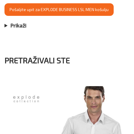
Pošaljite upit za EXPLODE BUSINESS LSL MEN košulju
Prikaži
PRETRAŽIVALI STE