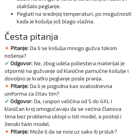
olakšalo peglanje.
Peglati na srednjoj temperaturi, po mogućnosti
kada je košulja još blago vlažna.
Česta pitanja
✦
Pitanje:
Da li se košulja mnogo gužva tokom
nošenja?
✔
Odgovor:
Ne, zbog udela poliestera materijal je
otporniji na gužvanje od klasične pamučne košulje i
dovoljno je kratko peglanje posle pranja.
✦
Pitanje:
Da li je pogodna kao svakodnevna
uniforma za čitav tim?
✔
Odgovor:
Da, raspon veličina od S do 4XL i
klasičan kroj omogućavaju da se većina članova
tima bez problema uklopi u isti model, a postoji i
ženski twin model.
✦
Pitanje:
Može li da se nosi uz sako ili prsluk?