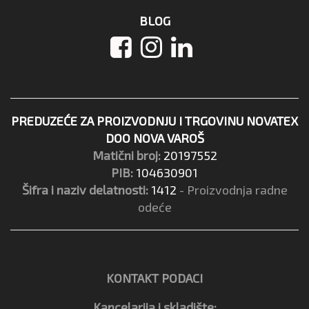
BLOG
PREDUZEĆE ZA PROIZVODNJU I TRGOVINU NOVATEX
DOO NOVA VAROŠ
Matični broj:
20197552
PIB:
104630901
Šifra i naziv delatnosti:
1412
- Proizvodnja radne
odeće
KONTAKT PODACI
Kancelarija i skladište: