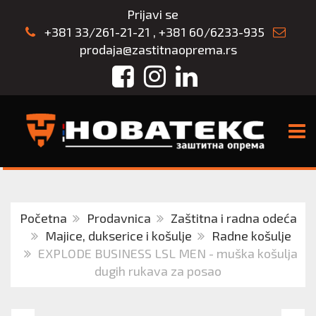
Prijavi se
+381 33/261-21-21
,
+381 60/6233-935
prodaja@zastitnaoprema.rs
Facebook
Instagram
LinkedIn
TOGG
Početna
Prodavnica
Zaštitna i radna odeća
Majice, dukserice i košulje
Radne košulje
EXPLODE BUSINESS LSL MEN - muška košulja
dugih rukava za posao