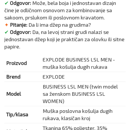
✔
Odgovor:
Može, bela boja i jednostavan dizajn
čine je odličnom osnovom za kombinovanje sa
sakoom, prslukom ili poslovnom kravatom.
✦
Pitanje:
Da li ima džep na grudima?
✔
Odgovor:
Da, na levoj strani grudi nalazi se
jednostavan džep koji je praktičan za olovku ili sitne
papire.
EXPLODE BUSINESS LSL MEN -
Proizvod
muška košulja dugih rukava
Brend
EXPLODE
BUSINESS LSL MEN (twin model
Model
sa ženskom BUSINESS LSL
WOMEN)
Muška poslovna košulja dugih
Tip/klasa
rukava, klasičan kroj
Tkanina 65% poliester, 35%