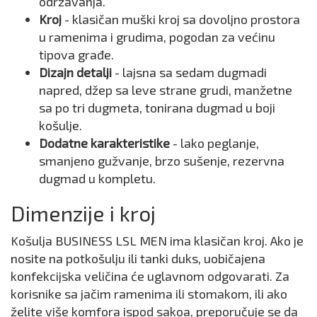
održavanja.
Kroj
- klasičan muški kroj sa dovoljno prostora
u ramenima i grudima, pogodan za većinu
tipova građe.
Dizajn detalji
- lajsna sa sedam dugmadi
napred, džep sa leve strane grudi, manžetne
sa po tri dugmeta, tonirana dugmad u boji
košulje.
Dodatne karakteristike
- lako peglanje,
smanjeno gužvanje, brzo sušenje, rezervna
dugmad u kompletu.
Dimenzije i kroj
Košulja BUSINESS LSL MEN ima klasičan kroj. Ako je
nosite na potkošulju ili tanki duks, uobičajena
konfekcijska veličina će uglavnom odgovarati. Za
korisnike sa jačim ramenima ili stomakom, ili ako
želite više komfora ispod sakoa, preporučuje se da