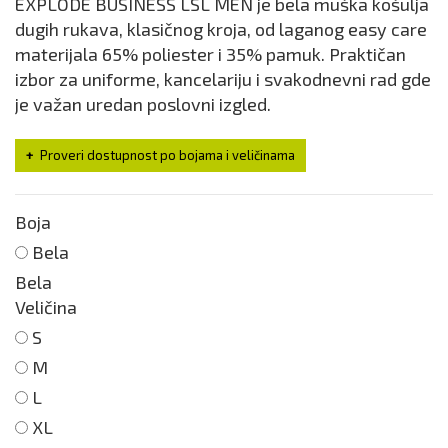
EXPLODE BUSINESS LSL MEN je bela muška košulja
dugih rukava, klasičnog kroja, od laganog easy care
materijala 65% poliester i 35% pamuk. Praktičan
izbor za uniforme, kancelariju i svakodnevni rad gde
je važan uredan poslovni izgled.
Proveri dostupnost po bojama i veličinama
Boja
Bela
Bela
Veličina
S
M
L
XL