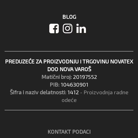
BLOG
PREDUZEĆE ZA PROIZVODNJU I TRGOVINU NOVATEX
DOO NOVA VAROŠ
Matični broj:
20197552
PIB:
104630901
Šifra i naziv delatnosti:
1412
- Proizvodnja radne
odeće
KONTAKT PODACI