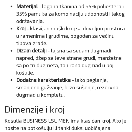
Materijal
- lagana tkanina od 65% poliestera i
35% pamuka za kombinaciju udobnosti i lakog
održavanja.
Kroj
- klasičan muški kroj sa dovoljno prostora
u ramenima i grudima, pogodan za većinu
tipova građe.
Dizajn detalji
- lajsna sa sedam dugmadi
napred, džep sa leve strane grudi, manžetne
sa po tri dugmeta, tonirana dugmad u boji
košulje.
Dodatne karakteristike
- lako peglanje,
smanjeno gužvanje, brzo sušenje, rezervna
dugmad u kompletu.
Dimenzije i kroj
Košulja BUSINESS LSL MEN ima klasičan kroj. Ako je
nosite na potkošulju ili tanki duks, uobičajena