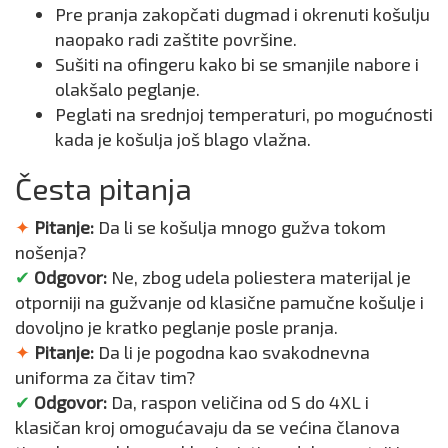
Pre pranja zakopčati dugmad i okrenuti košulju
naopako radi zaštite površine.
Sušiti na ofingeru kako bi se smanjile nabore i
olakšalo peglanje.
Peglati na srednjoj temperaturi, po mogućnosti
kada je košulja još blago vlažna.
Česta pitanja
✦
Pitanje:
Da li se košulja mnogo gužva tokom
nošenja?
✔
Odgovor:
Ne, zbog udela poliestera materijal je
otporniji na gužvanje od klasične pamučne košulje i
dovoljno je kratko peglanje posle pranja.
✦
Pitanje:
Da li je pogodna kao svakodnevna
uniforma za čitav tim?
✔
Odgovor:
Da, raspon veličina od S do 4XL i
klasičan kroj omogućavaju da se većina članova