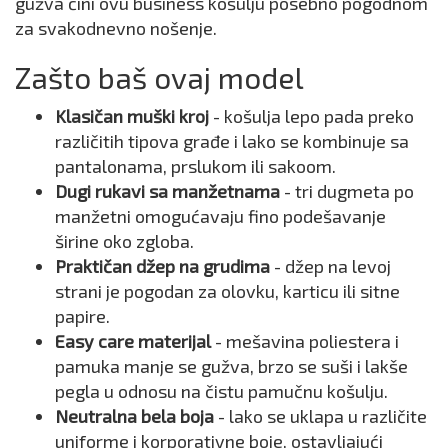
gužva čini ovu business košulju posebno pogodnom
za svakodnevno nošenje.
Zašto baš ovaj model
Klasičan muški kroj
- košulja lepo pada preko
različitih tipova građe i lako se kombinuje sa
pantalonama, prslukom ili sakoom.
Dugi rukavi sa manžetnama
- tri dugmeta po
manžetni omogućavaju fino podešavanje
širine oko zgloba.
Praktičan džep na grudima
- džep na levoj
strani je pogodan za olovku, karticu ili sitne
papire.
Easy care materijal
- mešavina poliestera i
pamuka manje se gužva, brzo se suši i lakše
pegla u odnosu na čistu pamučnu košulju.
Neutralna bela boja
- lako se uklapa u različite
uniforme i korporativne boje, ostavljajući