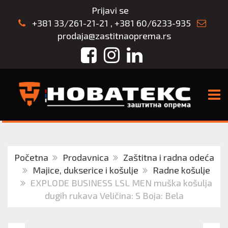
Prijavi se
+381 33/261-21-21
,
+381 60/6233-935
prodaja@zastitnaoprema.rs
Facebook
Instagram
LinkedIn
TOGG
Početna
Prodavnica
Zaštitna i radna odeća
Majice, dukserice i košulje
Radne košulje
EXPLODE BUSINESS LSL MEN muška košulja
dugih rukava Veličina: S Boja: Bela