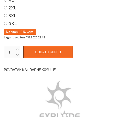
2XL
3XL
4XL
Na stanju:
114 kom.
Lager osvežen: 7.8.2026 22:42
POVRATAK NA:
RADNE KOŠULJE