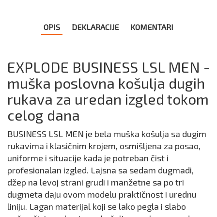
OPIS
DEKLARACIJE
KOMENTARI
EXPLODE BUSINESS LSL MEN -
muška poslovna košulja dugih
rukava za uredan izgled tokom
celog dana
BUSINESS LSL MEN je bela muška košulja sa dugim
rukavima i klasičnim krojem, osmišljena za posao,
uniforme i situacije kada je potreban čist i
profesionalan izgled. Lajsna sa sedam dugmadi,
džep na levoj strani grudi i manžetne sa po tri
dugmeta daju ovom modelu praktičnost i urednu
liniju. Lagan materijal koji se lako pegla i slabo