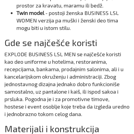
prostor za kravatu, maramu ili bedž.
Twin model
- postoji ženska BUSINESS LSL
WOMEN verzija pa muški i ženski deo tima
mogu biti u istom stilu.
Gde se najčešće koristi
EXPLODE BUSINESS LSL MEN se najčešće koristi
kao deo uniforme u hotelima, restoranima,
recepcijama, bankama, prodajnim salonima, ali i u
kancelarijskom okruženju i administraciji. Zbog
jednostavnog dizajna jednako dobro funkcioniše
samostalno, uz pantalone i kaiš, ili ispod sakoa i
prsluka. Pogodna je i za promotivne timove,
hostese i event osoblje koje treba da izgleda uredno
i jednobrazno tokom celog dana.
Materijali i konstrukcija