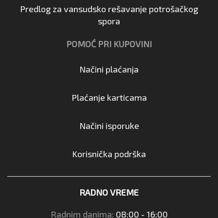
Predlog za vansudsko rešavanje potrošačkog
spora
POMOĆ PRI KUPOVINI
Načini plaćanja
Plaćanje karticama
Načini isporuke
Korisnička podrška
RADNO VREME
Radnim danima:
08:00 - 16:00