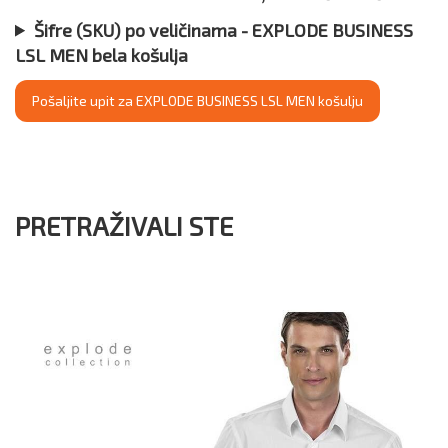
Šifre (SKU) po veličinama - EXPLODE BUSINESS
LSL MEN bela košulja
Pošaljite upit za EXPLODE BUSINESS LSL MEN košulju
PRETRAŽIVALI STE