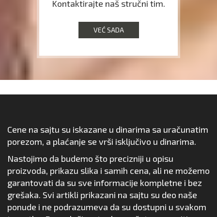
Kontaktirajte naš stručni tim.
VEĆ SADA
Cene na sajtu su iskazane u dinarima sa uračunatim
porezom, a plaćanje se vrši isključivo u dinarima.
Nastojimo da budemo što precizniji u opisu
proizvoda, prikazu slika i samih cena, ali ne možemo
garantovati da su sve informacije kompletne i bez
grešaka. Svi artikli prikazani na sajtu su deo naše
ponude i ne podrazumeva da su dostupni u svakom