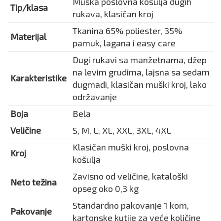
Muška poslovna košulja dugih
Tip/klasa
rukava, klasičan kroj
Tkanina 65% poliester, 35%
Materijal
pamuk, lagana i easy care
Dugi rukavi sa manžetnama, džep
na levim grudima, lajsna sa sedam
Karakteristike
dugmadi, klasičan muški kroj, lako
održavanje
Boja
Bela
Veličine
S, M, L, XL, XXL, 3XL, 4XL
Klasičan muški kroj, poslovna
Kroj
košulja
Zavisno od veličine, kataloški
Neto težina
opseg oko 0,3 kg
Standardno pakovanje 1 kom,
Pakovanje
kartonske kutije za veće količine