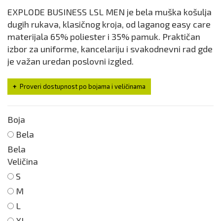
EXPLODE BUSINESS LSL MEN je bela muška košulja
dugih rukava, klasičnog kroja, od laganog easy care
materijala 65% poliester i 35% pamuk. Praktičan
izbor za uniforme, kancelariju i svakodnevni rad gde
je važan uredan poslovni izgled.
Proveri dostupnost po bojama i veličinama
Boja
Bela
Bela
Veličina
S
M
L
XL