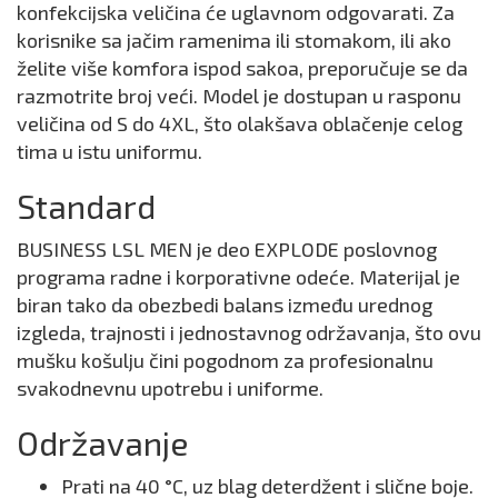
konfekcijska veličina će uglavnom odgovarati. Za
korisnike sa jačim ramenima ili stomakom, ili ako
želite više komfora ispod sakoa, preporučuje se da
razmotrite broj veći. Model je dostupan u rasponu
veličina od S do 4XL, što olakšava oblačenje celog
tima u istu uniformu.
Standard
BUSINESS LSL MEN je deo EXPLODE poslovnog
programa radne i korporativne odeće. Materijal je
biran tako da obezbedi balans između urednog
izgleda, trajnosti i jednostavnog održavanja, što ovu
mušku košulju čini pogodnom za profesionalnu
svakodnevnu upotrebu i uniforme.
Održavanje
Prati na 40 °C, uz blag deterdžent i slične boje.