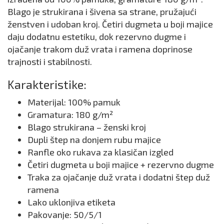
Blago je strukirana i šivena sa strane, pružajući
ženstven i udoban kroj. Četiri dugmeta u boji majice
daju dodatnu estetiku, dok rezervno dugme i
ojačanje trakom duž vrata i ramena doprinose
trajnosti i stabilnosti.
Karakteristike:
Materijal: 100% pamuk
Gramatura: 180 g/m²
Blago strukirana – ženski kroj
Dupli štep na donjem rubu majice
Ranfle oko rukava za klasičan izgled
Četiri dugmeta u boji majice + rezervno dugme
Traka za ojačanje duž vrata i dodatni štep duž
ramena
Lako uklonjiva etiketa
Pakovanje: 50/5/1