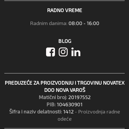
RADNO VREME
Radnim danima:
08:00 - 16:00
BLOG
PREDUZEĆE ZA PROIZVODNJU I TRGOVINU NOVATEX
DOO NOVA VAROŠ
Matični broj:
20197552
PIB:
104630901
Šifra i naziv delatnosti:
1412
- Proizvodnja radne
odeće