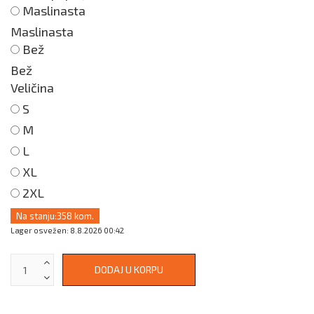
Maslinasta
Maslinasta
Bež
Bež
Veličina
S
M
L
XL
2XL
Na stanju:
358 kom.
Lager osvežen: 8.8.2026 00:42