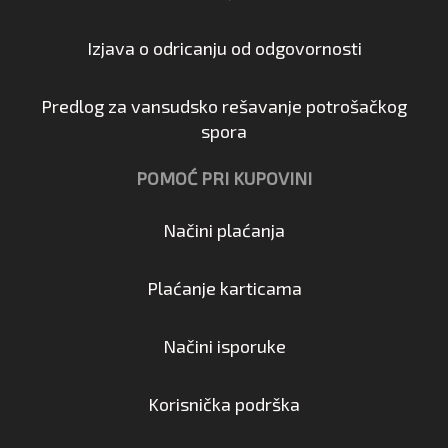
Izjava o odricanju od odgovornosti
Predlog za vansudsko rešavanje potrošačkog
spora
POMOĆ PRI KUPOVINI
Načini plaćanja
Plaćanje karticama
Načini isporuke
Korisnička podrška