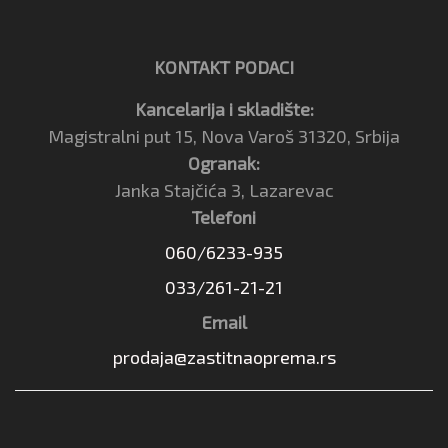
KONTAKT PODACI
Kancelarija i skladište:
Magistralni put 15, Nova Varoš 31320, Srbija
Ogranak:
Janka Stajčića 3, Lazarevac
Telefoni
060/6233-935
033/261-21-21
Email
prodaja@zastitnaoprema.rs