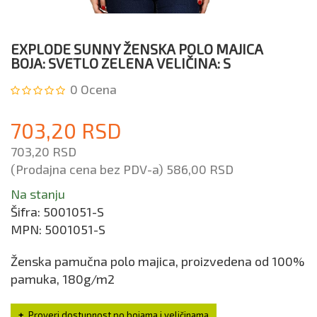
EXPLODE SUNNY ŽENSKA POLO MAJICA
BOJA: SVETLO ZELENA VELIČINA: S
0
Ocena
703,20 RSD
703,20 RSD
(Prodajna cena bez PDV-a)
586,00 RSD
Na stanju
Šifra:
5001051-S
MPN:
5001051-S
Ženska pamučna polo majica, proizvedena od 100%
pamuka, 180g/m2
Proveri dostupnost po bojama i veličinama