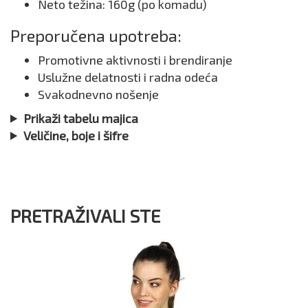
Neto težina: 160g (po komadu)
Preporučena upotreba:
Promotivne aktivnosti i brendiranje
Uslužne delatnosti i radna odeća
Svakodnevno nošenje
Prikaži tabelu majica
Veličine, boje i šifre
PRETRAŽIVALI STE