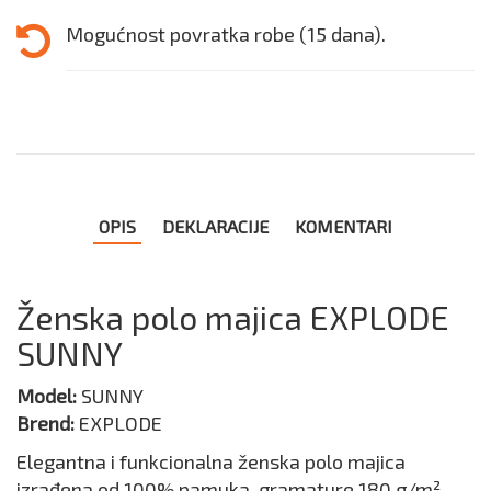
Mogućnost povratka robe (15 dana).
OPIS
DEKLARACIJE
KOMENTARI
Ženska polo majica EXPLODE
SUNNY
Model:
SUNNY
Brend:
EXPLODE
Elegantna i funkcionalna ženska polo majica
izrađena od 100% pamuka, gramature 180 g/m².