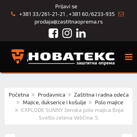
Prijavi se
+381 33/261-21-21
,
+381 60/6233-935
prodaja@zastitnaoprema.rs
Facebook
Instagram
LinkedIn
TOGG
Početna
Prodavnica
Zaštitna i radna odeća
Majice, dukserice i košulje
Polo majice
EXPLODE SUNNY ženska polo majica Boja:
Svetlo zelena Veličina: S