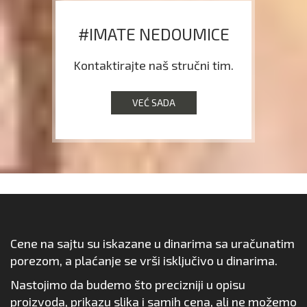
#IMATE NEDOUMICE
Kontaktirajte naš stručni tim.
VEĆ SADA
Cene na sajtu su iskazane u dinarima sa uračunatim
porezom, a plaćanje se vrši isključivo u dinarima.
Nastojimo da budemo što precizniji u opisu
proizvoda, prikazu slika i samih cena, ali ne možemo