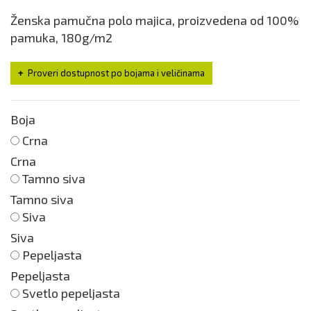
Ženska pamučna polo majica, proizvedena od 100%
pamuka, 180g/m2
Proveri dostupnost po bojama i veličinama
Boja
Crna
Crna
Tamno siva
Tamno siva
Siva
Siva
Pepeljasta
Pepeljasta
Svetlo pepeljasta