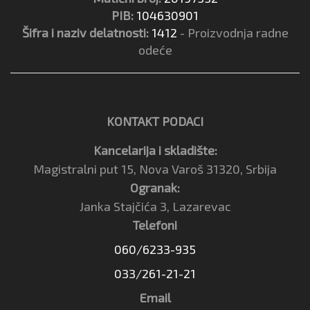
PIB:
104630901
Šifra i naziv delatnosti:
1412
- Proizvodnja radne
odeće
KONTAKT PODACI
Kancelarija i skladište:
Magistralni put 15, Nova Varoš 31320, Srbija
Ogranak:
Janka Stajčića 3, Lazarevac
Telefoni
060/6233-935
033/261-21-21
Email