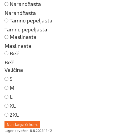
Narandžasta
Narandžasta
Tamno pepeljasta
Tamno pepeljasta
Maslinasta
Maslinasta
Bež
Bež
Veličina
S
M
L
XL
2XL
Na stanju:
75 kom.
Lager osvežen: 8.8.2026 16:42