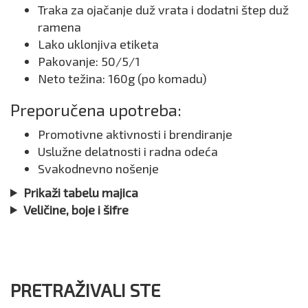
Traka za ojačanje duž vrata i dodatni štep duž
ramena
Lako uklonjiva etiketa
Pakovanje: 50/5/1
Neto težina: 160g (po komadu)
Preporučena upotreba:
Promotivne aktivnosti i brendiranje
Uslužne delatnosti i radna odeća
Svakodnevno nošenje
Prikaži tabelu majica
Veličine, boje i šifre
PRETRAŽIVALI STE