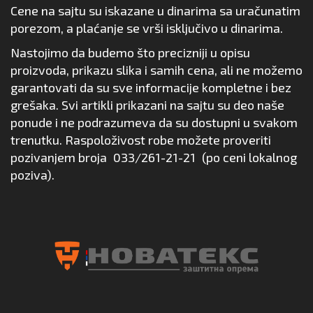
Cene na sajtu su iskazane u dinarima sa uračunatim
porezom, a plaćanje se vrši isključivo u dinarima.
Nastojimo da budemo što precizniji u opisu
proizvoda, prikazu slika i samih cena, ali ne možemo
garantovati da su sve informacije kompletne i bez
grešaka. Svi artikli prikazani na sajtu su deo naše
ponude i ne podrazumeva da su dostupni u svakom
trenutku. Raspoloživost robe možete proveriti
pozivanjem broja
033/261-21-21
(po ceni lokalnog
poziva).