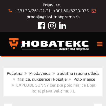
Prijavi se
+381 33/261-21-21
,
+381 60/6233-935
prodaja@zastitnaoprema.rs
Facebook
Instagram
LinkedIn
TOGG
Početna
Prodavnica
Zaštitna i radna odeća
Majice, dukserice i košulje
Polo majice
EXPLODE SUNNY ženska polo majica Boja:
Rojal plava Veličina: XL