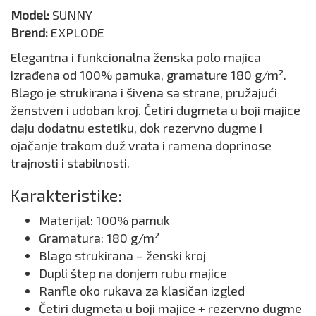
Model:
SUNNY
Brend:
EXPLODE
Elegantna i funkcionalna ženska polo majica
izrađena od 100% pamuka, gramature 180 g/m².
Blago je strukirana i šivena sa strane, pružajući
ženstven i udoban kroj. Četiri dugmeta u boji majice
daju dodatnu estetiku, dok rezervno dugme i
ojačanje trakom duž vrata i ramena doprinose
trajnosti i stabilnosti.
Karakteristike:
Materijal: 100% pamuk
Gramatura: 180 g/m²
Blago strukirana – ženski kroj
Dupli štep na donjem rubu majice
Ranfle oko rukava za klasičan izgled
Četiri dugmeta u boji majice + rezervno dugme