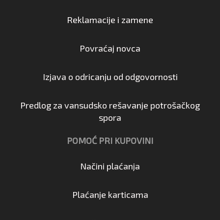
Reklamacije i zamene
Povraćaj novca
Izjava o odricanju od odgovornosti
Predlog za vansudsko rešavanje potrošačkog
spora
POMOĆ PRI KUPOVINI
Načini plaćanja
Plaćanje karticama