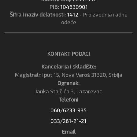
PIB:
104630901
Šifra i naziv delatnosti:
1412
- Proizvodnja radne
odeće
KONTAKT PODACI
Kancelarija i skladište:
Magistralni put 15, Nova Varoš 31320, Srbija
Ogranak:
Janka Stajčića 3, Lazarevac
Telefoni
060/6233-935
033/261-21-21
Email