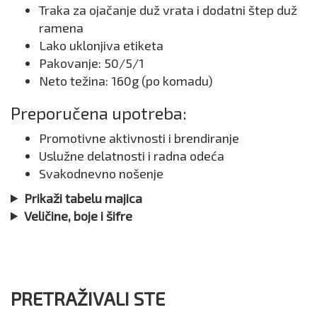
Traka za ojačanje duž vrata i dodatni štep duž
ramena
Lako uklonjiva etiketa
Pakovanje: 50/5/1
Neto težina: 160g (po komadu)
Preporučena upotreba:
Promotivne aktivnosti i brendiranje
Uslužne delatnosti i radna odeća
Svakodnevno nošenje
Prikaži tabelu majica
Veličine, boje i šifre
PRETRAŽIVALI STE