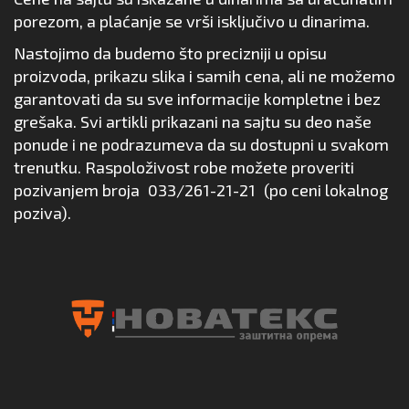
porezom, a plaćanje se vrši isključivo u dinarima.
Nastojimo da budemo što precizniji u opisu
proizvoda, prikazu slika i samih cena, ali ne možemo
garantovati da su sve informacije kompletne i bez
grešaka. Svi artikli prikazani na sajtu su deo naše
ponude i ne podrazumeva da su dostupni u svakom
trenutku. Raspoloživost robe možete proveriti
pozivanjem broja
033/261-21-21
(po ceni lokalnog
poziva).