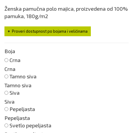
Ženska pamučna polo majica, proizvedena od 100%
pamuka, 180g/m2
Proveri dostupnost po bojama i veličinama
Boja
Crna
Crna
Tamno siva
Tamno siva
Siva
Siva
Pepeljasta
Pepeljasta
Svetlo pepeljasta