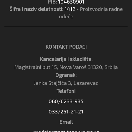
PIB:
104630901
Šifra i naziv delatnosti:
1412
- Proizvodnja radne
odeće
KONTAKT PODACI
Kancelarija i skladište:
Magistralni put 15, Nova Varoš 31320, Srbija
Ogranak:
Janka Stajčića 3, Lazarevac
Telefoni
060/6233-935
033/261-21-21
Email
prodaja@zastitnaoprema.rs