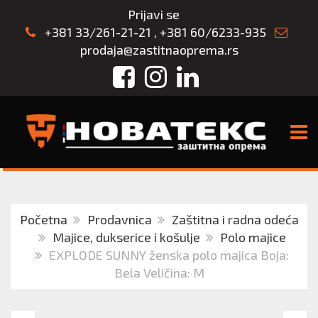
Prijavi se
+381 33/261-21-21
,
+381 60/6233-935
prodaja@zastitnaoprema.rs
Facebook
Instagram
LinkedIn
TOGG
Početna
Prodavnica
Zaštitna i radna odeća
Majice, dukserice i košulje
Polo majice
EXPLODE SUNNY ženska polo majica Boja:
Bela Veličina: M