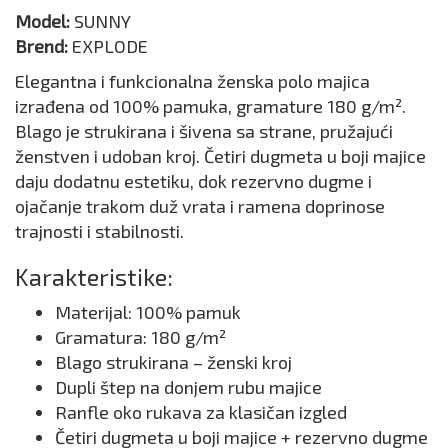
Model:
SUNNY
Brend:
EXPLODE
Elegantna i funkcionalna ženska polo majica
izrađena od 100% pamuka, gramature 180 g/m².
Blago je strukirana i šivena sa strane, pružajući
ženstven i udoban kroj. Četiri dugmeta u boji majice
daju dodatnu estetiku, dok rezervno dugme i
ojačanje trakom duž vrata i ramena doprinose
trajnosti i stabilnosti.
Karakteristike:
Materijal: 100% pamuk
Gramatura: 180 g/m²
Blago strukirana – ženski kroj
Dupli štep na donjem rubu majice
Ranfle oko rukava za klasičan izgled
Četiri dugmeta u boji majice + rezervno dugme