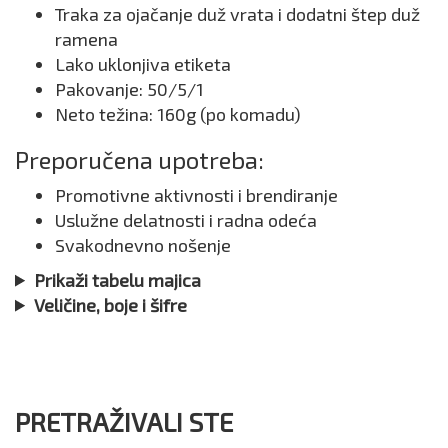
Traka za ojačanje duž vrata i dodatni štep duž
ramena
Lako uklonjiva etiketa
Pakovanje: 50/5/1
Neto težina: 160g (po komadu)
Preporučena upotreba:
Promotivne aktivnosti i brendiranje
Uslužne delatnosti i radna odeća
Svakodnevno nošenje
Prikaži tabelu majica
Veličine, boje i šifre
PRETRAŽIVALI STE