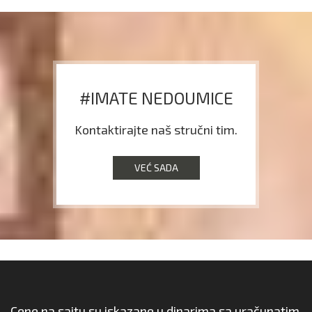
#IMATE NEDOUMICE
Kontaktirajte naš stručni tim.
VEĆ SADA
Cene na sajtu su iskazane u dinarima sa uračunatim