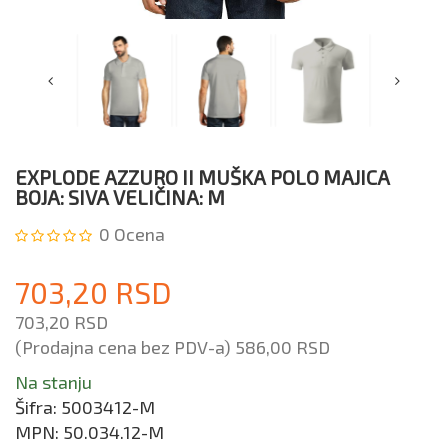
EXPLODE AZZURO II MUŠKA POLO MAJICA
BOJA: SIVA VELIČINA: M
0
Ocena
703,20 RSD
703,20 RSD
(Prodajna cena bez PDV-a)
586,00 RSD
Na stanju
Šifra:
5003412-M
MPN:
50.034.12-M