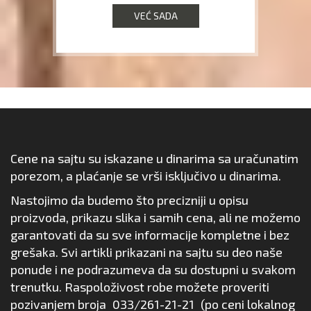
VEĆ SADA
Cene na sajtu su iskazane u dinarima sa uračunatim
porezom, a plaćanje se vrši isključivo u dinarima.
Nastojimo da budemo što precizniji u opisu
proizvoda, prikazu slika i samih cena, ali ne možemo
garantovati da su sve informacije kompletne i bez
grešaka. Svi artikli prikazani na sajtu su deo naše
ponude i ne podrazumeva da su dostupni u svakom
trenutku. Raspoloživost robe možete proveriti
pozivanjem broja
033/261-21-21
(po ceni lokalnog