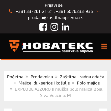
Prijavi se
+381 33/261-21-21
,
+381 60/6233-935
prodaja@zastitnaoprema.rs
Facebook
Instagram
LinkedIn
TOGG
Početna
Prodavnica
Zaštitna i radna odeća
Majice, dukserice i košulje
Polo majice
EXPLODE AZZURO II muška polo majica Boja:
Siva Veličina: M