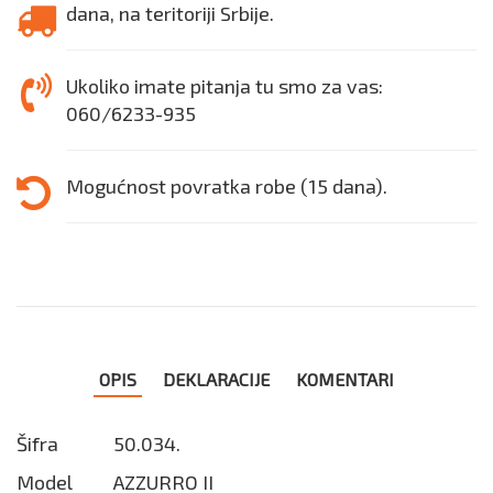
dana, na teritoriji Srbije.
Ukoliko imate pitanja tu smo za vas:
060/6233-935
Mogućnost povratka robe (15 dana).
OPIS
DEKLARACIJE
KOMENTARI
Šifra
50.034.
Model
AZZURRO II