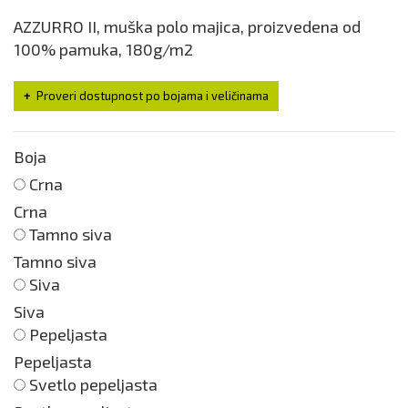
AZZURRO II, muška polo majica, proizvedena od
100% pamuka, 180g/m2
Proveri dostupnost po bojama i veličinama
Boja
Crna
Crna
Tamno siva
Tamno siva
Siva
Siva
Pepeljasta
Pepeljasta
Svetlo pepeljasta