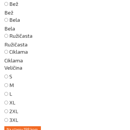
Bež
Bež
Bela
Bela
Ružičasta
Ružičasta
Ciklama
Ciklama
Veličina
S
M
L
XL
2XL
3XL
Na stanju:
198 kom.