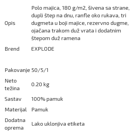
Polo majica, 180 g/m2, šivena sa strane,
dupli štep na dnu, ranfle oko rukava, tri
Opis
dugmeta u boji majice, rezervno dugme,
ojačana trakom duž vrata i dodatnim
štepom duž ramena
Brend
EXPLODE
Pakovanje
50/5/1
Neto
0.20 kg
težina
Sastav
100% pamuk
Materijal
Pamuk
Dodatna
Lako uklonjiva etiketa
oprema