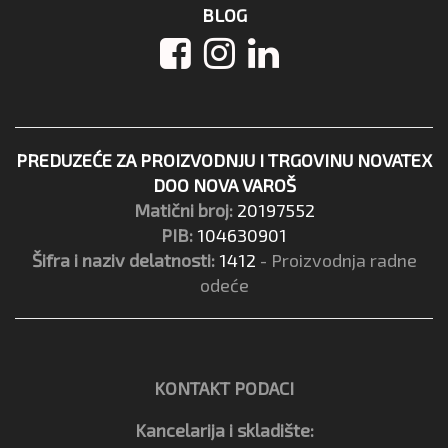
BLOG
PREDUZEĆE ZA PROIZVODNJU I TRGOVINU NOVATEX
DOO NOVA VAROŠ
Matični broj:
20197552
PIB:
104630901
Šifra i naziv delatnosti:
1412
- Proizvodnja radne
odeće
KONTAKT PODACI
Kancelarija i skladište: