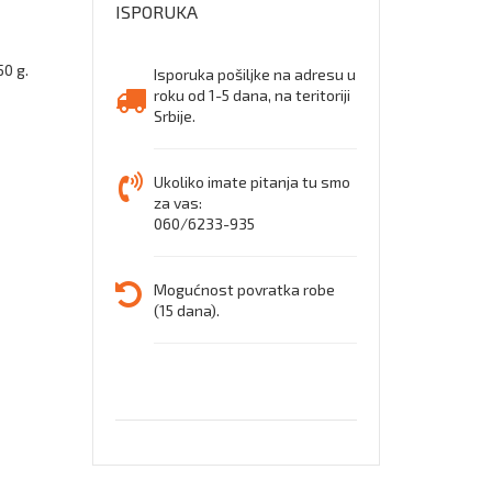
ISPORUKA
50 g.
Isporuka pošiljke na adresu u
roku od 1-5 dana, na teritoriji
Srbije.
Ukoliko imate pitanja tu smo
za vas:
060/6233-935
Mogućnost povratka robe
(15 dana).