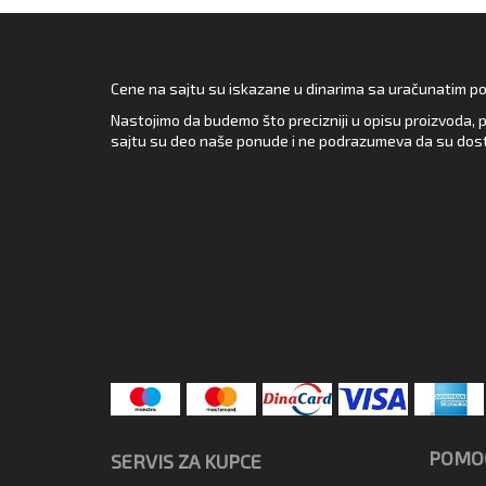
Cene na sajtu su iskazane u dinarima sa uračunatim pore
Nastojimo da budemo što precizniji u opisu proizvoda, p
sajtu su deo naše ponude i ne podrazumeva da su dost
POMOĆ
SERVIS ZA KUPCE