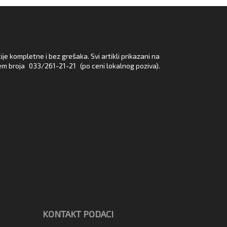
e kompletne i bez grešaka. Svi artikli prikazani na
em broja
033/261-21-21
(po ceni lokalnog poziva).
KONTAKT PODACI