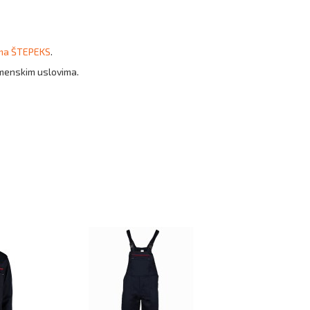
ama ŠTEPEKS
.
remenskim uslovima.