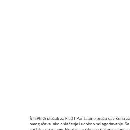
ŠTEPEKS uložak za PILOT Pantalone pruža savršenu zaš
omogućava lako oblačenje i udobno prilagođavanje. Sa k
zaštitu i prianjanje. Idealan su izbor za nošenje ispod 