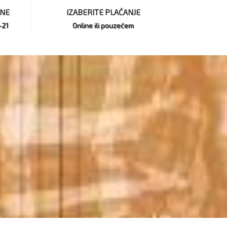
INE
IZABERITE PLAĆANJE
-21
Online ili pouzećem