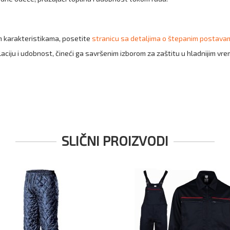
m karakteristikama, posetite
stranicu sa detaljima o štepanim postav
laciju i udobnost, čineći ga savršenim izborom za zaštitu u hladnijim v
SLIČNI PROIZVODI