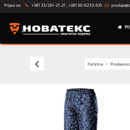
Prijavi se
+381 33/261-21-21
,
+381 60/6233-935
prodaja@z
PO
Mantil
Početna
Prodavnic
kecelja