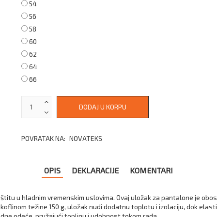
54
56
58
60
62
64
66
POVRATAK NA:
NOVATEKS
OPIS
DEKLARACIJE
KOMENTARI
titu u hladnim vremenskim uslovima. Ovaj uložak za pantalone je obos
oflinom težine 150 g, uložak nudi dodatnu toplotu i izolaciju, dok elas
radne odeće, pružajući toplinu i udobnost tokom rada.