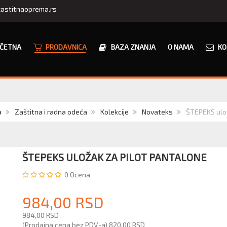
astitnaoprema.rs
ČETNA
PRODAVNICA
BAZA ZNANJA
O NAMA
KO
a
Zaštitna i radna odeća
Kolekcije
Novateks
ŠTEPEKS ulo
ŠTEPEKS ULOŽAK ZA PILOT PANTALONE
0
Ocena
984,00 RSD
984,00 RSD
(Prodajna cena bez PDV-a)
820,00 RSD