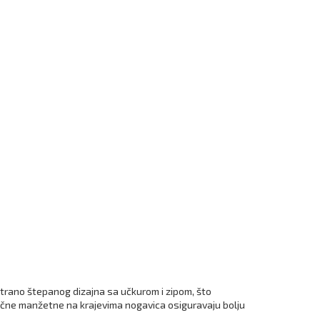
trano štepanog dizajna sa učkurom i zipom, što
tične manžetne na krajevima nogavica osiguravaju bolju