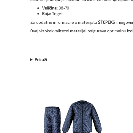
Veličine:
36-70
Boja:
Teget
Za dodatne informacije o materijalu
ŠTEPEKS
i njegovi
Ovaj visokokvalitetni materijal osigurava optimalnu izo
Prikaži