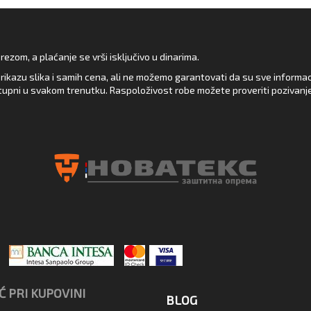
zom, a plaćanje se vrši isključivo u dinarima.
rikazu slika i samih cena, ali ne možemo garantovati da su sve informacij
upni u svakom trenutku. Raspoloživost robe možete proveriti pozivanj
 PRI KUPOVINI
BLOG