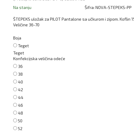
Na stanju
Šifra:
NOVA-STEPEKS-PP
ŠTEPEKS uložak za PILOT Pantalone sa učkurom i zipom. Koflin 1
Veličine 36-70
Boja
Teget
Teget
Konfekcijska veličina odeće
36
38
40
42
44
46
48
50
52