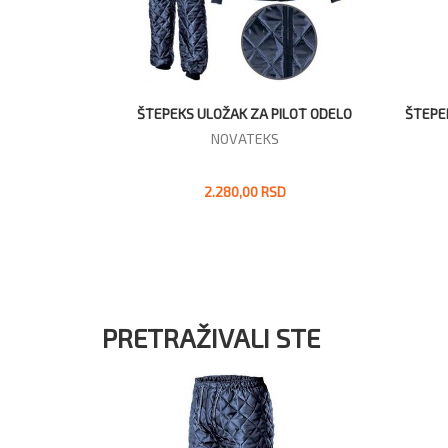
ILOT ODELO
ŠTEPEKS ULOŽAK ZA PILOT PANTALONE
NOV
NOVATEKS
D
984,00 RSD
PRETRAŽIVALI STE