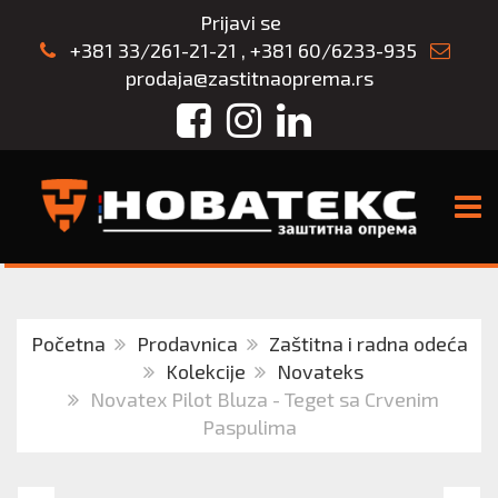
Prijavi se
+381 33/261-21-21
,
+381 60/6233-935
prodaja@zastitnaoprema.rs
Facebook
Instagram
LinkedIn
TOGG
Početna
Prodavnica
Zaštitna i radna odeća
Kolekcije
Novateks
Novatex Pilot Bluza - Teget sa Crvenim
Paspulima