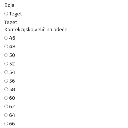
Boja
Teget
Teget
Konfekcijska veličina odeće
46
48
50
52
54
56
58
60
62
64
66