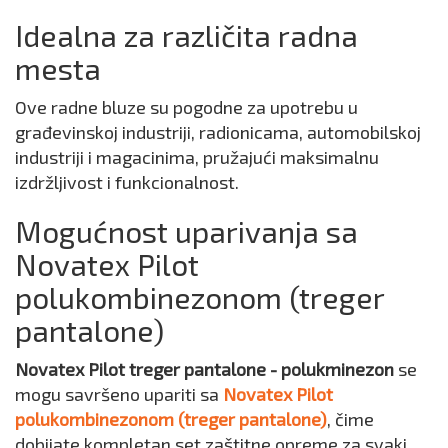
Idealna za različita radna
mesta
Ove radne bluze su pogodne za upotrebu u
građevinskoj industriji, radionicama, automobilskoj
industriji i magacinima, pružajući maksimalnu
izdržljivost i funkcionalnost.
Mogućnost uparivanja sa
Novatex Pilot
polukombinezonom (treger
pantalone)
Novatex Pilot treger pantalone - polukminezon
se
mogu savršeno upariti sa
Novatex Pilot
polukombinezonom (treger pantalone)
, čime
dobijate kompletan set zaštitne opreme za svaki