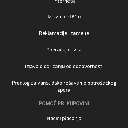
interneta
Izjava o PDV-u
Reklamacije i zamene
Povraćaj novca
Izjava o odricanju od odgovornosti
Predlog za vansudsko rešavanje potrošačkog
spora
POMOĆ PRI KUPOVINI
Načini plaćanja