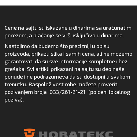
Cene na sajtu su iskazane u dinarima sa uračunatim
porezom, a plaćanje se vrši isključivo u dinarima.
Nastojimo da budemo što precizniji u opisu
proizvoda, prikazu slika i samih cena, ali ne možemo
garantovati da su sve informacije kompletne i bez
grešaka. Svi artikli prikazani na sajtu su deo naše
ponude i ne podrazumeva da su dostupni u svakom
trenutku. Raspoloživost robe možete proveriti
pozivanjem broja
033/261-21-21
(po ceni lokalnog
poziva).