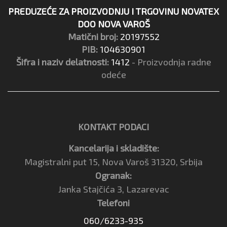
PREDUZEĆE ZA PROIZVODNJU I TRGOVINU NOVATEX
DOO NOVA VAROŠ
Matični broj:
20197552
PIB:
104630901
Šifra i naziv delatnosti:
1412
- Proizvodnja radne
odeće
KONTAKT PODACI
Kancelarija i skladište:
Magistralni put 15, Nova Varoš 31320, Srbija
Ogranak:
Janka Stajčića 3, Lazarevac
Telefoni
060/6233-935