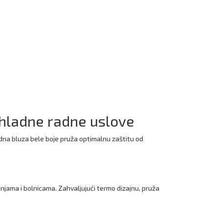
 hladne radne uslove
dna bluza bele boje pruža optimalnu zaštitu od
njama i bolnicama. Zahvaljujući termo dizajnu, pruža