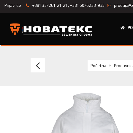
Prijavi se
+381 33/261-21-21
,
+381 60/6233-935
prodaja@z
PO
ISKRA
Početna
Prodavnic
pamučni
polukombinezon