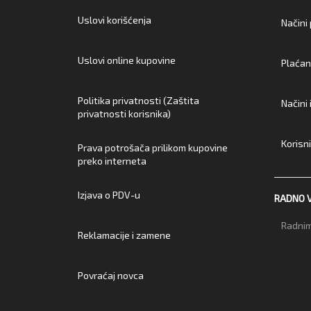
Uslovi korišćenja
Načini
Uslovi online kupovine
Plaćan
Politika privatnosti (Zaštita
Načini
privatnosti korisnika)
Korisn
Prava potrošača prilikom kupovine
preko interneta
Izjava o PDV-u
RADNO 
Radnim
Reklamacije i zamene
Povraćaj novca