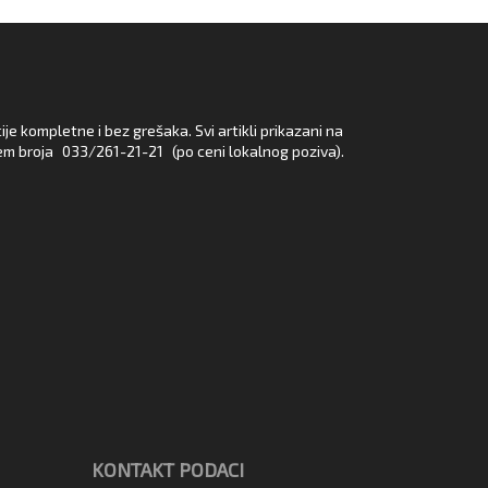
e kompletne i bez grešaka. Svi artikli prikazani na
em broja
033/261-21-21
(po ceni lokalnog poziva).
KONTAKT PODACI