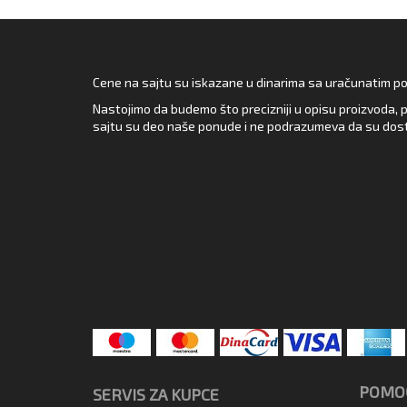
Cene na sajtu su iskazane u dinarima sa uračunatim pore
Nastojimo da budemo što precizniji u opisu proizvoda, p
sajtu su deo naše ponude i ne podrazumeva da su dost
POMOĆ
SERVIS ZA KUPCE