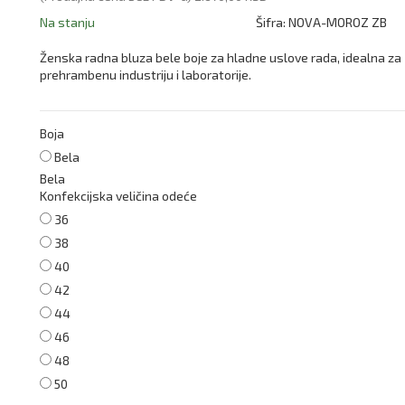
Na stanju
Šifra:
NOVA-MOROZ ZB
Ženska radna bluza bele boje za hladne uslove rada, idealna za
prehrambenu industriju i laboratorije.
Boja
Bela
Bela
Konfekcijska veličina odeće
36
38
40
42
44
46
48
50