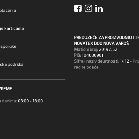
 plaćanja
je karticama
PREDUZEĆE ZA PROIZVODNJU I T
NOVATEX DOO NOVA VAROŠ
 isporuke
Matični broj:
20197552
PIB:
104630901
Šifra i naziv delatnosti:
1412
- Pr
ička podrška
radne odeće
VREME
 danima:
08:00 - 16:00