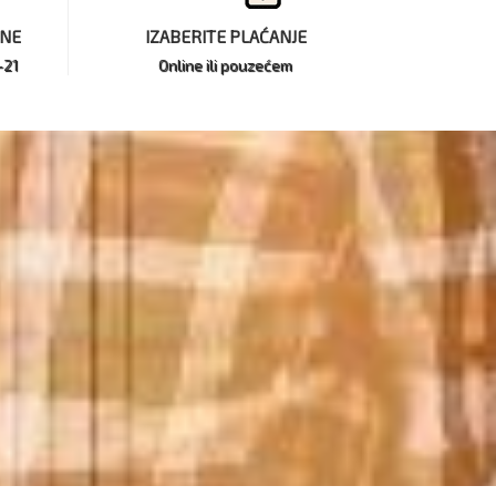
INE
IZABERITE PLAĆANJE
-21
Online ili pouzećem