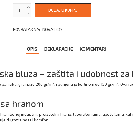
POVRATAK NA:
NOVATEKS
OPIS
DEKLARACIJE
KOMENTARI
a bluza – zaštita i udobnost za
 pamuka, gramaže 200 gr/m², i punjena je koflinom od 150 gr/m². Ova ra
ad sa hranom
rambenoj industriji, proizvodnji hrane, laboratorijama, apotekama, kuhi
uje dugotrajnost i komfor.