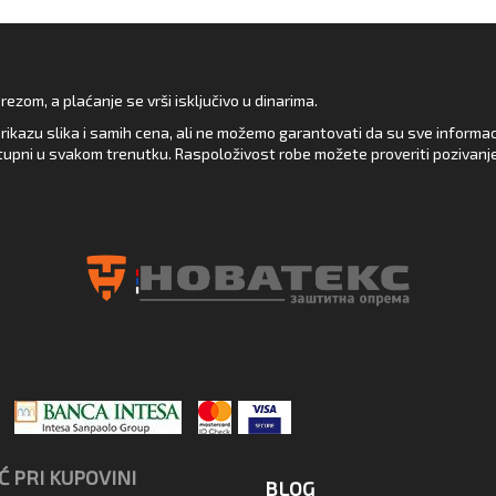
zom, a plaćanje se vrši isključivo u dinarima.
rikazu slika i samih cena, ali ne možemo garantovati da su sve informacij
upni u svakom trenutku. Raspoloživost robe možete proveriti pozivanj
 PRI KUPOVINI
BLOG