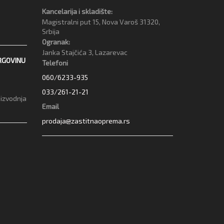
Kancelarija i skladište:
Magistralni put 15, Nova Varoš 31320,
Srbija
Ogranak:
Janka Stajčića 3, Lazarevac
RGOVINU
Telefoni
060/6233-935
033/261-21-21
oizvodnja
Email
prodaja@zastitnaoprema.rs