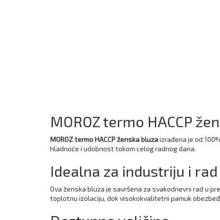
MOROZ termo HACCP žensk
MOROZ termo HACCP ženska bluza
izrađena je od 100%
hladnoće i udobnost tokom celog radnog dana.
Idealna za industriju i r
Ova ženska bluza je savršena za svakodnevni rad u preh
toplotnu izolaciju, dok visokokvalitetni pamuk obezbeđ