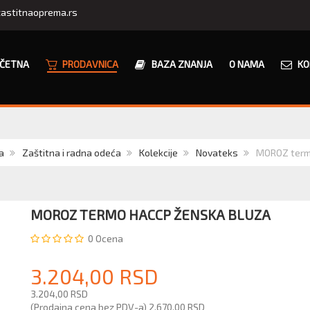
astitnaoprema.rs
ČETNA
PRODAVNICA
BAZA ZNANJA
O NAMA
KO
a
Zaštitna i radna odeća
Kolekcije
Novateks
MOROZ term
MOROZ TERMO HACCP ŽENSKA BLUZA
0
Ocena
3.204,00 RSD
3.204,00 RSD
(Prodajna cena bez PDV-a)
2.670,00 RSD