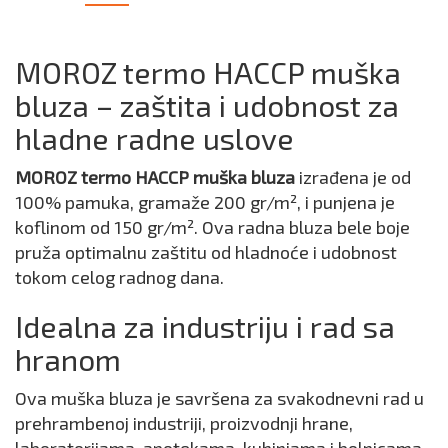
MOROZ termo HACCP muška
bluza – zaštita i udobnost za
hladne radne uslove
MOROZ termo HACCP muška bluza
izrađena je od
100% pamuka, gramaže 200 gr/m², i punjena je
koflinom od 150 gr/m². Ova radna bluza bele boje
pruža optimalnu zaštitu od hladnoće i udobnost
tokom celog radnog dana.
Idealna za industriju i rad sa
hranom
Ova muška bluza je savršena za svakodnevni rad u
prehrambenoj industriji, proizvodnji hrane,
laboratorijama, apotekama, kuhinjama i bolnicama.