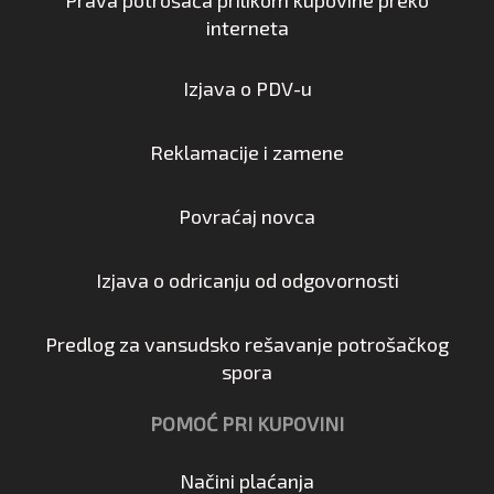
interneta
Izjava o PDV-u
Reklamacije i zamene
Povraćaj novca
Izjava o odricanju od odgovornosti
Predlog za vansudsko rešavanje potrošačkog
spora
POMOĆ PRI KUPOVINI
Načini plaćanja