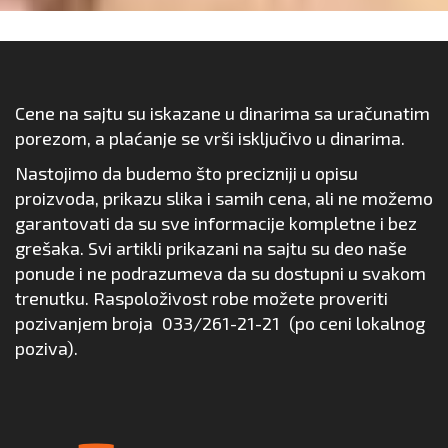
Cene na sajtu su iskazane u dinarima sa uračunatim
porezom, a plaćanje se vrši isključivo u dinarima.
Nastojimo da budemo što precizniji u opisu
proizvoda, prikazu slika i samih cena, ali ne možemo
garantovati da su sve informacije kompletne i bez
grešaka. Svi artikli prikazani na sajtu su deo naše
ponude i ne podrazumeva da su dostupni u svakom
trenutku. Raspoloživost robe možete proveriti
pozivanjem broja
033/261-21-21
(po ceni lokalnog
poziva).