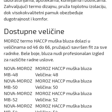
Zahvaljujući termo dizajnu, pruža toplotnu izolaciju,
dok visokokvalitetni pamuk obezbeđuje
dugotrajnost i komfor.
Dostupne veličine
MOROZ termo HACCP muška bluza dolazi u
veličinama od 46 do 66, pružajući savršen fit za sve
radnike. Bele boje, bluza nudi profesionalan izgled
za različite radne uslove.
NOVA-MOROZ
MOROZ HACCP muška bluza
MB-48
Veličina: 48
NOVA-MOROZ
MOROZ HACCP muška bluza
MB-50
Veličina: 50
NOVA-MOROZ
MOROZ HACCP muška bluza
MB-52
Veličina: 52
NOVA-MOROZ
MOROZ HACCP muška bluza
MB-54
Veličina: 54