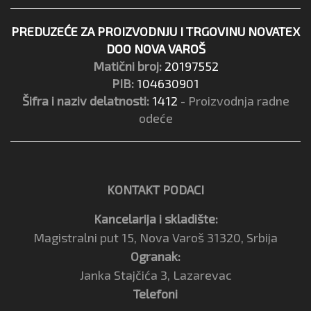
PREDUZEĆE ZA PROIZVODNJU I TRGOVINU NOVATEX
DOO NOVA VAROŠ
Matični broj:
20197552
PIB:
104630901
Šifra i naziv delatnosti:
1412
- Proizvodnja radne
odeće
KONTAKT PODACI
Kancelarija i skladište:
Magistralni put 15, Nova Varoš 31320, Srbija
Ogranak:
Janka Stajčića 3, Lazarevac
Telefoni