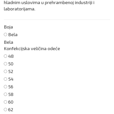
hladnim uslovima u prehrambenoj industriji i
laboratorijama.
Boja
Bela
Bela
Konfekcijska veličina odeće
48
50
52
54
56
58
60
62