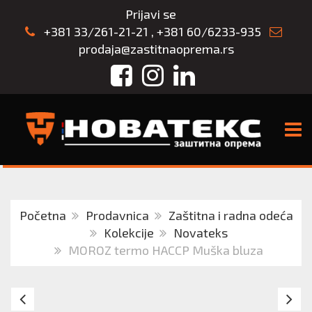
Prijavi se
+381 33/261-21-21
,
+381 60/6233-935
prodaja@zastitnaoprema.rs
Facebook
Instagram
LinkedIn
TOGG
Početna
Prodavnica
Zaštitna i radna odeća
Kolekcije
Novateks
MOROZ termo HACCP Muška bluza
MOROZ
Hi