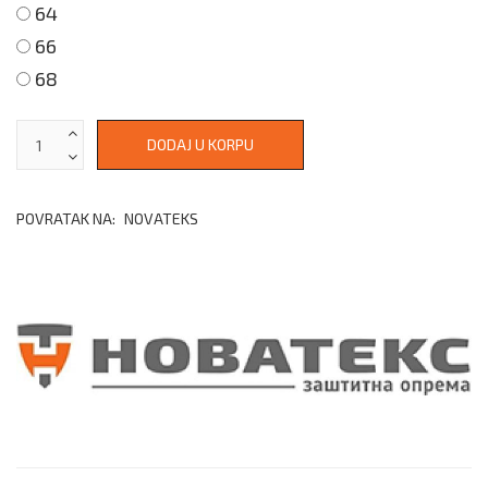
64
66
68
POVRATAK NA:
NOVATEKS