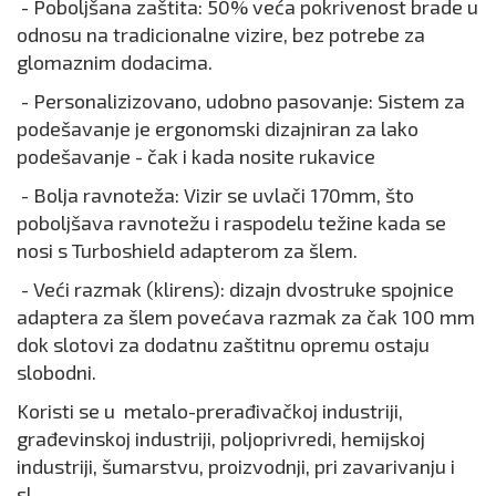
- Poboljšana zaštita: 50% veća pokrivenost brade u
odnosu na tradicionalne vizire, bez potrebe za
glomaznim dodacima.
- Personalizizovano, udobno pasovanje: Sistem za
podešavanje je ergonomski dizajniran za lako
podešavanje - čak i kada nosite rukavice
- Bolja ravnoteža: Vizir se uvlači 170mm, što
poboljšava ravnotežu i raspodelu težine kada se
nosi s Turboshield adapterom za šlem.
- Veći razmak (klirens): dizajn dvostruke spojnice
adaptera za šlem povećava razmak za čak 100 mm
dok slotovi za dodatnu zaštitnu opremu ostaju
slobodni.
Koristi se u metalo-prerađivačkoj industriji,
građevinskoj industriji, poljoprivredi, hemijskoj
industriji, šumarstvu, proizvodnji, pri zavarivanju i
sl.