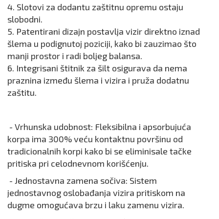
4. Slotovi za dodantu zaštitnu opremu ostaju
slobodni.
5. Patentirani dizajn postavlja vizir direktno iznad
šlema u podignutoj poziciji, kako bi zauzimao što
manji prostor i radi boljeg balansa.
6. Integrisani štitnik za šilt osigurava da nema
praznina između šlema i vizira i pruža dodatnu
zaštitu.
- Vrhunska udobnost: Fleksibilna i apsorbujuća
korpa ima 300% veću kontaktnu površinu od
tradicionalnih korpi kako bi se eliminisale tačke
pritiska pri celodnevnom korišćenju.
- Jednostavna zamena sočiva: Sistem
jednostavnog oslobađanja vizira pritiskom na
dugme omogućava brzu i laku zamenu vizira.