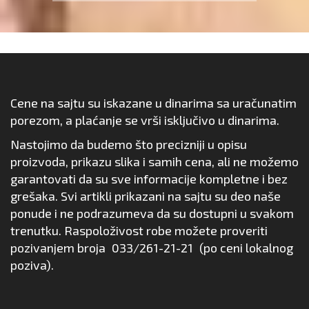
Cene na sajtu su iskazane u dinarima sa uračunatim
porezom, a plaćanje se vrši isključivo u dinarima.
Nastojimo da budemo što precizniji u opisu
proizvoda, prikazu slika i samih cena, ali ne možemo
garantovati da su sve informacije kompletne i bez
grešaka. Svi artikli prikazani na sajtu su deo naše
ponude i ne podrazumeva da su dostupni u svakom
trenutku. Raspoloživost robe možete proveriti
pozivanjem broja
033/261-21-21
(po ceni lokalnog
poziva).