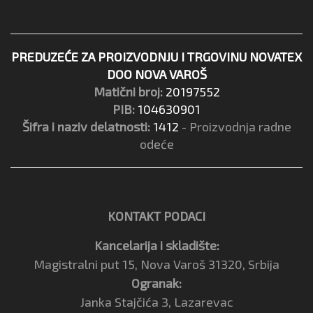
PREDUZEĆE ZA PROIZVODNJU I TRGOVINU NOVATEX
DOO NOVA VAROŠ
Matični broj:
20197552
PIB:
104630901
Šifra i naziv delatnosti:
1412
- Proizvodnja radne
odeće
KONTAKT PODACI
Kancelarija i skladište:
Magistralni put 15, Nova Varoš 31320, Srbija
Ogranak:
Janka Stajčića 3, Lazarevac