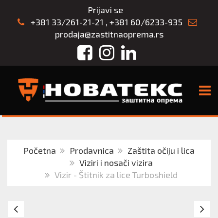
Prijavi se
+381 33/261-21-21
,
+381 60/6233-935
prodaja@zastitnaoprema.rs
Facebook
Instagram
LinkedIn
TOGG
Početna
Prodavnica
Zaštita očiju i lica
Viziri i nosači vizira
Vizir - Štitnik za lice Turboshield
NOSAČ
N