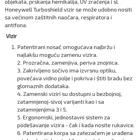
objekata, prskanja hemikalija, UV zračenja i sl.
Honeywell Turboshield vizir se može udobno nositi
sa većinom zaštitnih naočara, respiratora i
antifona.
Vizir
Patentirani nosač omogućava najbržu i
najlakšu moguću zamenu vizira.
2. Prozračna, zamenjiva, periva znojnica.
3. Zakrivljeno sočivo ima izvrsnu optiku,
povećava vidno polje i pokriva i štiti bradu bez
glomaznih dodataka.
4. Zamenski viziri su dostupni u bezbojnoj,
zatamnjenoj-sivoj varijanti kao i sa
zatamnjenjima 3 i 5.
5. Ergonomski, jednostavni sistem za
podešavanje vizira - čak i kada nosite rukavice.
6. Patentirana korpa sa zatezačem je urađena