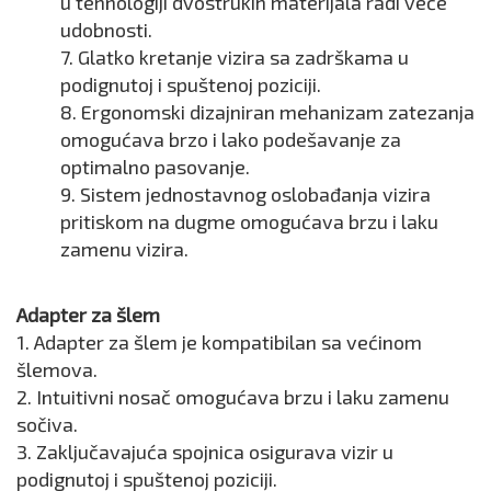
u tehnologiji dvostrukih materijala radi veće
udobnosti.
7. Glatko kretanje vizira sa zadrškama u
podignutoj i spuštenoj poziciji.
8. Ergonomski dizajniran mehanizam zatezanja
omogućava brzo i lako podešavanje za
optimalno pasovanje.
9. Sistem jednostavnog oslobađanja vizira
pritiskom na dugme omogućava brzu i laku
zamenu vizira.
Adapter za šlem
1. Adapter za šlem je kompatibilan sa većinom
šlemova.
2. Intuitivni nosač omogućava brzu i laku zamenu
sočiva.
3. Zaključavajuća spojnica osigurava vizir u
podignutoj i spuštenoj poziciji.