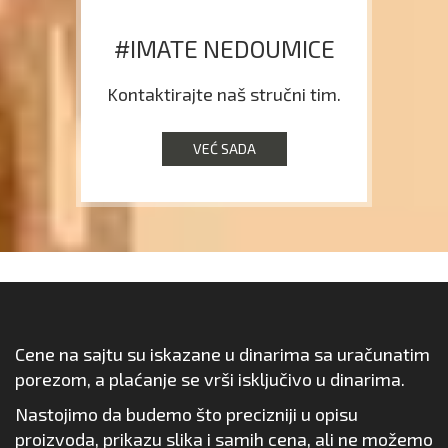
#IMATE NEDOUMICE
Kontaktirajte naš stručni tim.
VEĆ SADA
Cene na sajtu su iskazane u dinarima sa uračunatim
porezom, a plaćanje se vrši isključivo u dinarima.
Nastojimo da budemo što precizniji u opisu
proizvoda, prikazu slika i samih cena, ali ne možemo