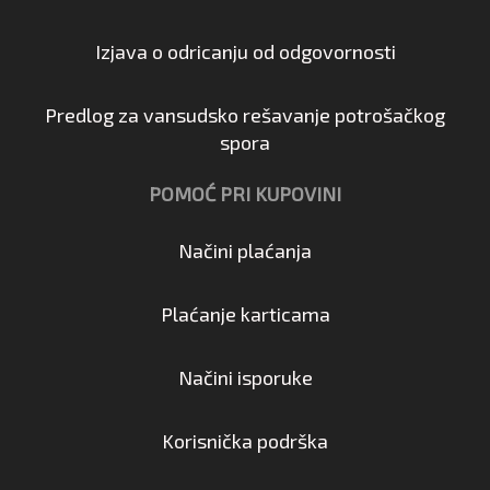
Izjava o odricanju od odgovornosti
Predlog za vansudsko rešavanje potrošačkog
spora
POMOĆ PRI KUPOVINI
Načini plaćanja
Plaćanje karticama
Načini isporuke
Korisnička podrška