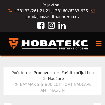
Prijavi se
+381 33/261-21-21
,
+381 60/6233-935
prodaja@zastitnaoprema.rs
Facebook
Instagram
LinkedIn
TOGG
Početna
Prodavnica
Zaštita očiju i lica
Naočare
BAYMAX S-S-800 COMFORT NAOČARE
ANTIMAGLIN