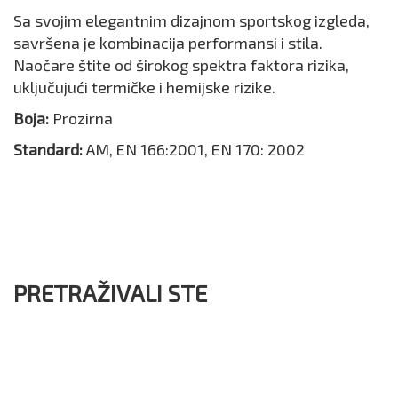
Sa svojim elegantnim dizajnom sportskog izgleda,
savršena je kombinacija performansi i stila.
Naočare štite od širokog spektra faktora rizika,
uključujući termičke i hemijske rizike.
Boja:
Prozirna
Standard:
AM, EN 166:2001, EN 170: 2002
PRETRAŽIVALI STE