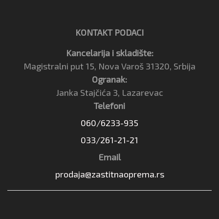
KONTAKT PODACI
Kancelarija i skladište:
Magistralni put 15, Nova Varoš 31320, Srbija
Ogranak:
Janka Stajčića 3, Lazarevac
Telefoni
060/6233-935
033/261-21-21
Email
prodaja@zastitnaoprema.rs