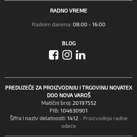
RADNO VREME
Radnim danima:
08:00 - 16:00
BLOG
PREDUZEĆE ZA PROIZVODNJU I TRGOVINU NOVATEX
DOO NOVA VAROŠ
Matični broj:
20197552
PIB:
104630901
Šifra i naziv delatnosti:
1412
- Proizvodnja radne
odeće