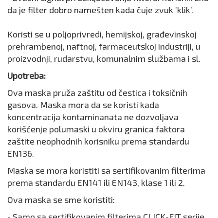
da je filter dobro namešten kada čuje zvuk ’klik’.
Koristi se u poljoprivredi, hemijskoj, građevinskoj
prehrambenoj, naftnoj, farmaceutskoj industriji, u
proizvodnji, rudarstvu, komunalnim službama i sl.
Upotreba:
Ova maska pruža zaštitu od čestica i toksičnih
gasova. Maska mora da se koristi kada
koncentracija kontaminanata ne dozvoljava
korišćenje polumaski u okviru granica faktora
zaštite neophodnih korisniku prema standardu
EN136.
Maska se mora koristiti sa sertifikovanim filterima
prema standardu EN141 ili EN143, klase 1 ili 2.
Ova maska se sme koristiti:
- Samo sa sertifikovanim filterima CLICK-FIT serije