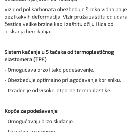
Vizir od polikarbonata obezbeđuje široko vidno polje
bez ikakvih deformacija. Vizir pruža zaštitu od udara
čestica velike brzine kao i zaštitu očiju i lica od
prskanja hemikalija.
Sistem kačenja u 5 tačaka od termoplastičnog
elastomera (TPE)
- Omogućava brzo i lako podešavanje.
- Obezbeđuje optimalno prilagođavanje korisniku.
- Izrađen je od visoko-otporne termoplastike.
Kopče za podešavanje
- Omogućavaju brzo skidanje.
- Izuzetno su otporne.