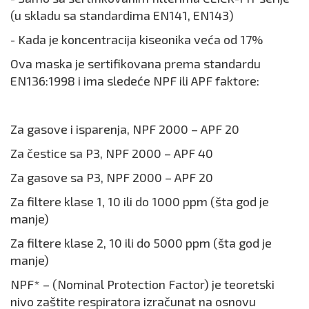
(u skladu sa standardima EN141, EN143)
- Kada je koncentracija kiseonika veća od 17%
Ova maska je sertifikovana prema standardu
EN136:1998 i ima sledeće NPF ili APF faktore:
Za gasove i isparenja, NPF 2000 – APF 20
Za čestice sa P3, NPF 2000 – APF 40
Za gasove sa P3, NPF 2000 – APF 20
Za filtere klase 1, 10 ili do 1000 ppm (šta god je
manje)
Za filtere klase 2, 10 ili do 5000 ppm (šta god je
manje)
NPF* – (Nominal Protection Factor) je teoretski
nivo zaštite respiratora izračunat na osnovu