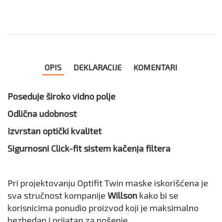
OPIS
DEKLARACIJE
KOMENTARI
Poseduje široko vidno polje
Odlična udobnost
Izvrstan optički kvalitet
Sigurnosni Click-fit sistem kačenja filtera
Pri projektovanju Optifit Twin
maske iskorišćena je
sva stručnost kompanije
Willson
kako bi se
korisnicima ponudio proizvod koji je maksimalno
bezbedan i prijatan za nošenje.