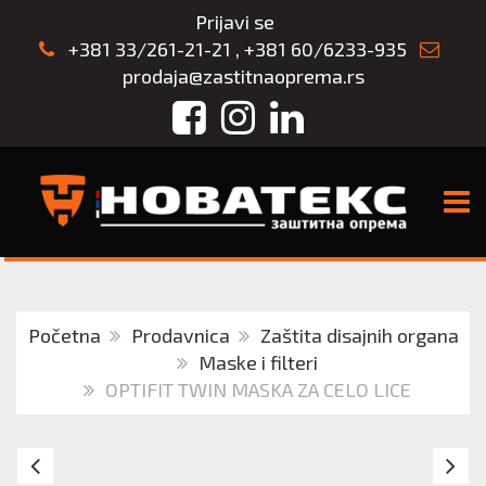
Prijavi se
+381 33/261-21-21
,
+381 60/6233-935
prodaja@zastitnaoprema.rs
Facebook
Instagram
LinkedIn
TOGG
Početna
Prodavnica
Zaštita disajnih organa
Maske i filteri
OPTIFIT TWIN MASKA ZA CELO LICE
3M
BD