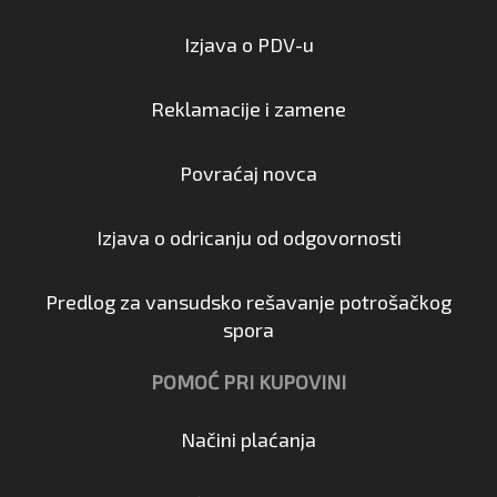
Izjava o PDV-u
Reklamacije i zamene
Povraćaj novca
Izjava o odricanju od odgovornosti
Predlog za vansudsko rešavanje potrošačkog
spora
POMOĆ PRI KUPOVINI
Načini plaćanja