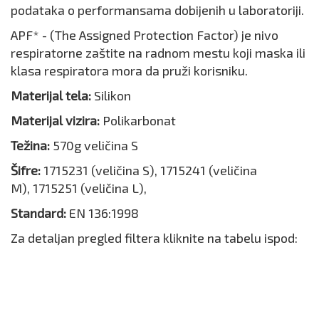
podataka o performansama dobijenih u laboratoriji.
APF* - (The Assigned Protection Factor) je nivo
respiratorne zaštite na radnom mestu koji maska ili
klasa respiratora mora da pruži korisniku.
Materijal tela:
Silikon
Materijal vizira:
Polikarbonat
Težina:
570g veličina S
Šifre:
1715231 (veličina S), 1715241 (veličina
M), 1715251 (veličina L),
Standard:
EN 136:1998
Za detaljan pregled filtera kliknite na tabelu ispod: