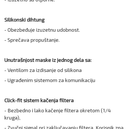
Silikonski dihtung
- Obezbeđuje izuzetnu udobnost.
- Sprečava propuštanje.
Unutrašnjost maske iz jednog dela sa:
- Ventilom za izdisanje od silikona
- Ugrađenim sistemom za komunikaciju
Click-fit sistem kačenja filtera
- Bezbedno i lako kačenje filtera okretom (1/4
kruga),
- Zvučni signal pri zaključavanju filtera. Korisnik zna