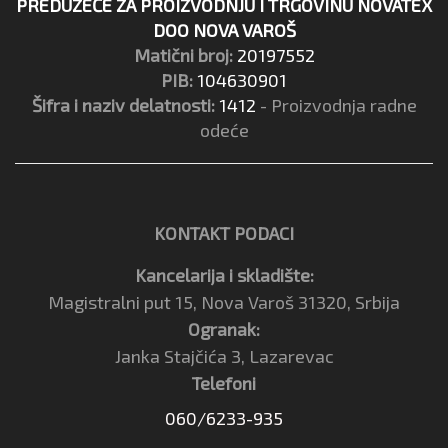
PREDUZEĆE ZA PROIZVODNJU I TRGOVINU NOVATEX
DOO NOVA VAROŠ
Matični broj:
20197552
PIB:
104630901
Šifra i naziv delatnosti:
1412
- Proizvodnja radne
odeće
KONTAKT PODACI
Kancelarija i skladište:
Magistralni put 15, Nova Varoš 31320, Srbija
Ogranak:
Janka Stajčića 3, Lazarevac
Telefoni
060/6233-935