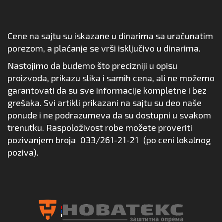
Cene na sajtu su iskazane u dinarima sa uračunatim
porezom, a plaćanje se vrši isključivo u dinarima.
Nastojimo da budemo što precizniji u opisu
proizvoda, prikazu slika i samih cena, ali ne možemo
garantovati da su sve informacije kompletne i bez
grešaka. Svi artikli prikazani na sajtu su deo naše
ponude i ne podrazumeva da su dostupni u svakom
trenutku. Raspoloživost robe možete proveriti
pozivanjem broja
033/261-21-21
(po ceni lokalnog
poziva).