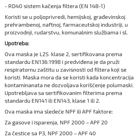
- RD40 sistem kačenja filtera (EN 148-1)
Koristi se u poljoprivredi, hemijskoj, građevinskoj
prehrambenoj, naftnoj, farmaceutskoj industriji, u
proizvodnji, rudarstvu, komunalnim službama i sl.
Upotreba:
Ova maska je LZS klase 2, sertifikovana prema
standardu EN136:1998 i predviđena je da pruži
respiratornu zaštitu u zavisnosti od filtera koji se
koristi. Maska mora da se koristi kada koncentracija
kontaminanata ne dozvoljava korišćenje polumaski.
Upotrebljava sa sertifikovanim filterima prema
standardu EN141 ili EN143, klase 1 ili 2.
Ova maska ima sledeće NPF ili APF faktore:
Za gasove i isparenja, NPF 2000 – APF 20
Za čestice sa P3, NPF 2000 – APF 40