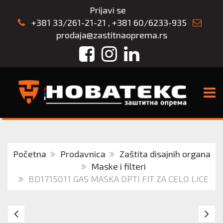
Prijavi se
+381 33/261-21-21
,
+381 60/6233-935
prodaja@zastitnaoprema.rs
Facebook
Instagram
LinkedIn
TOGG
Početna
Prodavnica
Zaštita disajnih organa
Maske i filteri
BD1715011 GAS MASKA OPTI FIT ZA CELO LICE
OPTIFIT
Pu