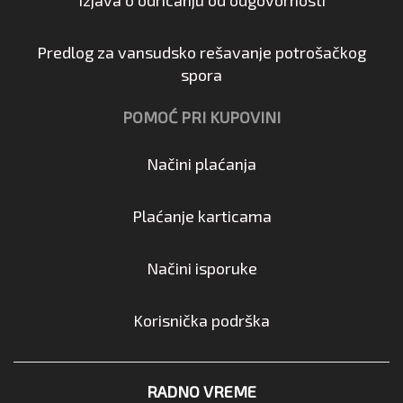
Predlog za vansudsko rešavanje potrošačkog
spora
POMOĆ PRI KUPOVINI
Načini plaćanja
Plaćanje karticama
Načini isporuke
Korisnička podrška
RADNO VREME