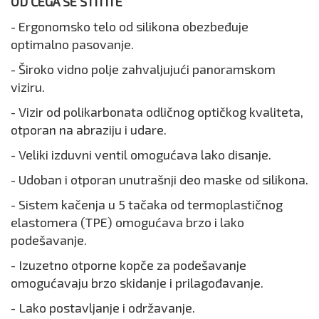
OD ČEGA SE ŠTITITE
- Ergonomsko telo od silikona obezbeđuje
optimalno pasovanje.
- Široko vidno polje zahvaljujući panoramskom
viziru.
- Vizir od polikarbonata odličnog optičkog kvaliteta,
otporan na abraziju i udare.
- Veliki izduvni ventil omogućava lako disanje.
- Udoban i otporan unutrašnji deo maske od silikona.
- Sistem kačenja u 5 tačaka od termoplastičnog
elastomera (TPE) omogućava brzo i lako
podešavanje.
- Izuzetno otporne kopče za podešavanje
omogućavaju brzo skidanje i prilagođavanje.
- Lako postavljanje i održavanje.