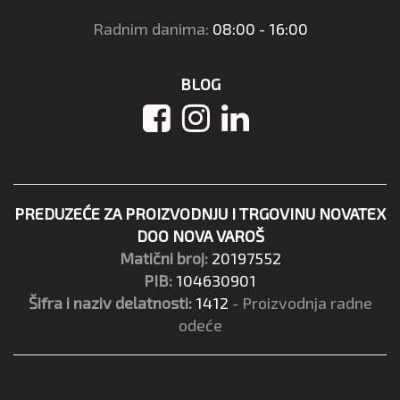
Radnim danima:
08:00 - 16:00
BLOG
PREDUZEĆE ZA PROIZVODNJU I TRGOVINU NOVATEX
DOO NOVA VAROŠ
Matični broj:
20197552
PIB:
104630901
Šifra i naziv delatnosti:
1412
- Proizvodnja radne
odeće