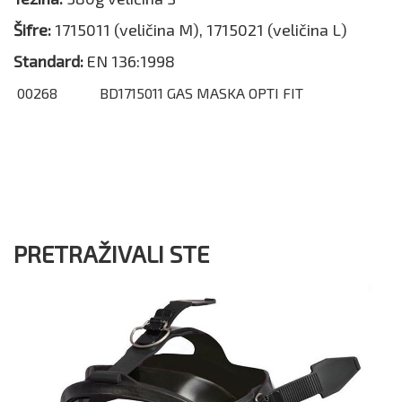
Šifre:
1715011 (veličina M), 1715021 (veličina L)
Standard:
EN 136:1998
00268
BD1715011 GAS MASKA OPTI FIT
PRETRAŽIVALI STE