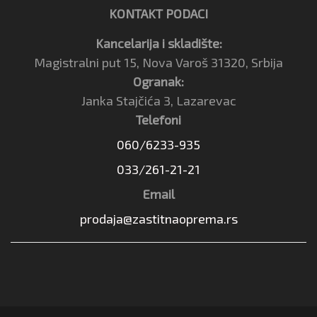
KONTAKT PODACI
Kancelarija i skladište:
Magistralni put 15, Nova Varoš 31320, Srbija
Ogranak:
Janka Stajčića 3, Lazarevac
Telefoni
060/6233-935
033/261-21-21
Email
prodaja@zastitnaoprema.rs