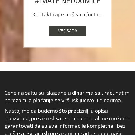
#IMATE NEDOUMICE
Kontaktirajte naš stručni tim.
VEĆ SADA
Cene na sajtu su iskazane u dinarima sa uračunatim
porezom, a plaćanje se vrši isključivo u dinarima.
Nastojimo da budemo što precizniji u opisu
proizvoda, prikazu slika i samih cena, ali ne možemo
garantovati da su sve informacije kompletne i bez
grešaka. Svi artikli prikazani na sajtu su deo naše