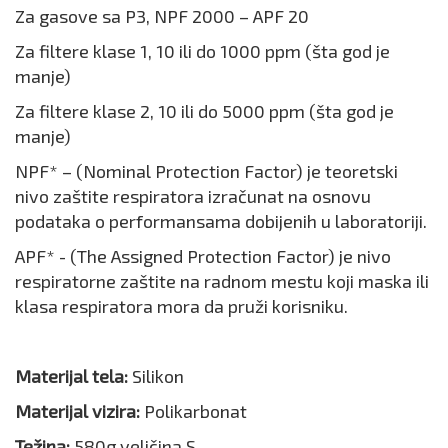
Za gasove sa P3, NPF 2000 – APF 20
Za filtere klase 1, 10 ili do 1000 ppm (šta god je
manje)
Za filtere klase 2, 10 ili do 5000 ppm (šta god je
manje)
NPF* – (Nominal Protection Factor) je teoretski
nivo zaštite respiratora izračunat na osnovu
podataka o performansama dobijenih u laboratoriji.
APF* - (The Assigned Protection Factor) je nivo
respiratorne zaštite na radnom mestu koji maska ili
klasa respiratora mora da pruži korisniku.
Materijal tela:
Silikon
Materijal vizira:
Polikarbonat
Težina:
580g veličina S