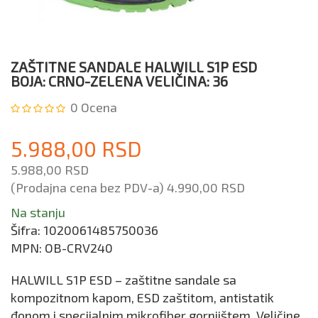
ZAŠTITNE SANDALE HALWILL S1P ESD
BOJA: CRNO-ZELENA VELIČINA: 36
0
Ocena
5.988,00 RSD
5.988,00 RSD
(Prodajna cena bez PDV-a)
4.990,00 RSD
Na stanju
Šifra:
1020061485750036
MPN:
OB-CRV240
HALWILL S1P ESD – zaštitne sandale sa
kompozitnom kapom, ESD zaštitom, antistatik
đonom i specijalnim mikrofiber gornjištem. Veličine