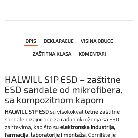
OPIS
DEKLARACIJE
VISINA OBUCE
ZAŠTITNA KLASA
KOMENTARI
HALWILL S1P ESD – zaštitne
ESD sandale od mikrofibera,
sa kompozitnom kapom
HALWILL S1P ESD
su visokokvalitetne zaštitne
sandale dizajnirane za radna okruženja sa ESD
zahtevima, kao što su
elektronska industrija,
farmacija, laboratorije i montaža
. Gornjište je