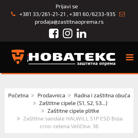
Prijavi se
+381 33/261-21-21
,
+381 60/6233-935
prodaja@zastitnaoprema.rs
Facebook
Instagram
LinkedIn
TOGG
Početna
Prodavnica
Radna i zaštitna obuća
Zaštitne cipele (S1, S2, S3...)
Zaštitne cipele plitke
Zaštitne sandale HALWILL S1P ESD Boja:
crno-zelena Veličina: 36