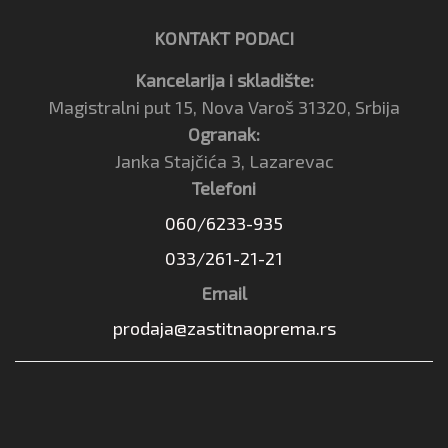
KONTAKT PODACI
Kancelarija i skladište:
Magistralni put 15, Nova Varoš 31320, Srbija
Ogranak:
Janka Stajčića 3, Lazarevac
Telefoni
060/6233-935
033/261-21-21
Email
prodaja@zastitnaoprema.rs