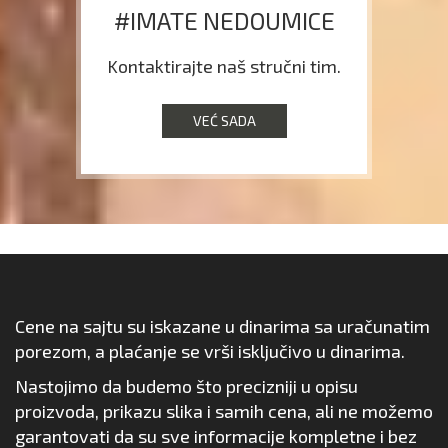
#IMATE NEDOUMICE
Kontaktirajte naš stručni tim.
VEĆ SADA
Cene na sajtu su iskazane u dinarima sa uračunatim
porezom, a plaćanje se vrši isključivo u dinarima.
Nastojimo da budemo što precizniji u opisu
proizvoda, prikazu slika i samih cena, ali ne možemo
garantovati da su sve informacije kompletne i bez