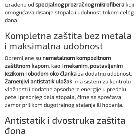
izrađeno od
specijalnog prozračnog mikrofibera
koji
omogućava disanje stopala i udobnost tokom celog
dana.
Kompletna zaštita bez metala
i maksimalna udobnost
Opremljene su
nemetalnom kompozitnom
zaštitnom kapom
, kao i
mekanim, postavljenim
jezikom i obodom oko članka
za dodatnu udobnost.
Zamenjivi antistatik uložak
ima sistem za kontrolu
vlažnosti i dodatne apsorbere energije u predelu
pete i prednjeg dela stopala, čime se sprečava
zamor prilikom dugotrajnog stajanja ili hodanja.
Antistatik i dvostruka zaštita
đona