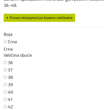
36–48.
Proveri dostupnost po bojama i veličinama
Boja
Crna
Crna
Veličina obuće
36
37
38
39
40
41
42