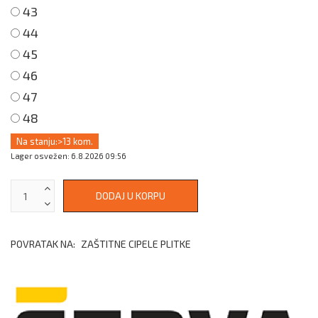
43
44
45
46
47
48
Na stanju:
>13 kom.
Lager osvežen: 6.8.2026 09:56
POVRATAK NA:
ZAŠTITNE CIPELE PLITKE