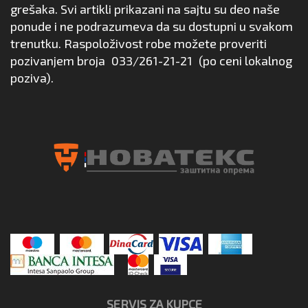
grešaka. Svi artikli prikazani na sajtu su deo naše
ponude i ne podrazumeva da su dostupni u svakom
trenutku. Raspoloživost robe možete proveriti
pozivanjem broja
033/261-21-21
(po ceni lokalnog
poziva).
SERVIS ZA KUPCE