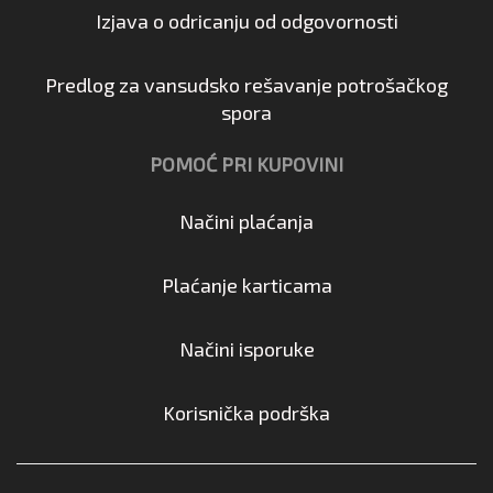
Izjava o odricanju od odgovornosti
Predlog za vansudsko rešavanje potrošačkog
spora
POMOĆ PRI KUPOVINI
Načini plaćanja
Plaćanje karticama
Načini isporuke
Korisnička podrška