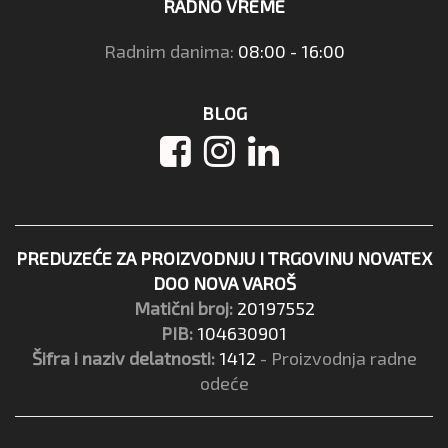
RADNO VREME
Radnim danima:
08:00 - 16:00
BLOG
PREDUZEĆE ZA PROIZVODNJU I TRGOVINU NOVATEX
DOO NOVA VAROŠ
Matični broj:
20197552
PIB:
104630901
Šifra i naziv delatnosti:
1412
- Proizvodnja radne
odeće