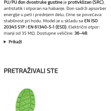
PU/PU đon dvostruke gustine
je
protivklizan (SRC)
,
antistatik i otporan na habanje. Đon sadrži apsorber
energije u peti i prednjem delu, čime se povećava
stabilnost pri hodu. Model je u skladu sa
EN ISO
20345 S1P
i
EN 61340-5-1 (ESD)
. Električni otpor:
manji od 35 MΩ. Dostupne veličine:
36–48
.
Prikaži
PRETRAŽIVALI STE