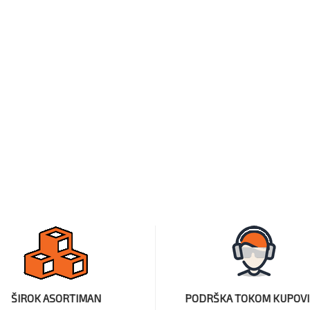
ŠIROK ASORTIMAN
PODRŠKA TOKOM KUPOV