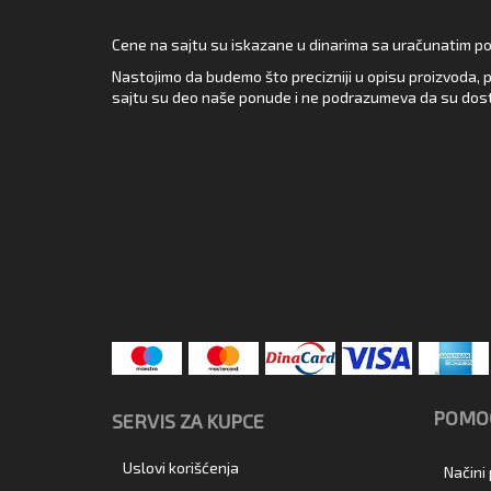
Cene na sajtu su iskazane u dinarima sa uračunatim pore
Nastojimo da budemo što precizniji u opisu proizvoda, p
sajtu su deo naše ponude i ne podrazumeva da su dost
POMOĆ
SERVIS ZA KUPCE
Uslovi korišćenja
Načini