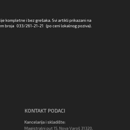
e kompletne i bez grešaka. Svi artikli prikazani na
em broja
033/261-21-21
(po ceni lokalnog poziva).
KONTAKT PODACI
Kancelarija i skladište:
Magistralni put 15, Nova Varoš 31320,