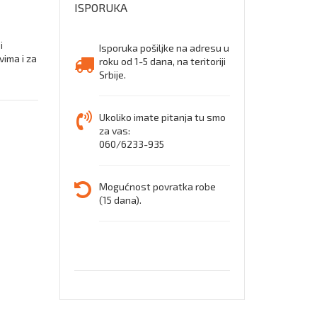
ISPORUKA
i
Isporuka pošiljke na adresu u
vima i za
roku od 1-5 dana, na teritoriji
Srbije.
Ukoliko imate pitanja tu smo
za vas:
060/6233-935
Mogućnost povratka robe
(15 dana).