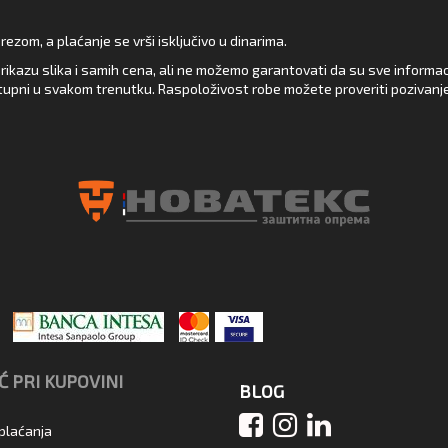
zom, a plaćanje se vrši isključivo u dinarima.
rikazu slika i samih cena, ali ne možemo garantovati da su sve informacij
upni u svakom trenutku. Raspoloživost robe možete proveriti pozivanj
 PRI KUPOVINI
BLOG
 plaćanja