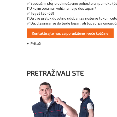
✅ Spoljašnji sloj je od mešavine poliestera i pamuka (6
❓ U kojim bojama i veličinama je dostupan?
✅ Teget (36–68)
❓ Da li je prsluk dovoljno udoban za nošenje tokom cel
✅ Da, dizajniran je da bude lagan, ali topao, pa omoguć
Kontaktirajte nas za porudžbine i veće količine
Prikaži
PRETRAŽIVALI STE