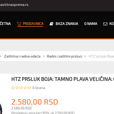
astitnaoprema.rs
ČETNA
PRODAVNICA
BAZA ZNANJA
O NAMA
KO
Zaštitna i radna odeća
Radni i zaštitni prsluci
HTZ prsluk Boja
HTZ PRSLUK BOJA: TAMNO PLAVA VELIČINA: 
0
Ocena
2.580,00 RSD
2.580,00 RSD
(Prodajna cena bez PDV-a)
2.150,00 RSD