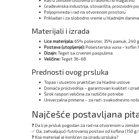
Rad u zimskim uslovima u radionici ili magacinu
Građevinska industrija, stovarišta, proizvodni p
Poljoprivreda i rad na otvorenom prostoru
Prikladan i za slobodno vreme u hladnijim danim
Materijali i izrada
Lice materijala:
65% poliester, 35% pamuk, 240 
Postava (utopljenje):
Poliesterska vuna – koflin 
Dizajn:
Teget sa crvenim paspulima
Veličine:
Teget 36–68
Prednosti ovog prsluka
Topao i izuzetno praktičan za hladne uslove
Domaća proizvodnja – garantovan kvalitet i izra
Širok raspon veličina za različite potrebe
Univerzalna primena – za rad i svakodnevno noš
Najčešće postavljana pit
❓ Da li je prsluk pogodan za rad na otvorenom u zimsk
✅ Da, zahvaljujući futrovanoj postavi od koflina (150 g
❓ Koji materijal je korišćen za izradu prsluka?