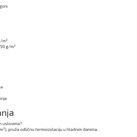
ogoni
a
g/m²
150 g/m²
da
enje
anja
im uslovima?
/m²), pruža odličnu termoizolaciju u hladnim danima.