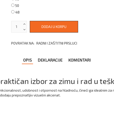
50
48
POVRATAK NA:
RADNI I ZAŠTITNI PRSLUCI
OPIS
DEKLARACIJE
KOMENTARI
praktičan izbor za zimu i rad u te
kcionalnost, udobnost i otpornost na hladnoću, čineći ga idealnim za 
i dodaju prepoznatljiv vizuelni akcenat.