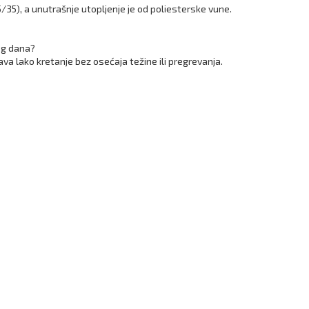
5/35), a unutrašnje utopljenje je od poliesterske vune.
og dana?
ava lako kretanje bez osećaja težine ili pregrevanja.