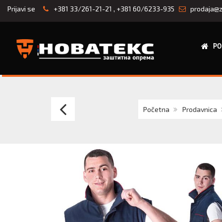
Prijavi se
+381 33/261-21-21
,
+381 60/6233-935
prodaja@z
PO
HTZ
Početna
Prodavnica
prsluk
2