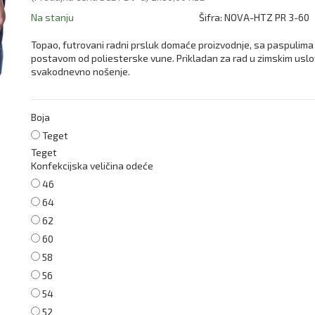
Na stanju
Šifra:
NOVA-HTZ PR 3-60
Topao, futrovani radni prsluk domaće proizvodnje, sa paspulima 
postavom od poliesterske vune. Prikladan za rad u zimskim uslo
svakodnevno nošenje.
Boja
Teget
Teget
Konfekcijska veličina odeće
46
64
62
60
58
56
54
52