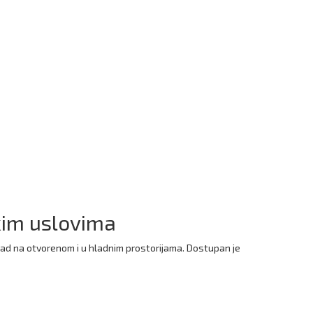
škim uslovima
rad na otvorenom i u hladnim prostorijama. Dostupan je