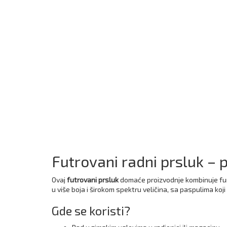
Futrovani radni prsluk – 
Ovaj
futrovani prsluk
domaće proizvodnje kombinuje fun
u više boja i širokom spektru veličina, sa paspulima koj
Gde se koristi?