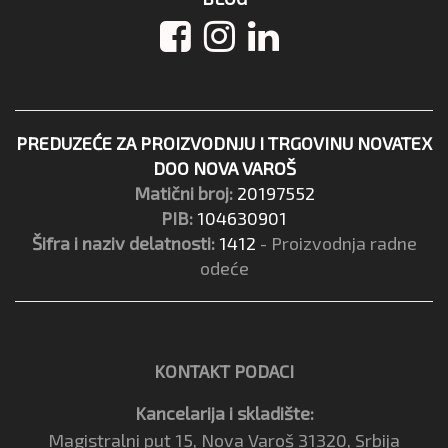
PREDUZEĆE ZA PROIZVODNJU I TRGOVINU NOVATEX
DOO NOVA VAROŠ
Matični broj:
20197552
PIB:
104630901
Šifra i naziv delatnosti:
1412
- Proizvodnja radne
odeće
KONTAKT PODACI
Kancelarija i skladište:
Magistralni put 15, Nova Varoš 31320, Srbija