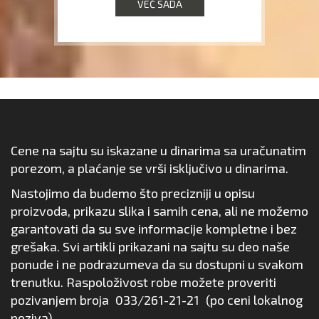
VEĆ SADA
Cene na sajtu su iskazane u dinarima sa uračunatim
porezom, a plaćanje se vrši isključivo u dinarima.
Nastojimo da budemo što precizniji u opisu
proizvoda, prikazu slika i samih cena, ali ne možemo
garantovati da su sve informacije kompletne i bez
grešaka. Svi artikli prikazani na sajtu su deo naše
ponude i ne podrazumeva da su dostupni u svakom
trenutku. Raspoloživost robe možete proveriti
pozivanjem broja
033/261-21-21
(po ceni lokalnog
poziva).