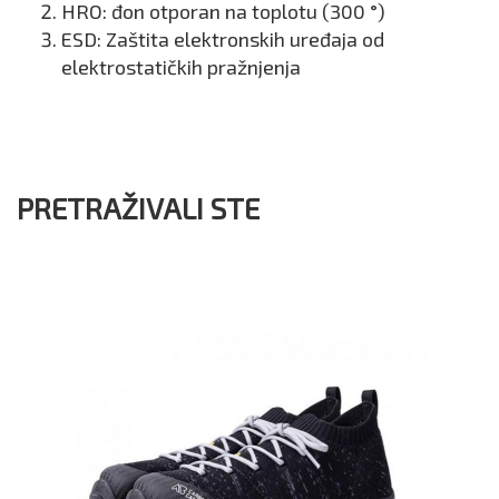
HRO: đon otporan na toplotu (300 °)
ESD: Zaštita elektronskih uređaja od
elektrostatičkih pražnjenja
PRETRAŽIVALI STE