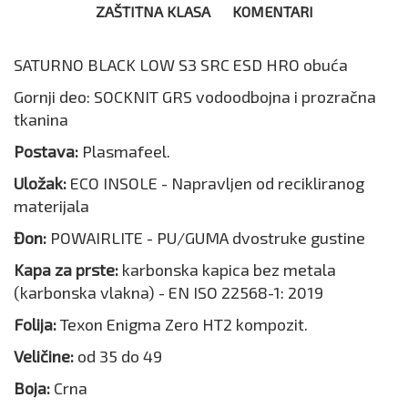
ZAŠTITNA KLASA
KOMENTARI
SATURNO BLACK LOW S3 SRC ESD HRO obuća
Gornji deo: SOCKNIT GRS vodoodbojna i prozračna
tkanina
Postava:
Plasmafeel.
Uložak:
ECO INSOLE - Napravljen od recikliranog
materijala
Đon:
POWAIRLITE - PU/GUMA dvostruke gustine
Kapa za prste:
karbonska kapica bez metala
(karbonska vlakna) - EN ISO 22568-1: 2019
Folija:
Texon Enigma Zero HT2 kompozit.
Veličine:
od 35 do 49
Boja:
Crna