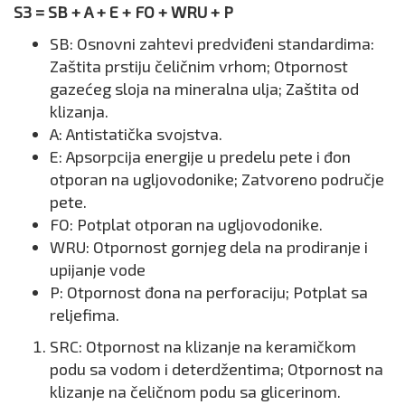
S3 = SB + A + E + FO + WRU + P
SB: Osnovni zahtevi predviđeni standardima:
Zaštita prstiju čeličnim vrhom; Otpornost
gazećeg sloja na mineralna ulja; Zaštita od
klizanja.
A: Antistatička svojstva.
E: Apsorpcija energije u predelu pete i đon
otporan na ugljovodonike; Zatvoreno područje
pete.
FO: Potplat otporan na ugljovodonike.
WRU: Otpornost gornjeg dela na prodiranje i
upijanje vode
P: Otpornost đona na perforaciju; Potplat sa
reljefima.
SRC: Otpornost na klizanje na keramičkom
podu sa vodom i deterdžentima; Otpornost na
klizanje na čeličnom podu sa glicerinom.