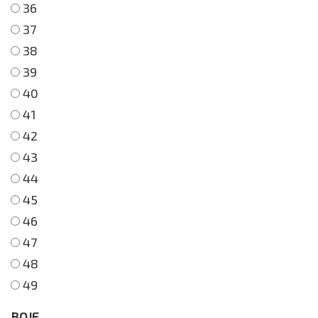
36
37
38
39
40
41
42
43
44
45
46
47
48
49
BOJE