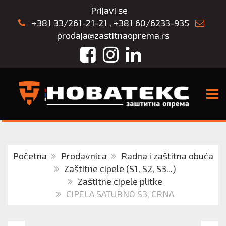
Prijavi se
+381 33/261-21-21
,
+381 60/6233-935
prodaja@zastitnaoprema.rs
Facebook
Instagram
LinkedIn
TOGG
Početna
Prodavnica
Radna i zaštitna obuća
Zaštitne cipele (S1, S2, S3...)
Zaštitne cipele plitke
CIPELA SATURNO S3, CRNA