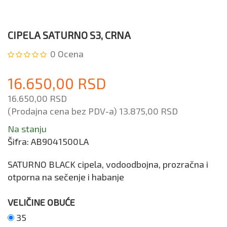
CIPELA SATURNO S3, CRNA
0
Ocena
16.650,00 RSD
16.650,00 RSD
(Prodajna cena bez PDV-a)
13.875,00 RSD
Na stanju
Šifra:
AB9041500LA
SATURNO BLACK cipela, vodoodbojna, prozračna i
otporna na sečenje i habanje
VELIČINE OBUĆE
35