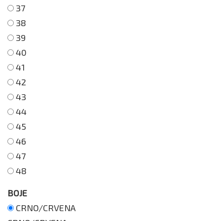
37
38
39
40
41
42
43
44
45
46
47
48
BOJE
CRNO/CRVENA