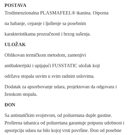
POSTAVA
Trodimenzionalna PLASMAFEEL® tkanina. Otporna
na habanje, cepanje i ljuštenje sa posebnim
karakteristikama prozračnosti i brzog sušenja.
ULOŽAK
Oblikovan termičkom metodom, zamenjivi
antibakterijski i upijajući FUSSTATIC uložak koji
održava stopala suvim u svim radnim uslovima.
Dodatak za apsorbovanje udara, projektovan da odgovara i
ženskom stopalu.
ĐON
Sa antistatičkim svojstvom, od poliuretana duple gustine.
Proširena tabanica od poliuretana garantuje potpunu udobnost i
apsorpciju udara na bilo kojoj vrsti površine. Đon od posebne