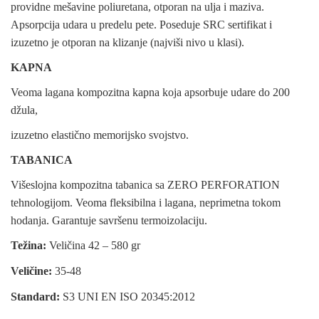
providne mešavine poliuretana, otporan na ulja i maziva.
Apsorpcija udara u predelu pete. Poseduje SRC sertifikat i
izuzetno je otporan na klizanje (najviši nivo u klasi).
KAPNA
Veoma lagana kompozitna kapna koja apsorbuje udare do 200
džula,
izuzetno elastično memorijsko svojstvo.
TABANICA
Višeslojna kompozitna tabanica sa ZERO PERFORATION
tehnologijom. Veoma fleksibilna i lagana, neprimetna tokom
hodanja. Garantuje savršenu termoizolaciju.
Težina:
Veličina 42 – 580 gr
Veličine:
35‐48
Standard:
S3 UNI EN ISO 20345:2012