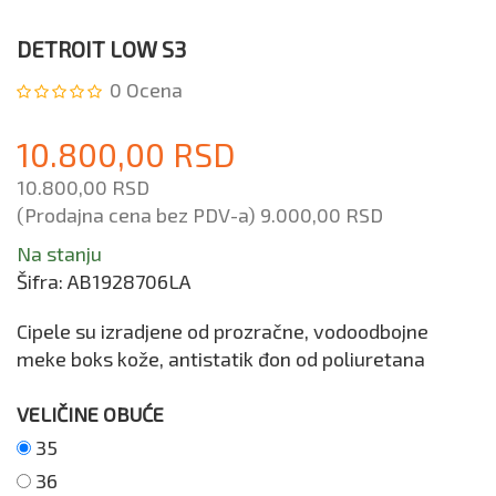
DETROIT LOW S3
0
Ocena
10.800,00 RSD
10.800,00 RSD
(Prodajna cena bez PDV-a)
9.000,00 RSD
Na stanju
Šifra:
AB1928706LA
Cipele su izradjene od prozračne, vodoodbojne
meke boks kože, antistatik đon od poliuretana
VELIČINE OBUĆE
35
36