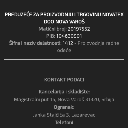
PREDUZEĆE ZA PROIZVODNJU I TRGOVINU NOVATEX
DOO NOVA VAROŠ
Matični broj:
20197552
PIB:
104630901
Šifra i naziv delatnosti:
1412
- Proizvodnja radne
odeće
KONTAKT PODACI
Kancelarija i skladište:
Magistralni put 15, Nova Varoš 31320, Srbija
Ogranak:
Janka Stajčića 3, Lazarevac
Telefoni