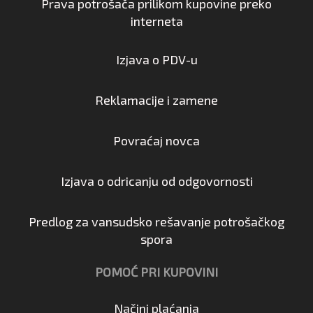
Prava potrošača prilikom kupovine preko
interneta
Izjava o PDV-u
Reklamacije i zamene
Povraćaj novca
Izjava o odricanju od odgovornosti
Predlog za vansudsko rešavanje potrošačkog
spora
POMOĆ PRI KUPOVINI
Načini plaćanja