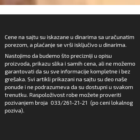
Cene na sajtu su iskazane u dinarima sa uračunatim
porezom, a plaćanje se vrši isključivo u dinarima.
Nastojimo da budemo što precizniji u opisu
proizvoda, prikazu slika i samih cena, ali ne možemo
garantovati da su sve informacije kompletne i bez
grešaka. Svi artikli prikazani na sajtu su deo naše
ponude i ne podrazumeva da su dostupni u svakom
trenutku. Raspoloživost robe možete proveriti
pozivanjem broja
033/261-21-21
(po ceni lokalnog
poziva).