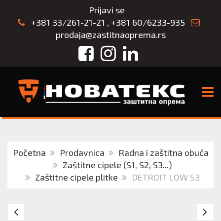
Prijavi se
+381 33/261-21-21
,
+381 60/6233-935
prodaja@zastitnaoprema.rs
Facebook
Instagram
LinkedIn
TOGG
Početna
Prodavnica
Radna i zaštitna obuća
Zaštitne cipele (S1, S2, S3...)
Zaštitne cipele plitke
DETROIT LOW S3
Cipele
Ci