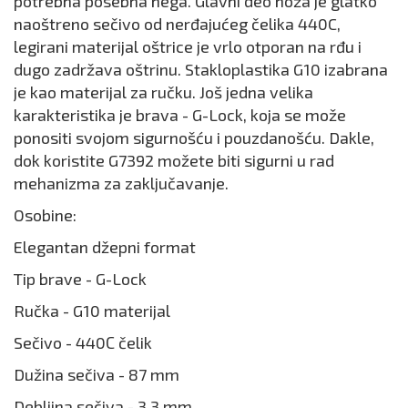
potrebna posebna nega. Glavni deo noža je glatko
naoštreno sečivo od nerđajućeg čelika 440C,
legirani materijal oštrice je vrlo otporan na rđu i
dugo zadržava oštrinu. Stakloplastika G10 izabrana
je kao materijal za ručku. Još jedna velika
karakteristika je brava - G-Lock, koja se može
ponositi svojom sigurnošću i pouzdanošću. Dakle,
dok koristite G7392 možete biti sigurni u rad
mehanizma za zaključavanje.
Osobine:
Elegantan džepni format
Tip brave - G-Lock
Ručka - G10 materijal
Sečivo - 440С čelik
Dužina sečiva - 87 mm
Debljina sečiva - 3,3 mm