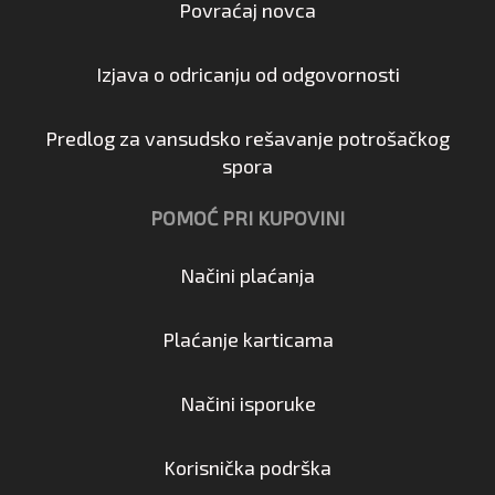
Povraćaj novca
Izjava o odricanju od odgovornosti
Predlog za vansudsko rešavanje potrošačkog
spora
POMOĆ PRI KUPOVINI
Načini plaćanja
Plaćanje karticama
Načini isporuke
Korisnička podrška