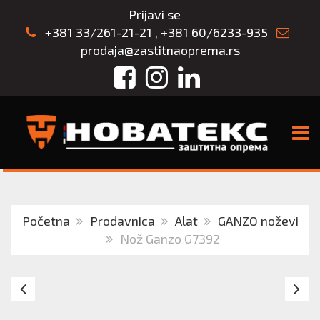
Prijavi se
+381 33/261-21-21
,
+381 60/6233-935
prodaja@zastitnaoprema.rs
Facebook
Instagram
LinkedIn
TOGG
Početna
Prodavnica
Alat
GANZO noževi
Nož Ganzo G7392
Nož
G
Ganzo
N