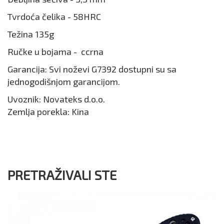
Tvrdoća čelika - 58HRC
Težina 135g
Ručke u bojama - ccrna
Garancija: Svi noževi G7392 dostupni su sa
jednogodišnjom garancijom.
Uvoznik: Novateks d.o.o.
Zemlja porekla: Kina
PRETRAŽIVALI STE