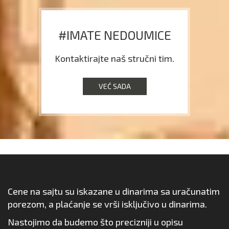
#IMATE NEDOUMICE
Kontaktirajte naš stručni tim.
VEĆ SADA
Cene na sajtu su iskazane u dinarima sa uračunatim
porezom, a plaćanje se vrši isključivo u dinarima.
Nastojimo da budemo što precizniji u opisu