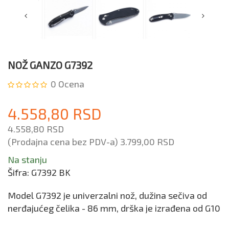
NOŽ GANZO G7392
0
Ocena
4.558,80 RSD
4.558,80 RSD
(Prodajna cena bez PDV-a)
3.799,00 RSD
Na stanju
Šifra:
G7392 BK
Model G7392 je univerzalni nož, dužina sečiva od
nerđajućeg čelika - 86 mm, drška je izrađena od G10