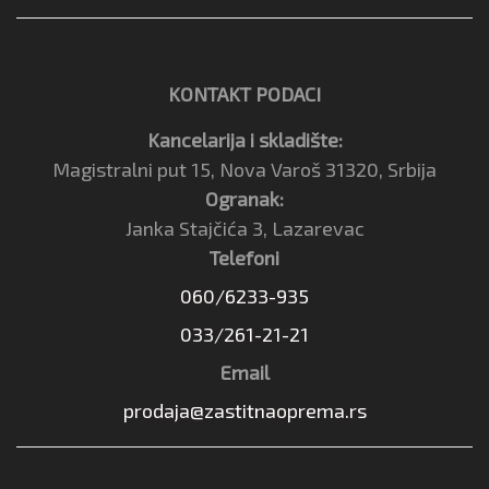
KONTAKT PODACI
Kancelarija i skladište:
Magistralni put 15, Nova Varoš 31320, Srbija
Ogranak:
Janka Stajčića 3, Lazarevac
Telefoni
060/6233-935
033/261-21-21
Email
prodaja@zastitnaoprema.rs