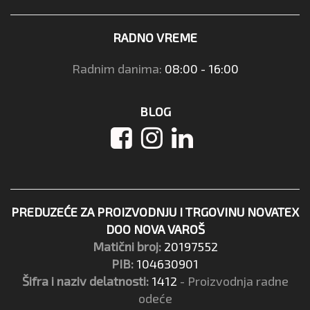
RADNO VREME
Radnim danima:
08:00 - 16:00
BLOG
PREDUZEĆE ZA PROIZVODNJU I TRGOVINU NOVATEX
DOO NOVA VAROŠ
Matični broj:
20197552
PIB:
104630901
Šifra i naziv delatnosti:
1412
- Proizvodnja radne
odeće