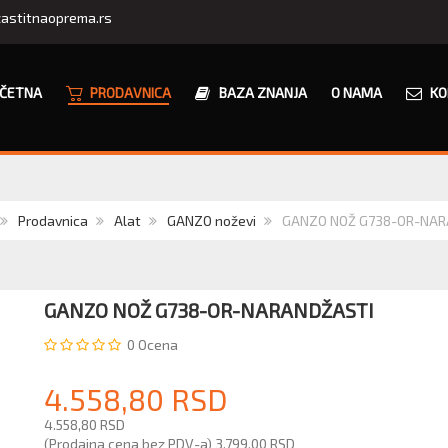
astitnaoprema.rs
ČETNA
PRODAVNICA
BAZA ZNANJA
O NAMA
KO
Prodavnica
Alat
GANZO noževi
GANZO NOŽ G738-OR-NAR
GANZO NOŽ G738-OR-NARANDŽASTI
0
Ocena
4.558,80 RSD
4.558,80 RSD
(Prodajna cena bez PDV-a)
3.799,00 RSD