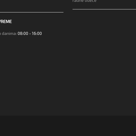
radne odeće
VREME
 danima:
08:00 - 16:00