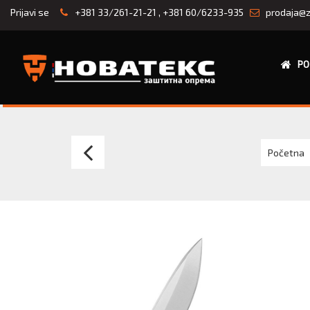
Prijavi se
+381 33/261-21-21
,
+381 60/6233-935
prodaja@z
PO
Nož
Početna
Ganzo
F746-
1