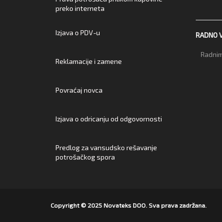
preko interneta
Izjava o PDV-u
RADNO 
Radnim
Reklamacije i zamene
Povraćaj novca
Izjava o odricanju od odgovornosti
Predlog za vansudsko rešavanje
potrošačkog spora
Copyright © 2025 Novateks DOO. Sva prava zadržana.