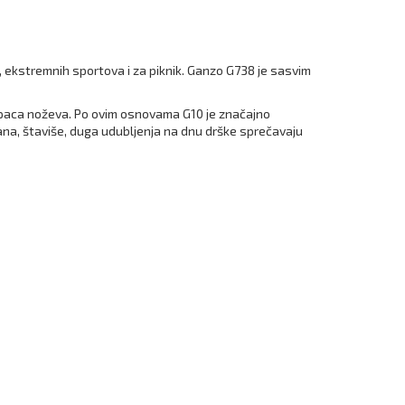
a, ekstremnih sportova i za piknik. Ganzo G738 je sasvim
 kupaca noževa. Po ovim osnovama G10 je značajno
irana, štaviše, duga udubljenja na dnu drške sprečavaju