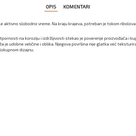
OPIS
KOMENTARI
 vole aktivno slobodno vreme. Na kraju krajeva, potreban je tokom ribolov
tpornosti na koroziju i izdržljivosti stekao je poverenje proizvođača i
a je udobne veličine i oblika. Njegova površina nije glatka već tekstur
elokupnom dizajnu.