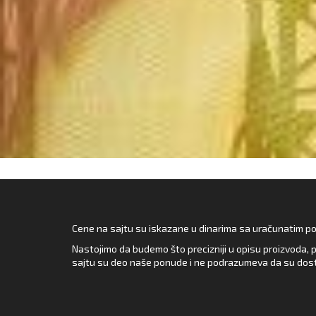
Cene na sajtu su iskazane u dinarima sa uračunatim pore
Nastojimo da budemo što precizniji u opisu proizvoda, p
sajtu su deo naše ponude i ne podrazumeva da su dost