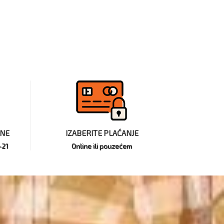
INE
IZABERITE PLAĆANJE
-21
Online ili pouzećem