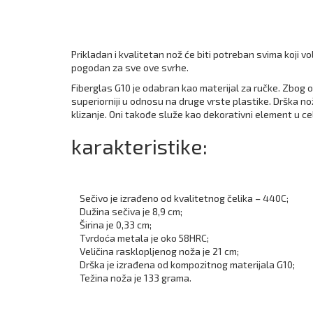
Prikladan i kvalitetan nož će biti potreban svima koji
pogodan za sve ove svrhe.
Fiberglas G10 je odabran kao materijal za ručke. Zbog o
superiorniji u odnosu na druge vrste plastike. Drška nož
klizanje. Oni takođe služe kao dekorativni element u c
karakteristike:
Sečivo je izrađeno od kvalitetnog čelika – 440C;
Dužina sečiva je 8,9 cm;
Širina je 0,33 cm;
Tvrdoća metala je oko 58HRC;
Veličina rasklopljenog noža je 21 cm;
Drška je izrađena od kompozitnog materijala G10;
Težina noža je 133 grama.