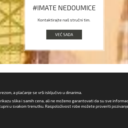
#IMATE NEDOUMICE
Kontaktirajte naš stručni tim.
VEĆ SADA
zom, a plaćanje se vrši isključivo u dinarima.
rikazu slika i samih cena, ali ne možemo garantovati da su sve informacij
upni u svakom trenutku. Raspoloživost robe možete proveriti pozivanj