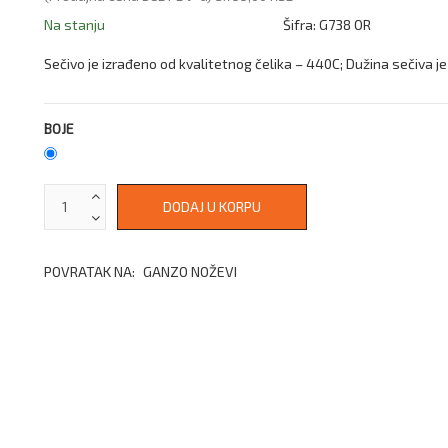
Na stanju
Šifra:
G738 OR
Sečivo je izrađeno od kvalitetnog čelika – 440C; Dužina sečiva je
BOJE
POVRATAK NA:
GANZO NOŽEVI