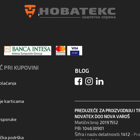
 PRI KUPOVINI
BLOG
 plaćanja
je karticama
PREDUZEĆE ZA PROIZVODNJU I T
NOVATEX DOO NOVA VAROŠ
 isporuke
Matični broj:
20197552
PIB:
104630901
Šifra i naziv delatnosti:
1412
- Pr
ička podrška