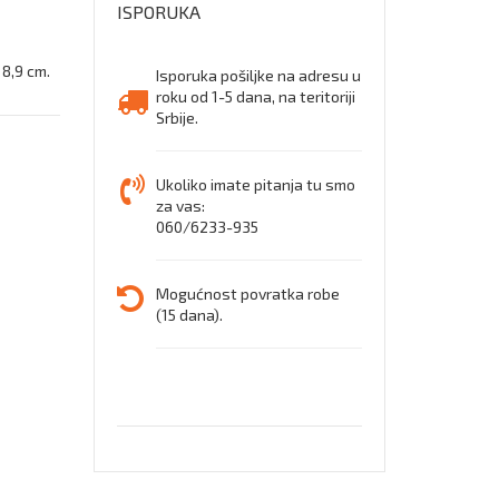
ISPORUKA
 8,9 cm.
Isporuka pošiljke na adresu u
roku od 1-5 dana, na teritoriji
Srbije.
Ukoliko imate pitanja tu smo
za vas:
060/6233-935
Mogućnost povratka robe
(15 dana).