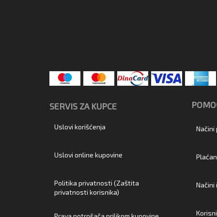
POMOĆ
SERVIS ZA KUPCE
Uslovi korišćenja
Načini
Uslovi online kupovine
Plaćan
Politika privatnosti (Zaštita
Načini
privatnosti korisnika)
Korisn
Prava potrošača prilikom kupovine