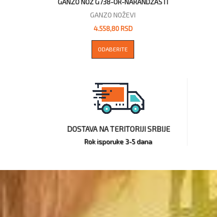
GANZO NOŽ G738-OR-NARANDŽASTI
GANZO NOŽEVI
4.558,80 RSD
ODABERITE
DOSTAVA NA TERITORIJI SRBIJE
Rok isporuke 3-5 dana