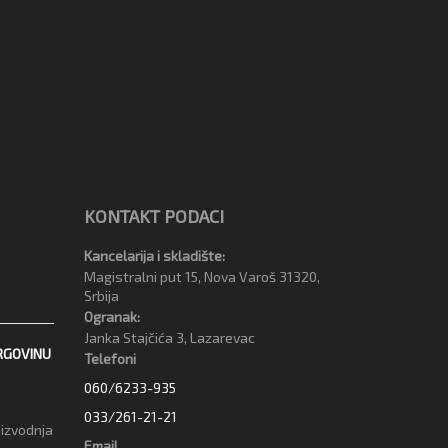
KONTAKT PODACI
Kancelarija i skladište:
Magistralni put 15, Nova Varoš 31320,
Srbija
Ogranak:
Janka Stajčića 3, Lazarevac
RGOVINU
Telefoni
060/6233-935
033/261-21-21
oizvodnja
Email