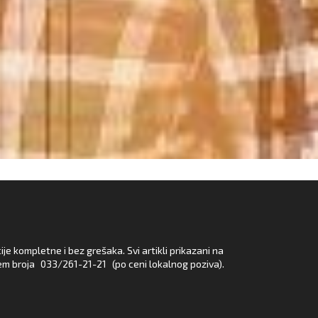
e kompletne i bez grešaka. Svi artikli prikazani na
em broja
033/261-21-21
(po ceni lokalnog poziva).