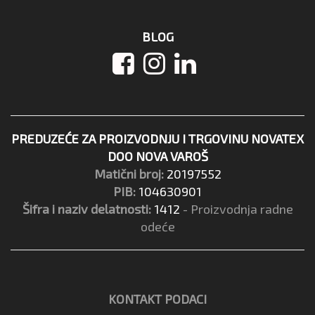
BLOG
PREDUZEĆE ZA PROIZVODNJU I TRGOVINU NOVATEX
DOO NOVA VAROŠ
Matični broj:
20197552
PIB:
104630901
Šifra i naziv delatnosti:
1412
- Proizvodnja radne
odeće
KONTAKT PODACI