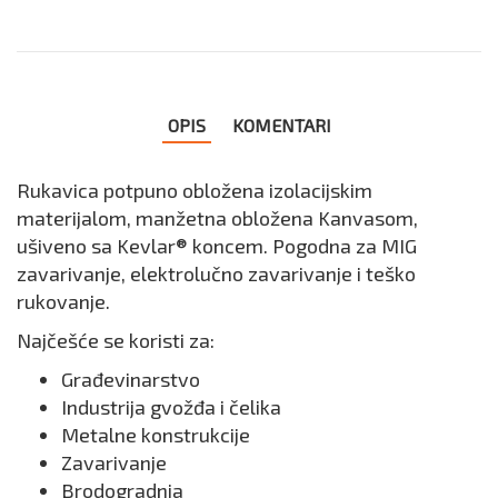
OPIS
KOMENTARI
Rukavica potpuno obložena izolacijskim
materijalom, manžetna obložena Kanvasom,
ušiveno sa Kevlar® koncem. Pogodna za MIG
zavarivanje, elektrolučno zavarivanje i teško
rukovanje.
Najčešće se koristi za:
Građevinarstvo
Industrija gvožđa i čelika
Metalne konstrukcije
Zavarivanje
Brodogradnja