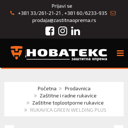
Prijavi se
+381 33/261-21-21
,
+381 60/6233-935
prodaja@zastitnaoprema.rs
Facebook
Instagram
LinkedIn
TOGG
Početna
Prodavnica
Zaštitne i radne rukavice
Zaštitne toplootporne rukavice
RUKAVICA GREEN WELDING PLUS