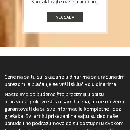
Kontaktirajte naš stručni tim.
VEĆ SADA
Cene na sajtu su iskazane u dinarima sa uračunatim
porezom, a plaćanje se vrši isključivo u dinarima.
Nastojimo da budemo što precizniji u opisu
proizvoda, prikazu slika i samih cena, ali ne možemo
garantovati da su sve informacije kompletne i bez
grešaka. Svi artikli prikazani na sajtu su deo naše
ponude i ne podrazumeva da su dostupni u svakom