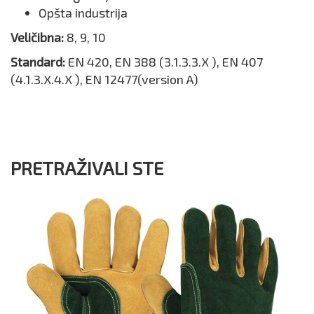
Opšta industrija
Veličibna:
8, 9, 10
Standard:
EN 420, EN 388 (3.1.3.3.X ), EN 407
(4.1.3.X.4.X ), EN 12477(version A)
PRETRAŽIVALI STE