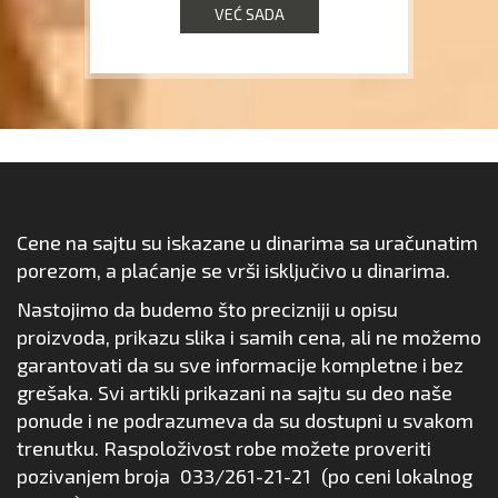
VEĆ SADA
Cene na sajtu su iskazane u dinarima sa uračunatim
porezom, a plaćanje se vrši isključivo u dinarima.
Nastojimo da budemo što precizniji u opisu
proizvoda, prikazu slika i samih cena, ali ne možemo
garantovati da su sve informacije kompletne i bez
grešaka. Svi artikli prikazani na sajtu su deo naše
ponude i ne podrazumeva da su dostupni u svakom
trenutku. Raspoloživost robe možete proveriti
pozivanjem broja
033/261-21-21
(po ceni lokalnog