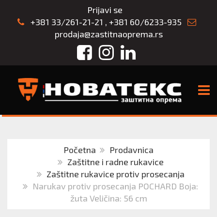
Prijavi se
+381 33/261-21-21
,
+381 60/6233-935
prodaja@zastitnaoprema.rs
Facebook
Instagram
LinkedIn
TOGG
Početna
Prodavnica
Zaštitne i radne rukavice
Zaštitne rukavice protiv prosecanja
Narukav protiv prosecanja POCHARD Boja:
žuta Veličina: 56 cm