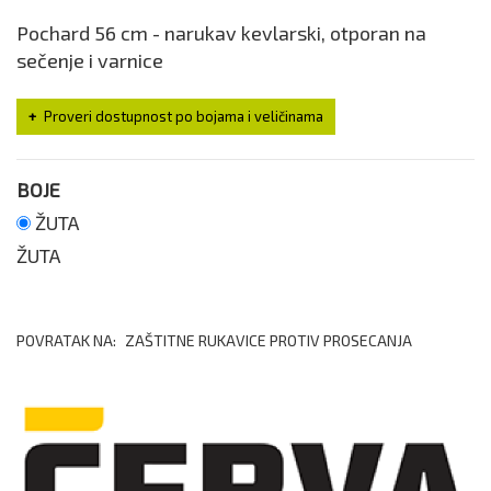
Pochard 56 cm - narukav kevlarski, otporan na
sečenje i varnice
Proveri dostupnost po bojama i veličinama
BOJE
ŽUTA
ŽUTA
POVRATAK NA:
ZAŠTITNE RUKAVICE PROTIV PROSECANJA