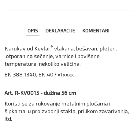
OPIS
DEKLARACIJE
KOMENTARI
®
Narukav od Kevlar
vlakana, bešavan, pleten,
otporan na sečenje, varnice i povišene
temperature, nekoliko veličina.
EN 388 1340, EN 407 x1xxxx
Art. R-KV0015 - dužina 56 cm
Koristi se za rukovanje metalnim pločama i
šipkama, u proizvodnji stakla, prilikom zavarivanja,
itd.