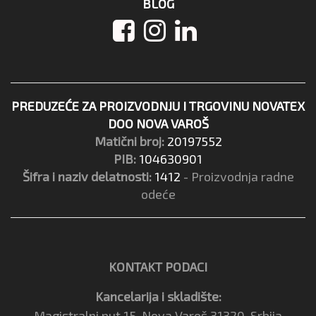
BLOG
PREDUZEĆE ZA PROIZVODNJU I TRGOVINU NOVATEX
DOO NOVA VAROŠ
Matični broj:
20197552
PIB:
104630901
Šifra i naziv delatnosti:
1412
- Proizvodnja radne
odeće
KONTAKT PODACI
Kancelarija i skladište:
Magistralni put 15, Nova Varoš 31320, Srbija