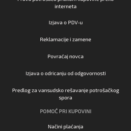
interneta
Izjava o PDV-u
Reklamacije i zamene
Povraćaj novca
Izjava o odricanju od odgovornosti
Predlog za vansudsko rešavanje potrošačkog
spora
POMOĆ PRI KUPOVINI
Načini plaćanja