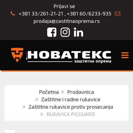
Prijavi se
+381 33/261-21-21
,
+381 60/6233-935
prodaja@zastitnaoprema.rs
Facebook
Instagram
LinkedIn
TOGG
Početna
Prodavnica
Zaštitne i radne rukavice
Zaštitne rukavice protiv prosecanja
RUKAVICA PICGUARD