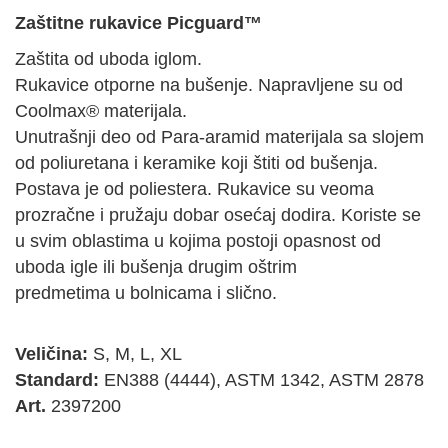
Zaštitne rukavice Picguard™
Zaštita od uboda iglom.
Rukavice otporne na bušenje. Napravljene su od
Coolmax® materijala.
Unutrašnji deo od Para-aramid materijala sa slojem
od poliuretana i keramike koji štiti od bušenja.
Postava je od poliestera. Rukavice su veoma
prozračne i pružaju dobar osećaj dodira. Koriste se
u svim oblastima u kojima postoji opasnost od
uboda igle ili bušenja drugim oštrim
predmetima u bolnicama i slično.
Veličina:
S, M, L, XL
Standard:
EN388 (4444), ASTM 1342, ASTM 2878
Art.
2397200