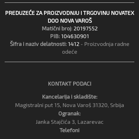
PREDUZEĆE ZA PROIZVODNJU I TRGOVINU NOVATEX
DOO NOVA VAROŠ
Matični broj:
20197552
PIB:
104630901
Šifra i naziv delatnosti:
1412
- Proizvodnja radne
odeće
KONTAKT PODACI
Kancelarija i skladište:
Magistralni put 15, Nova Varoš 31320, Srbija
Ogranak:
Janka Stajčića 3, Lazarevac
Telefoni