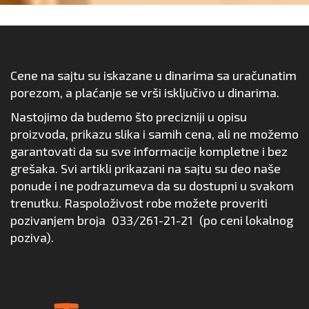
Cene na sajtu su iskazane u dinarima sa uračunatim
porezom, a plaćanje se vrši isključivo u dinarima.
Nastojimo da budemo što precizniji u opisu
proizvoda, prikazu slika i samih cena, ali ne možemo
garantovati da su sve informacije kompletne i bez
grešaka. Svi artikli prikazani na sajtu su deo naše
ponude i ne podrazumeva da su dostupni u svakom
trenutku. Raspoloživost robe možete proveriti
pozivanjem broja
033/261-21-21
(po ceni lokalnog
poziva).