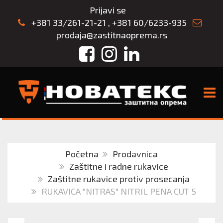
Prijavi se
+381 33/261-21-21
,
+381 60/6233-935
prodaja@zastitnaoprema.rs
Facebook
Instagram
LinkedIn
TOGG
Početna
Prodavnica
Zaštitne i radne rukavice
Zaštitne rukavice protiv prosecanja
RUKAVICA "NITRAS" NITRIL PENA CUT 5