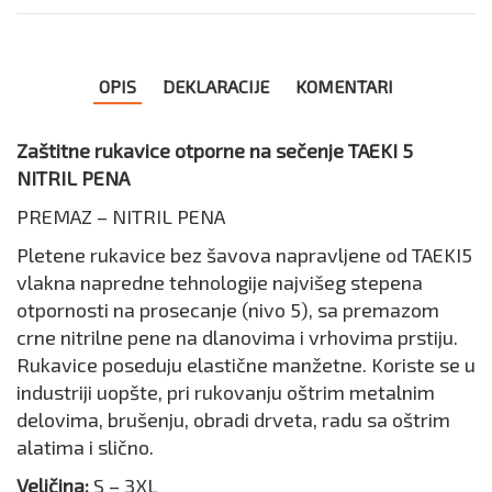
OPIS
DEKLARACIJE
KOMENTARI
Zaštitne rukavice otporne na sečenje TAEKI 5
NITRIL PENA
PREMAZ – NITRIL PENA
Pletene rukavice bez šavova napravljene od TAEKI5
vlakna napredne tehnologije najvišeg stepena
otpornosti na prosecanje (nivo 5), sa premazom
crne nitrilne pene na dlanovima i vrhovima prstiju.
Rukavice poseduju elastične manžetne. Koriste se u
industriji uopšte, pri rukovanju oštrim metalnim
delovima, brušenju, obradi drveta, radu sa oštrim
alatima i slično.
Veličina:
S – 3XL