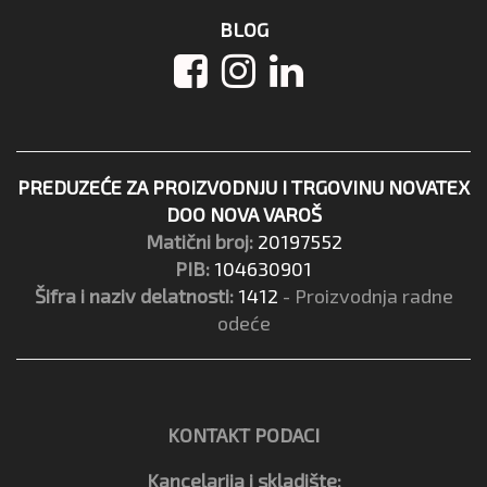
BLOG
PREDUZEĆE ZA PROIZVODNJU I TRGOVINU NOVATEX
DOO NOVA VAROŠ
Matični broj:
20197552
PIB:
104630901
Šifra i naziv delatnosti:
1412
- Proizvodnja radne
odeće
KONTAKT PODACI
Kancelarija i skladište: