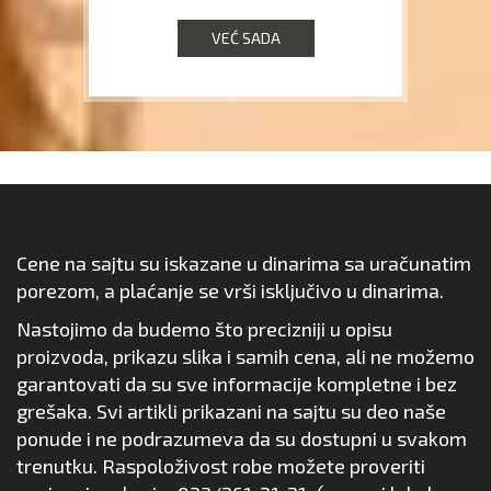
VEĆ SADA
Cene na sajtu su iskazane u dinarima sa uračunatim
porezom, a plaćanje se vrši isključivo u dinarima.
Nastojimo da budemo što precizniji u opisu
proizvoda, prikazu slika i samih cena, ali ne možemo
garantovati da su sve informacije kompletne i bez
grešaka. Svi artikli prikazani na sajtu su deo naše
ponude i ne podrazumeva da su dostupni u svakom
trenutku. Raspoloživost robe možete proveriti