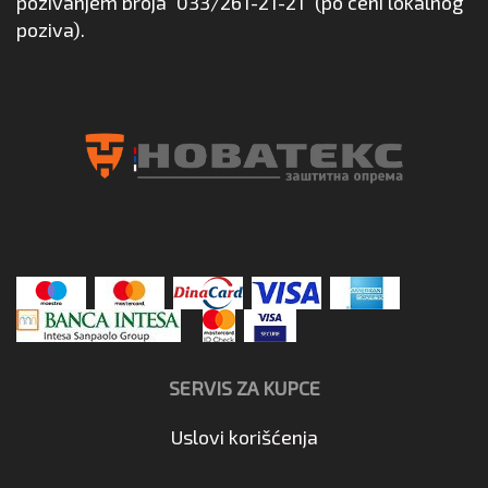
pozivanjem broja
033/261-21-21
(po ceni lokalnog
poziva).
SERVIS ZA KUPCE
Uslovi korišćenja