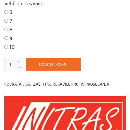
Veličina rukavica
6
7
8
9
10
POVRATAK NA:
ZAŠTITNE RUKAVICE PROTIV PROSECANJA