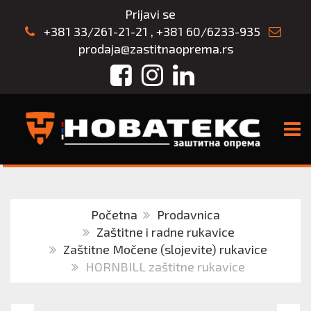
Prijavi se
+381 33/261-21-21
,
+381 60/6233-935
prodaja@zastitnaoprema.rs
Facebook
Instagram
LinkedIn
TOGG
Početna
Prodavnica
Zaštitne i radne rukavice
Zaštitne Močene (slojevite) rukavice
HORNBILL zaštitne rukavice