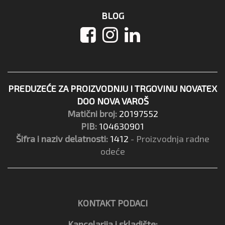
BLOG
PREDUZEĆE ZA PROIZVODNJU I TRGOVINU NOVATEX
DOO NOVA VAROŠ
Matični broj:
20197552
PIB:
104630901
Šifra i naziv delatnosti:
1412
- Proizvodnja radne
odeće
KONTAKT PODACI
Kancelarija i skladište: