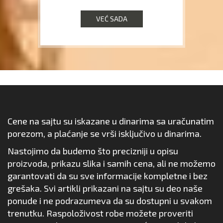
VEĆ SADA
Cene na sajtu su iskazane u dinarima sa uračunatim
porezom, a plaćanje se vrši isključivo u dinarima.
Nastojimo da budemo što precizniji u opisu
proizvoda, prikazu slika i samih cena, ali ne možemo
garantovati da su sve informacije kompletne i bez
grešaka. Svi artikli prikazani na sajtu su deo naše
ponude i ne podrazumeva da su dostupni u svakom
trenutku. Raspoloživost robe možete proveriti