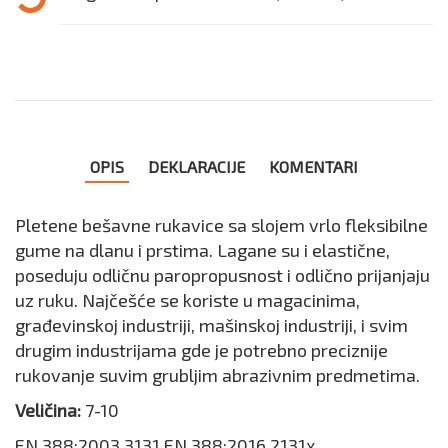
OPIS
DEKLARACIJE
KOMENTARI
Pletene bešavne rukavice sa slojem vrlo fleksibilne
gume na dlanu i prstima. Lagane su i elastične,
poseduju odličnu paropropusnost i odlično prijanjaju
uz ruku. Najčešće se koriste u magacinima,
građevinskoj industriji, mašinskoj industriji, i svim
drugim industrijama gde je potrebno preciznije
rukovanje suvim grubljim abrazivnim predmetima.
Veličina:
7-10
EN 388:2003 3131 EN 388:2016 2131x