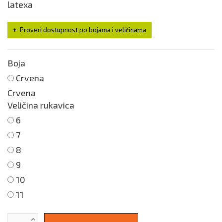
latexa
Proveri dostupnost po bojama i veličinama
Boja
Crvena
Crvena
Veličina rukavica
6
7
8
9
10
11