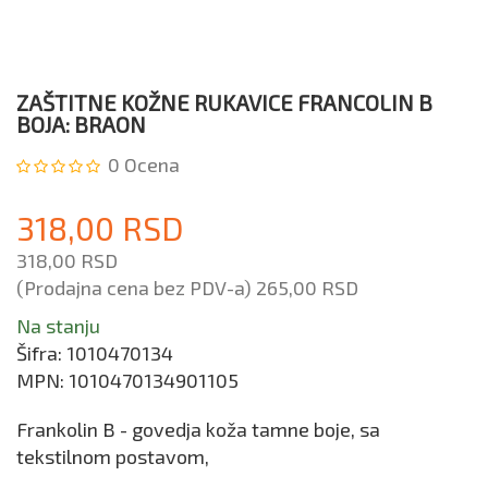
ZAŠTITNE KOŽNE RUKAVICE FRANCOLIN B
BOJA: BRAON
0
Ocena
318,00 RSD
318,00 RSD
(Prodajna cena bez PDV-a)
265,00 RSD
Na stanju
Šifra:
1010470134
MPN:
1010470134901105
Frankolin B - govedja koža tamne boje, sa
tekstilnom postavom,