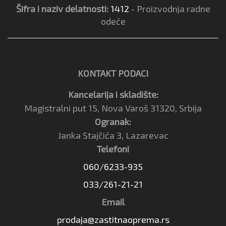
Šifra i naziv delatnosti:
1412
- Proizvodnja radne
odeće
KONTAKT PODACI
Kancelarija i skladište:
Magistralni put 15, Nova Varoš 31320, Srbija
Ogranak:
Janka Stajčića 3, Lazarevac
Telefoni
060/6233-935
033/261-21-21
Email
prodaja@zastitnaoprema.rs