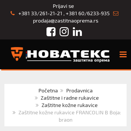
Prijavi se
+381 33/261-21-21
,
+381 60/6233-935
prodaja@zastitnaoprema.rs
Facebook
Instagram
LinkedIn
TOGG
Početna
Prodavnica
Zaštitne i radne rukavice
Zaštitne kožne rukavice
Zaštitne kožne rukavice FRANCOLIN B Boja:
braon