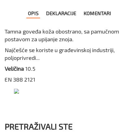
OPIS
DEKLARACIJE
KOMENTARI
Tamna goveđa koža obostrano, sa pamučnom
postavom za upijanje znoja.
Najčešće se koriste u građevinskoj industriji,
poljoprivredi...
Veličina
10.5
EN 388 2121
PRETRAŽIVALI STE