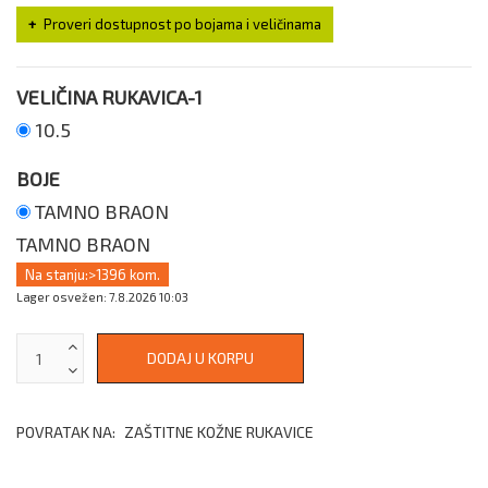
Proveri dostupnost po bojama i veličinama
VELIČINA RUKAVICA-1
10.5
BOJE
TAMNO BRAON
TAMNO BRAON
Na stanju:
>1396 kom.
Lager osvežen: 7.8.2026 10:03
POVRATAK NA:
ZAŠTITNE KOŽNE RUKAVICE