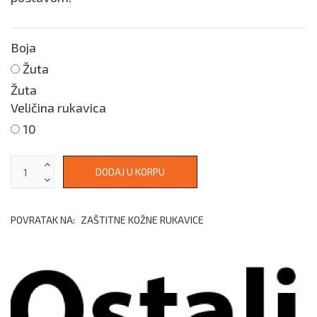
Boja
Žuta
Žuta
Veličina rukavica
10
POVRATAK NA:
ZAŠTITNE KOŽNE RUKAVICE