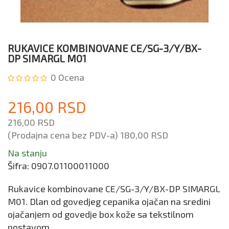
RUKAVICE KOMBINOVANE CE/SG-3/Y/BX-
DP SIMARGL M01
0
Ocena
216,00 RSD
216,00 RSD
(Prodajna cena bez PDV-a)
180,00 RSD
Na stanju
Šifra:
0907.01100011000
Rukavice kombinovane CE/SG-3/Y/BX-DP SIMARGL
M01. Dlan od govedjeg cepanika ojačan na sredini
ojačanjem od govedje box kože sa tekstilnom
postavom.