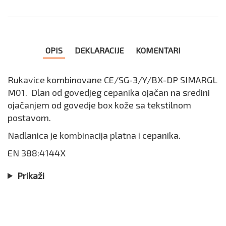
OPIS
DEKLARACIJE
KOMENTARI
Rukavice kombinovane CE/SG-3/Y/BX-DP SIMARGL
M01. Dlan od govedjeg cepanika ojačan na sredini
ojačanjem od govedje box kože sa tekstilnom
postavom.
Nadlanica je kombinacija platna i cepanika.
EN 388:4144X
Prikaži