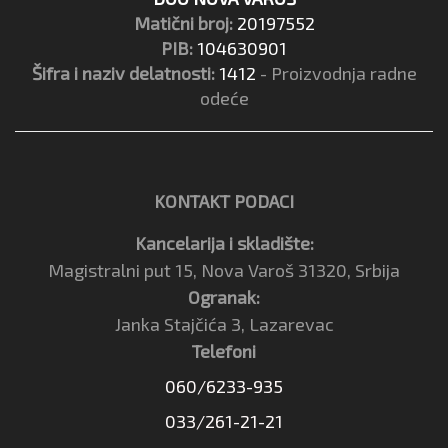
Matični broj:
20197552
PIB:
104630901
Šifra i naziv delatnosti:
1412
- Proizvodnja radne
odeće
KONTAKT PODACI
Kancelarija i skladište:
Magistralni put 15, Nova Varoš 31320, Srbija
Ogranak:
Janka Stajčića 3, Lazarevac
Telefoni
060/6233-935
033/261-21-21