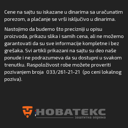
Cene na sajtu su iskazane u dinarima sa uračunatim
porezom, a plaćanje se vrši isključivo u dinarima.
Nastojimo da budemo što precizniji u opisu
proizvoda, prikazu slika i samih cena, ali ne možemo
garantovati da su sve informacije kompletne i bez
grešaka. Svi artikli prikazani na sajtu su deo naše
ponude i ne podrazumeva da su dostupni u svakom
trenutku. Raspoloživost robe možete proveriti
pozivanjem broja
033/261-21-21
(po ceni lokalnog
poziva).