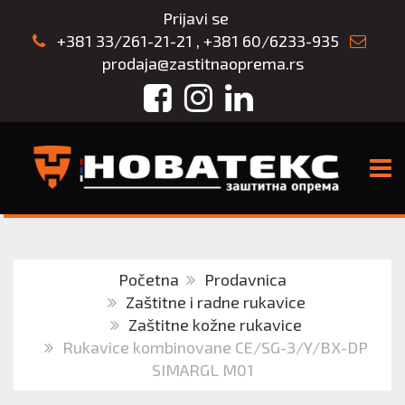
Prijavi se
+381 33/261-21-21
,
+381 60/6233-935
prodaja@zastitnaoprema.rs
Facebook
Instagram
LinkedIn
TOGG
Početna
Prodavnica
Zaštitne i radne rukavice
Zaštitne kožne rukavice
Rukavice kombinovane CE/SG-3/Y/BX-DP
SIMARGL M01