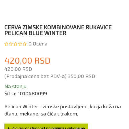
CERVA ZIMSKE KOMBINOVANE RUKAVICE
PELICAN BLUE WINTER
0
Ocena
420,00 RSD
420,00 RSD
(Prodajna cena bez PDV-a)
350,00 RSD
Na stanju
Šifra:
1010480099
Pelican Winter - zimske postavljene, kozja koža na
dlanu, mekane, sa čičak trakom,
Proveri dostupnost po bojama i veličinama