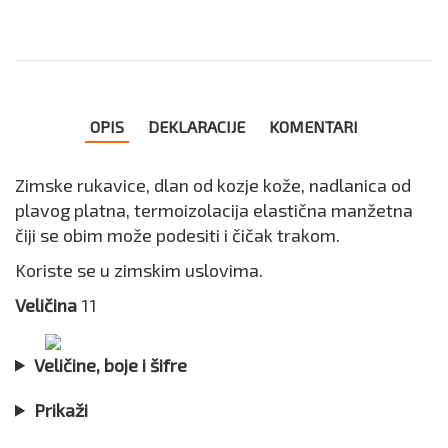
OPIS
DEKLARACIJE
KOMENTARI
Zimske rukavice, dlan od kozje kože, nadlanica od
plavog platna, termoizolacija elastična manžetna
čiji se obim može podesiti i čičak trakom.
Koriste se u zimskim uslovima.
Veličina
11
Veličine, boje i šifre
Prikaži