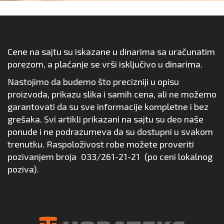
Cene na sajtu su iskazane u dinarima sa uračunatim
porezom, a plaćanje se vrši isključivo u dinarima.
Nastojimo da budemo što precizniji u opisu
proizvoda, prikazu slika i samih cena, ali ne možemo
garantovati da su sve informacije kompletne i bez
grešaka. Svi artikli prikazani na sajtu su deo naše
ponude i ne podrazumeva da su dostupni u svakom
trenutku. Raspoloživost robe možete proveriti
pozivanjem broja
033/261-21-21
(po ceni lokalnog
poziva).