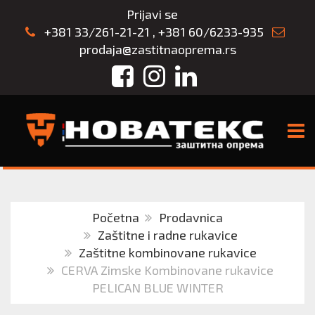
Prijavi se
+381 33/261-21-21
,
+381 60/6233-935
prodaja@zastitnaoprema.rs
Facebook
Instagram
LinkedIn
TOGG
Početna
Prodavnica
Zaštitne i radne rukavice
Zaštitne kombinovane rukavice
CERVA Zimske Kombinovane rukavice
PELICAN BLUE WINTER