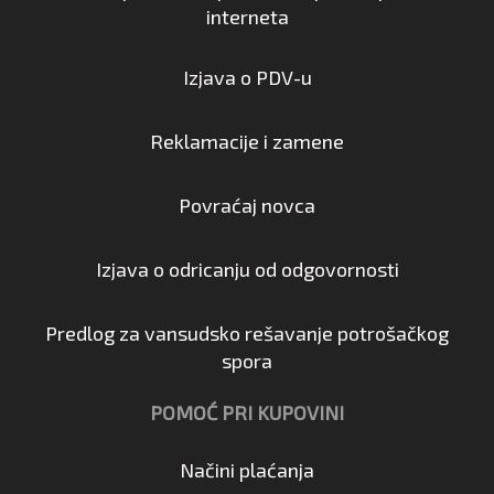
interneta
Izjava o PDV-u
Reklamacije i zamene
Povraćaj novca
Izjava o odricanju od odgovornosti
Predlog za vansudsko rešavanje potrošačkog
spora
POMOĆ PRI KUPOVINI
Načini plaćanja