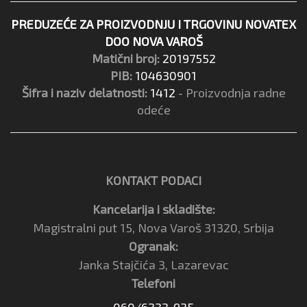
PREDUZEĆE ZA PROIZVODNJU I TRGOVINU NOVATEX
DOO NOVA VAROŠ
Matični broj:
20197552
PIB:
104630901
Šifra i naziv delatnosti:
1412
- Proizvodnja radne
odeće
KONTAKT PODACI
Kancelarija i skladište:
Magistralni put 15, Nova Varoš 31320, Srbija
Ogranak:
Janka Stajčića 3, Lazarevac
Telefoni
060/6233-935