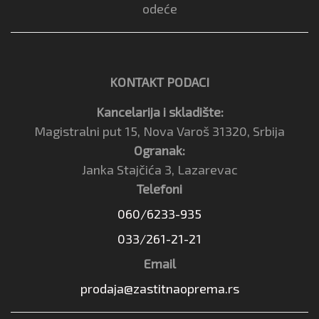
odeće
KONTAKT PODACI
Kancelarija i skladište:
Magistralni put 15, Nova Varoš 31320, Srbija
Ogranak:
Janka Stajčića 3, Lazarevac
Telefoni
060/6233-935
033/261-21-21
Email
prodaja@zastitnaoprema.rs