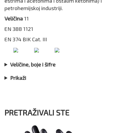
estrima i acetonima i ostalim ketonima) i
petrohemijskoj industriji.
Veličina
11
EN 388 1121
EN 374 BIK Cat. III
Veličine, boje i šifre
Prikaži
PRETRAŽIVALI STE