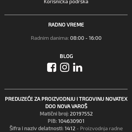
Korisnička podrška
RADNO VREME
Radnim danima:
08:00 - 16:00
BLOG
PREDUZEĆE ZA PROIZVODNJU I TRGOVINU NOVATEX
DOO NOVA VAROŠ
Matični broj:
20197552
PIB:
104630901
Šifra i naziv delatnosti:
1412
- Proizvodnja radne