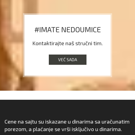
#IMATE NEDOUMICE
Kontaktirajte naš stručni tim.
VEĆ SADA
Cene na sajtu su iskazane u dinarima sa uračunatim
porezom, a plaćanje se vrši isključivo u dinarima.