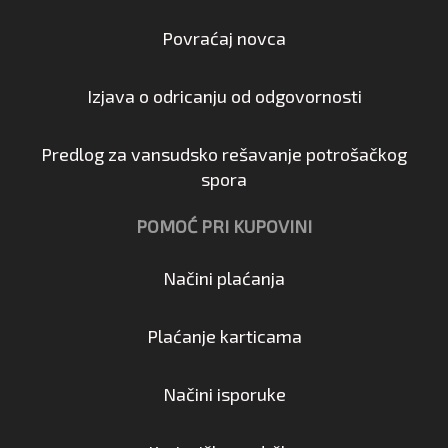
Povraćaj novca
Izjava o odricanju od odgovornosti
Predlog za vansudsko rešavanje potrošačkog
spora
POMOĆ PRI KUPOVINI
Načini plaćanja
Plaćanje karticama
Načini isporuke