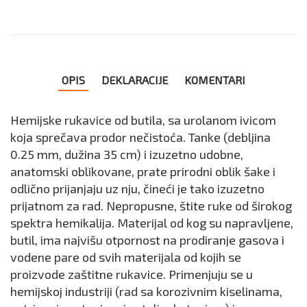
OPIS
DEKLARACIJE
KOMENTARI
Hemijske rukavice od butila, sa urolanom ivicom
koja sprečava prodor nečistoća. Tanke (debljina
0.25 mm, dužina 35 cm) i izuzetno udobne,
anatomski oblikovane, prate prirodni oblik šake i
odlično prijanjaju uz nju, čineći je tako izuzetno
prijatnom za rad. Nepropusne, štite ruke od širokog
spektra hemikalija. Materijal od kog su napravljene,
butil, ima najvišu otpornost na prodiranje gasova i
vodene pare od svih materijala od kojih se
proizvode zaštitne rukavice. Primenjuju se u
hemijskoj industriji (rad sa korozivnim kiselinama,