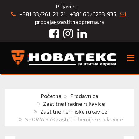
Prijavi se
+381 33/261-21-21
,
+381 60/6233-935
prodaja@zastitnaoprema.rs
Facebook
Instagram
LinkedIn
TOGG
Početna
Prodavnica
Zaštitne i radne rukavice
Zaštitne hemijske rukavice
SHOWA 878 zaštitne hemijske rukavice