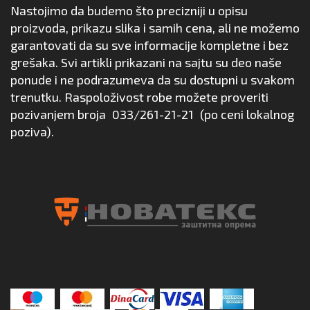
Nastojimo da budemo što precizniji u opisu
proizvoda, prikazu slika i samih cena, ali ne možemo
garantovati da su sve informacije kompletne i bez
grešaka. Svi artikli prikazani na sajtu su deo naše
ponude i ne podrazumeva da su dostupni u svakom
trenutku. Raspoloživost robe možete proveriti
pozivanjem broja
033/261-21-21
(po ceni lokalnog
poziva).