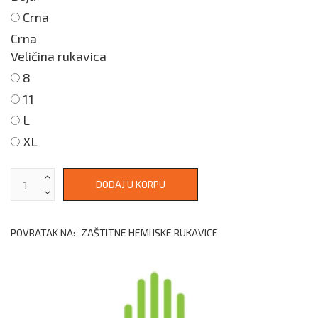
Crna
Crna
Veličina rukavica
8
11
L
XL
POVRATAK NA:
ZAŠTITNE HEMIJSKE RUKAVICE