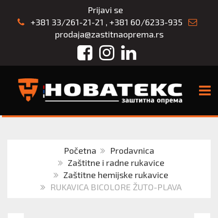
Prijavi se
+381 33/261-21-21
,
+381 60/6233-935
prodaja@zastitnaoprema.rs
Facebook
Instagram
LinkedIn
TOGG
Početna
Prodavnica
Zaštitne i radne rukavice
Zaštitne hemijske rukavice
RUKAVICA BICOLORE ŽUTO-PLAVA