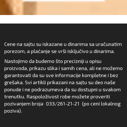
Cene na sajtu su iskazane u dinarima sa uračunatim
porezom, a plaćanje se vrši isključivo u dinarima.
Nastojimo da budemo što precizniji u opisu
proizvoda, prikazu slika i samih cena, ali ne možemo
garantovati da su sve informacije kompletne i bez
grešaka. Svi artikli prikazani na sajtu su deo naše
ponude i ne podrazumeva da su dostupni u svakom
trenutku. Raspoloživost robe možete proveriti
pozivanjem broja
033/261-21-21
(po ceni lokalnog
poziva).