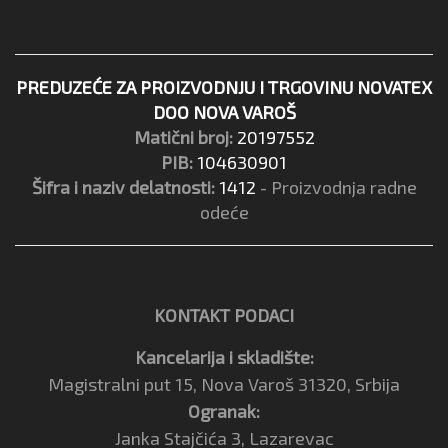
PREDUZEĆE ZA PROIZVODNJU I TRGOVINU NOVATEX
DOO NOVA VAROŠ
Matični broj:
20197552
PIB:
104630901
Šifra i naziv delatnosti:
1412
- Proizvodnja radne
odeće
KONTAKT PODACI
Kancelarija i skladište:
Magistralni put 15, Nova Varoš 31320, Srbija
Ogranak:
Janka Stajčića 3, Lazarevac