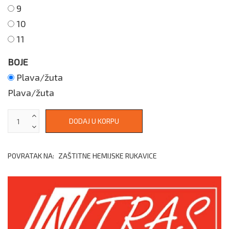
9
10
11
BOJE
Plava/žuta
Plava/žuta
POVRATAK NA:
ZAŠTITNE HEMIJSKE RUKAVICE