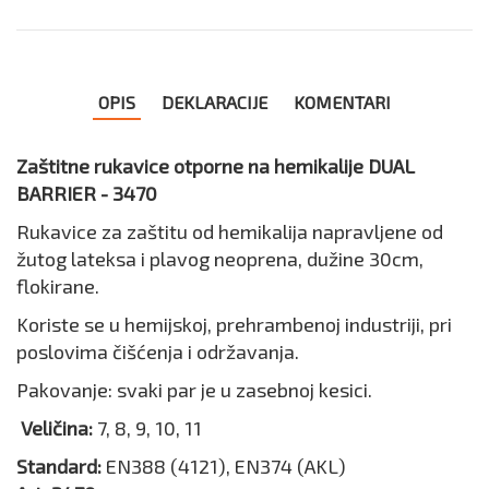
OPIS
DEKLARACIJE
KOMENTARI
Zaštitne rukavice otporne na hemikalije
DUAL
BARRIER
- 3470
Rukavice za zaštitu od hemikalija napravljene od
žutog lateksa i plavog neoprena, dužine 30cm,
flokirane.
Koriste se u hemijskoj, prehrambenoj industriji, pri
poslovima čišćenja i održavanja.
Pakovanje: svaki par je u zasebnoj kesici.
Veličina:
7, 8, 9, 10, 11
Standard:
EN388 (4121), EN374 (AKL)