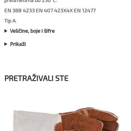
EN 388 4233 EN 407 423X4X EN 12477
Tip A.
Veličine, boje i šifre
Prikaži
PRETRAŽIVALI STE