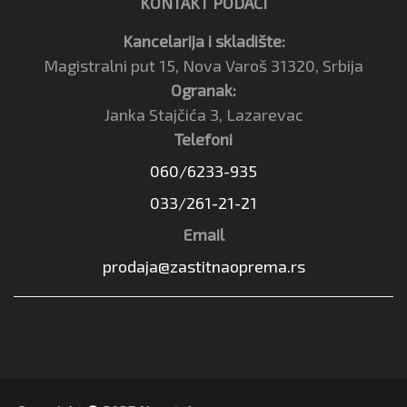
KONTAKT PODACI
Kancelarija i skladište:
Magistralni put 15, Nova Varoš 31320, Srbija
Ogranak:
Janka Stajčića 3, Lazarevac
Telefoni
060/6233-935
033/261-21-21
Email
prodaja@zastitnaoprema.rs