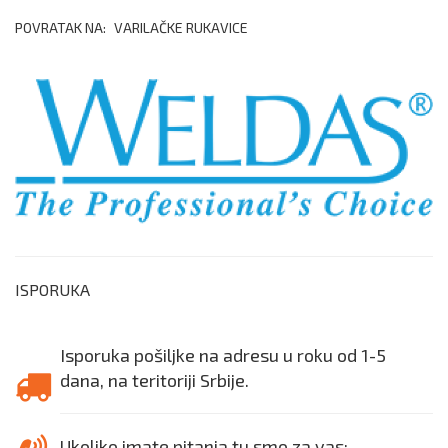
POVRATAK NA:
VARILAČKE RUKAVICE
ISPORUKA
Isporuka pošiljke na adresu u roku od 1-5
dana, na teritoriji Srbije.
Ukoliko imate pitanja tu smo za vas: