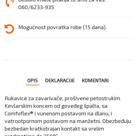
060/6233-935
Mogućnost povratka robe (15 dana).
OPIS
DEKLARACIJE
KOMENTARI
Rukavice za zavarivače, prošivene petostrukim
Kevlarskim koncem od goveđeg špalta, sa
Comfoflex® i vunenom postavom na dlanu, i
vatrootpornom postavom na manžetni. Obezbeđuju
bezbedan kratkotrajan kontakt sa vrelim
predmetima do 250°C.