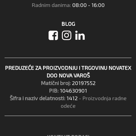
Radnim danima:
08:00 - 16:00
BLOG
PREDUZEĆE ZA PROIZVODNJU I TRGOVINU NOVATEX
DOO NOVA VAROŠ
Matični broj:
20197552
PIB:
104630901
Šifra i naziv delatnosti:
1412
- Proizvodnja radne
odeće