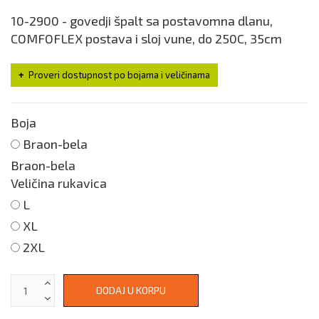
10-2900 - govedji špalt sa postavomna dlanu,
COMFOFLEX postava i sloj vune, do 250C, 35cm
Proveri dostupnost po bojama i veličinama
Boja
Braon-bela
Braon-bela
Veličina rukavica
L
XL
2XL