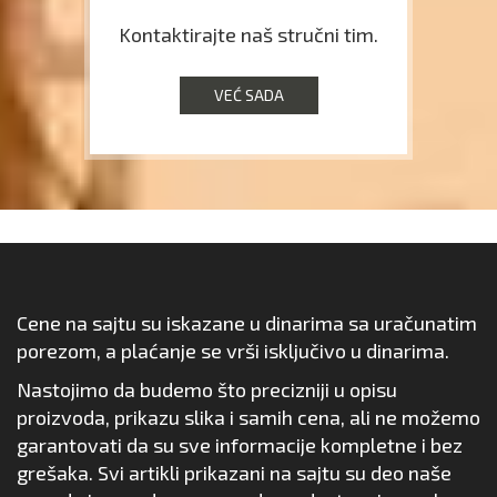
Kontaktirajte naš stručni tim.
VEĆ SADA
Cene na sajtu su iskazane u dinarima sa uračunatim
porezom, a plaćanje se vrši isključivo u dinarima.
Nastojimo da budemo što precizniji u opisu
proizvoda, prikazu slika i samih cena, ali ne možemo
garantovati da su sve informacije kompletne i bez
grešaka. Svi artikli prikazani na sajtu su deo naše