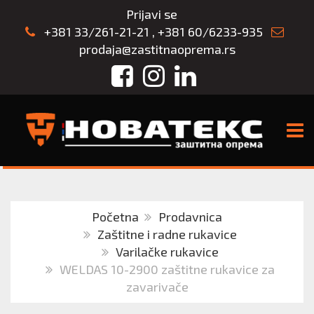
Prijavi se
+381 33/261-21-21
,
+381 60/6233-935
prodaja@zastitnaoprema.rs
Facebook
Instagram
LinkedIn
TOGG
Početna
Prodavnica
Zaštitne i radne rukavice
Varilačke rukavice
WELDAS 10-2900 zaštitne rukavice za
zavarivače