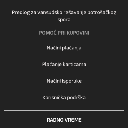
Predlog za vansudsko rešavanje potrošačkog
spora
POMOĆ PRI KUPOVINI
Načini plaćanja
Plaćanje karticama
Načini isporuke
Korisnička podrška
RADNO VREME