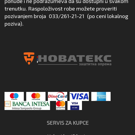
ponude i ne podrazumeva da su dostupni u svakom
trenutku. Raspoloživost robe možete proveriti
pozivanjem broja
033/261-21-21
(po ceni lokalnog
poziva).
SERVIS ZA KUPCE