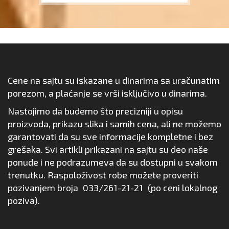
Cene na sajtu su iskazane u dinarima sa uračunatim
porezom, a plaćanje se vrši isključivo u dinarima.
Nastojimo da budemo što precizniji u opisu
proizvoda, prikazu slika i samih cena, ali ne možemo
garantovati da su sve informacije kompletne i bez
grešaka. Svi artikli prikazani na sajtu su deo naše
ponude i ne podrazumeva da su dostupni u svakom
trenutku. Raspoloživost robe možete proveriti
pozivanjem broja
033/261-21-21
(po ceni lokalnog
poziva).