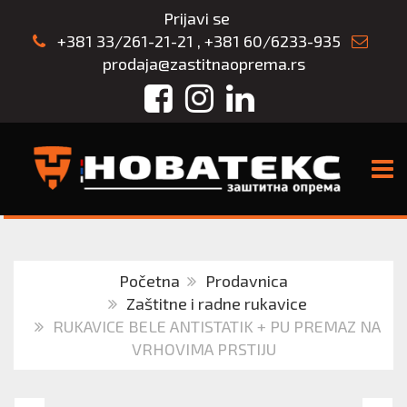
Prijavi se
+381 33/261-21-21
,
+381 60/6233-935
prodaja@zastitnaoprema.rs
Facebook
Instagram
LinkedIn
TOGG
Početna
Prodavnica
Zaštitne i radne rukavice
RUKAVICE BELE ANTISTATIK + PU PREMAZ NA
VRHOVIMA PRSTIJU