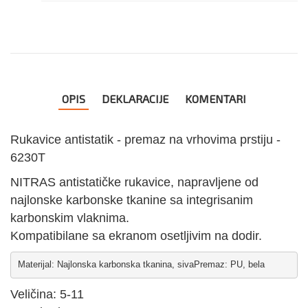
OPIS
DEKLARACIJE
KOMENTARI
Rukavice antistatik - premaz na vrhovima prstiju -
6230T
NITRAS antistatičke rukavice, napravljene od
najlonske karbonske tkanine sa integrisanim
karbonskim vlaknima.
Kompatibilane sa ekranom osetljivim na dodir.
Materijal: Najlonska karbonska tkanina, sivaPremaz: PU, bela
Veličina: 5-11