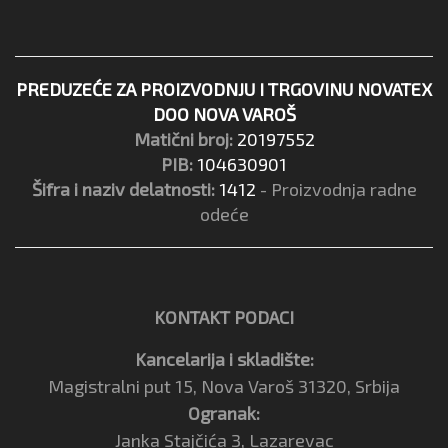
PREDUZEĆE ZA PROIZVODNJU I TRGOVINU NOVATEX
DOO NOVA VAROŠ
Matični broj:
20197552
PIB:
104630901
Šifra i naziv delatnosti:
1412
- Proizvodnja radne
odeće
KONTAKT PODACI
Kancelarija i skladište:
Magistralni put 15, Nova Varoš 31320, Srbija
Ogranak:
Janka Stajčića 3, Lazarevac