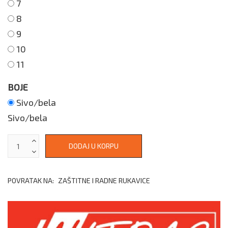
7
8
9
10
11
BOJE
Sivo/bela
Sivo/bela
POVRATAK NA:
ZAŠTITNE I RADNE RUKAVICE