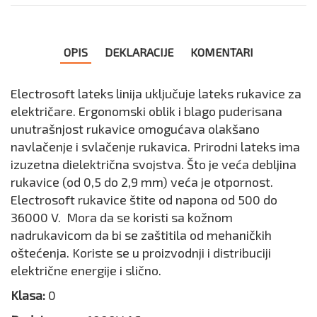
OPIS
DEKLARACIJE
KOMENTARI
Electrosoft lateks linija uključuje lateks rukavice za
električare. Ergonomski oblik i blago puderisana
unutrašnjost rukavice omogućava olakšano
navlačenje i svlačenje rukavica. Prirodni lateks ima
izuzetna dielektrična svojstva. Što je veća debljina
rukavice (od 0,5 do 2,9 mm) veća je otpornost.
Electrosoft rukavice štite od napona od 500 do
36000 V. Mora da se koristi sa kožnom
nadrukavicom da bi se zaštitila od mehaničkih
oštećenja. Koriste se u proizvodnji i distribuciji
električne energije i slično.
Klasa:
0