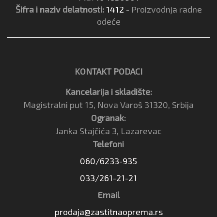
Šifra i naziv delatnosti:
1412
- Proizvodnja radne
odeće
KONTAKT PODACI
Kancelarija i skladište:
Magistralni put 15, Nova Varoš 31320, Srbija
Ogranak:
Janka Stajčića 3, Lazarevac
Telefoni
060/6233-935
033/261-21-21
Email
prodaja@zastitnaoprema.rs