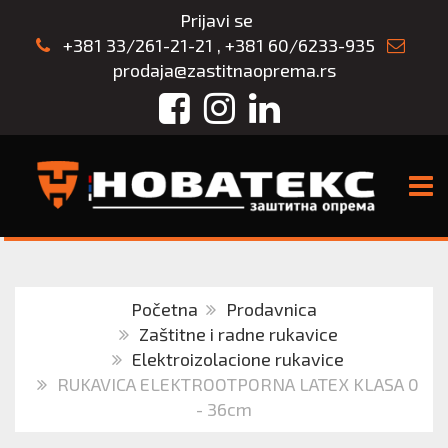
Prijavi se
+381 33/261-21-21
,
+381 60/6233-935
prodaja@zastitnaoprema.rs
Facebook
Instagram
LinkedIn
TOGG
Početna
Prodavnica
Zaštitne i radne rukavice
Elektroizolacione rukavice
RUKAVICA ELEKTROOTPORNA LATEX KLASA 0
- 36cm