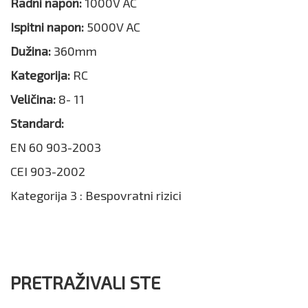
Radni napon:
1000V AC
Ispitni napon:
5000V AC
Dužina:
360mm
Kategorija:
RC
Veličina:
8- 11
Standard:
EN 60 903-2003
CEI 903-2002
Kategorija 3 : Bespovratni rizici
PRETRAŽIVALI STE